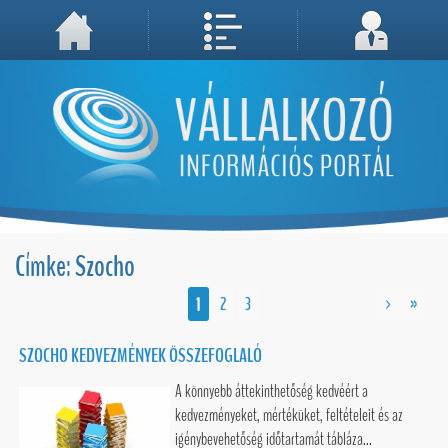
A weboldal használatával Ön elfogadja, hogy Cookie-kat (sütiket) tároljunk számítógépén. A sütik a weboldal megfelelő működéséhez
Megértettem, folytatás...
szükségesek!
Címke: Szocho
1
2
3
>
»
SZOCHO KEDVEZMÉNYEK ÖSSZEFOGLALÓ
A könnyebb áttekinthetőség kedvéért a
kedvezményeket, mértéküket, feltételeit és az
igénybevehetőség időtartamát tábláza...