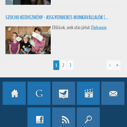
SZOCHO KEDVEZMÉNY - KISGYERMEKES MUNKAVÁLLALÓK (...
Ellátások, amik után járhat:
Elolvasom
1
2
3
>
»