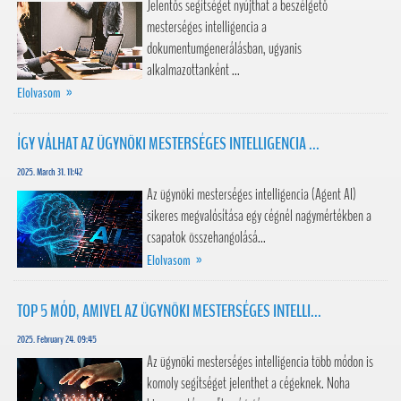
Jelentős segítséget nyújthat a beszélgető
mesterséges intelligencia a
dokumentumgenerálásban, ugyanis
alkalmazottanként ...
Elolvasom »
ÍGY VÁLHAT AZ ÜGYNÖKI MESTERSÉGES INTELLIGENCIA ...
2025. March 31. 11:42
Az ügynöki mesterséges intelligencia (Agent AI)
sikeres megvalósítása egy cégnél nagymértékben a
csapatok összehangolásá...
Elolvasom »
TOP 5 MÓD, AMIVEL AZ ÜGYNÖKI MESTERSÉGES INTELLI...
2025. February 24. 09:45
Az ügynöki mesterséges intelligencia több módon is
komoly segítséget jelenthet a cégeknek. Noha