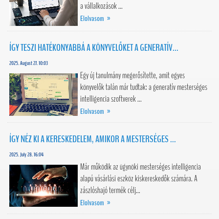
a vállalkozások ...
Elolvasom »
ÍGY TESZI HATÉKONYABBÁ A KÖNYVELŐKET A GENERATÍV...
2025. August 27. 10:03
Egy új tanulmány megerősítette, amit egyes
könyvelők talán már tudtak: a generatív mesterséges
intelligencia szoftverek ...
Elolvasom »
ÍGY NÉZ KI A KERESKEDELEM, AMIKOR A MESTERSÉGES ...
2025. July 28. 16:04
Már működik az ügynöki mesterséges intelligencia
alapú vásárlási eszköz kiskereskedők számára. A
zászlóshajó termék célj...
Elolvasom »