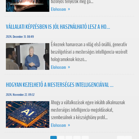
bizonyos tényezők még gá...
Elolvasom »
VÁLLALATI KÉPZÉSBEN IS JÓL HASZNÁLHATÓ LESZ A HO...
2024. December 31. 08:49
Érkeznek hamarosan a világ első önálló, generatív
beszélgetései a mesterséges intelligencia-vezérelt
hologramoknak köszö...
Elolvasom »
HOGYAN KEZELHETŐ A MESTERSÉGES INTELLIGENCIÁVAL ...
2024. November 22. 09:32
Ahogy a vállalkozások egyre inkább alkalmaznak
mesterséges intelligencia-megoldásokat,
szembesülnek a készséghiány probl...
Elolvasom »