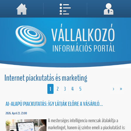
A weboldal használatával Ön elfogadja, hogy Cookie-kat (sütiket) tároljunk számítógépén. A sütik a weboldal megfelelő működéséhez
Megértettem, folytatás...
szükségesek!
Internet piackutatás és marketing
1
2
3
4
5
>
»
AI-ALAPÚ PIACKUTATÁS: ÍGY LÁTJÁK ELŐRE A VÁSÁRLÓ...
2026. April 23. 23:00
A mesterséges intelligencia nemcsak átalakítja a
marketinget, hanem új szintre emeli a piackutatást is: