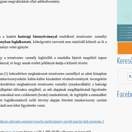
ogram megvalósítását célzó adókedvezmény
n a kiadott
hatósági bizonyítvánnyal
rendelkező természetes személyt
nyban foglalkoztató
, költségvetési szervnek nem minősülő kifizető az őt a
zményt vehet igénybe.
Keres
ogy a természetes személy legkésőbb a munkába lépését megelőző napon
ánnyal, és hogy annak eredeti példányát átadja a kifizető részére.
az (1) bekezdésben meghatározott természetes személlyel az adott hónapban
 munkaviszonyonként külön-külön kiszámított részkedvezmények összegeként
kezdésben meghatározott természetes személyt (munkavállalót) a hatósági
llapítási időszakra megillető, az adó alapjának megállapításánál figyelembe
Faceb
evonásokkal nem csökkentett (bruttó) munkabérnek, de legfeljebb a minimálbér
t foglalkoztatásról szóló törvény alapján létesített munkaviszony szerinti
nál nem lehet figyelembe venni.
lalkozo.info/ado-penzugy/szocho-kedvezmeny-egyeb-karrier-hid-program-1