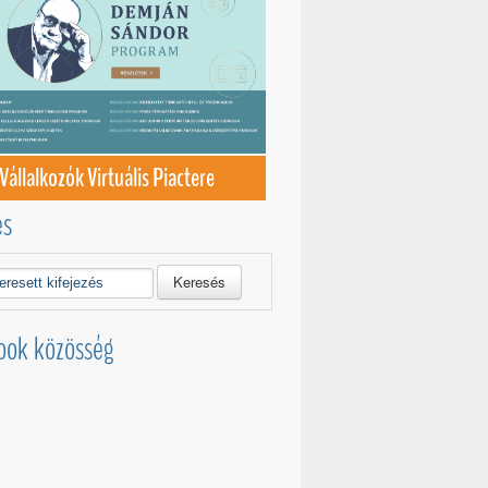
Vállalkozók Virtuális Piactere
és
Keresés
ook közösség