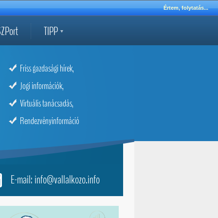
Értem, folytatás...
ZPort
TIPP
Friss gazdasági hírek,
Jogi információk,
Virtuális tanácsadás,
Rendezvényinformáció
E-mail: info@vallalkozo.info