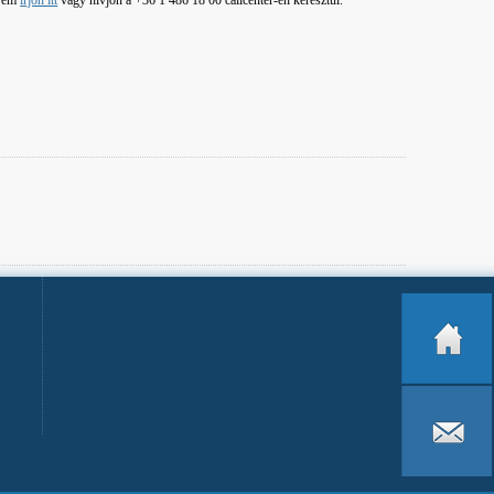
érem
írjon itt
vagy hívjon a +36 1 486 18 00 callcenter-en keresztül.