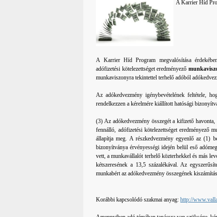
A Karrier Híd Pr
A Karrier Híd Program megvalósítása érdekébe
adófizetési kötelezettséget eredményező
munkaviszo
munkaviszonyra tekintettel terhelő adóból adókedve
Az adókedvezmény igénybevételének feltétele, h
rendelkezzen a kérelmére kiállított hatósági bizonyítv
(3) Az adókedvezmény összegét a kifizető havonta, 
fennálló, adófizetési kötelezettséget eredményező
állapítja meg. A részkedvezmény egyenlő az (1) be
bizonyítványa érvényességi idején belül eső adómegá
vett, a munkavállalót terhelő közterhekkel és más l
kétszeresének a 13,5 százalékával. Az egyszerűsítet
munkabért az adókedvezmény összegének kiszámításá
Korábbi kapcsolódó szakmai anyag:
http://www.val