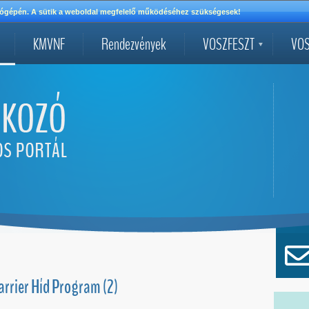
mítógépén. A sütik a weboldal megfelelő működéséhez szükségesek!
KMVNF
Rendezvények
VOSZFESZT
VOS
rrier Híd Program (2)