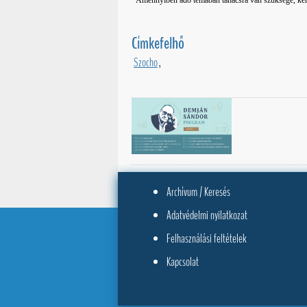
Amennyiben adó témában tanácsra van szüksége, k
Címkefelhő
Szocho
,
Archívum / Keresés
Adatvédelmi nyilatkozat
Felhasználási feltételek
Kapcsolat