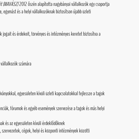
ét (MAVÁSZ)
2012 őszén alapította nagybányai vállalkozók egy csoportja
se, egymást és a helyi vállalkozóknak biztosítson újabb üzleti
k jogait és érdekeit, törvényes és intézményes keretet biztosítva a
 vállalkozók számára
dványokkal, egyesületen kívüli üzleti kapcsolatokkal fejlessze a tagok
nciák, fórumok és egyéb események szervezése a tagok és más helyi
inak és az egyesületen kívüli érdeklődőknek
 szervezetek, cégek, helyi és központi intézmények közötti