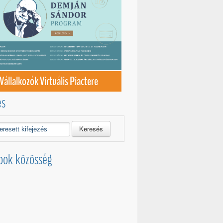
Vállalkozók Virtuális Piactere
és
Keresés
ook közösség