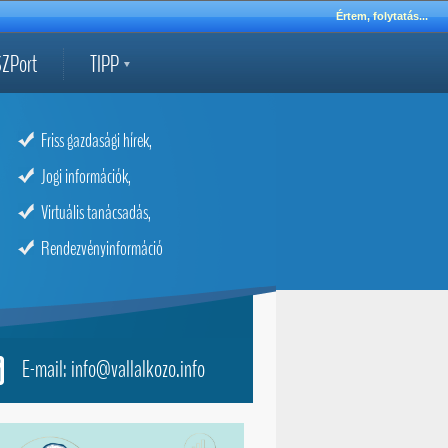
Értem, folytatás...
ZPort
TIPP
Friss gazdasági hírek,
Jogi információk,
Virtuális tanácsadás,
Rendezvényinformáció
E-mail: info@vallalkozo.info