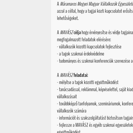
A
Máramaros Megyei Magyar Vállalkozók Egyesület
azzal a céllal, hogy a tagjai közti kapcsolatot erősít
lehetőségeket.
A
MAVÁSZ
célja
hogy érvényesítse és védje tagjaina
megfogalmazott feladatok elérésére:
- vállalkozók közötti kapcsolatok fejlesztése
- a tagok szakmai érdekvédelme
- tudományos és szakmai konferenciák szervezése a
A
MAVÁSZ
feladatai
:
- mélyítse a tagok közötti együttműködést
- tanácsadással, reklámmal, képviselettel, saját kia
vállalkozásait
- továbbképző tanfolyamok, szemináriumok, konfere
vállalkozók számára
- információt és szakszolgáltatást biztosítson tagja
- fejlessze a MAVÁSZ és egyéb szakmai egyesületek,
együttműködést