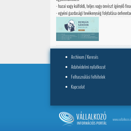
- hazai vagy külföldi, teljes vagy önrészt igénylő fi
- egyéni gazdasági tevékenység folytatása önfenntar
Archívum / Keresés
Adatvédelmi nyilatkozat
Felhasználási feltételek
Kapcsolat
www.vallalkozo.