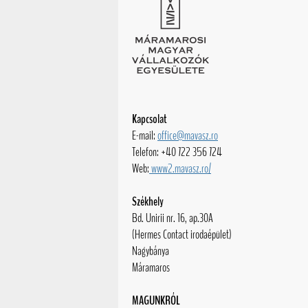
Kapcsolat
E-mail:
office@mavasz.ro
Telefon: +40 722 356 724
Web:
www2.mavasz.ro/
Székhely
Bd. Unirii nr. 16, ap.30A
(Hermes Contact irodaépület)
Nagybánya
Máramaros
MAGUNKRÓL