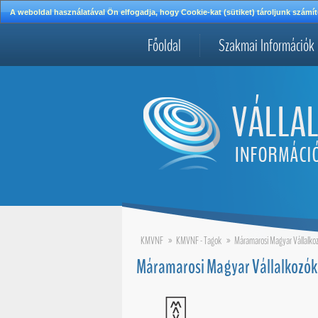
A weboldal használatával Ön elfogadja, hogy Cookie-kat (sütiket) tároljunk szá
Főoldal
Szakmai Információk
KMVNF
»
KMVNF - Tagok
»
Máramarosi Magyar Vállalko
Máramarosi Magyar Vállalkozók