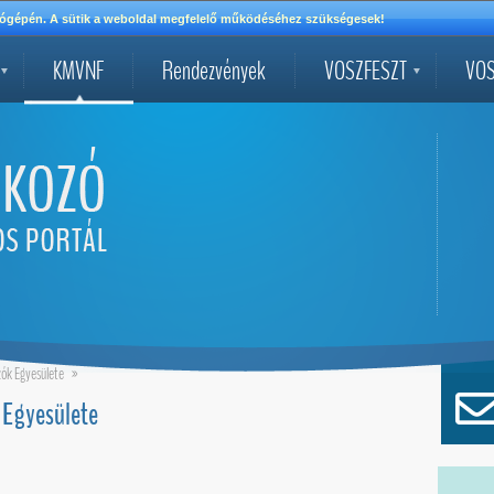
mítógépén. A sütik a weboldal megfelelő működéséhez szükségesek!
KMVNF
Rendezvények
VOSZFESZT
VOS
zók Egyesülete
»
 Egyesülete