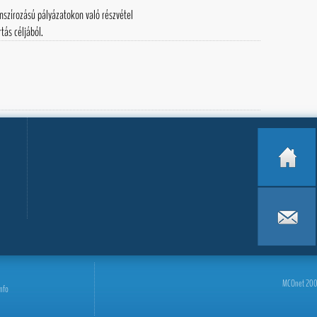
nanszírozású pályázatokon való részvétel
tás céljából.
MCOnet 2001-
info