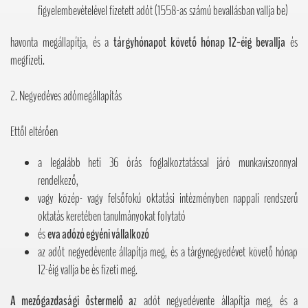
figyelembevételével fizetett adót (1558-as számú bevallásban vallja be)
havonta megállapítja, és a
tárgyhónapot követő hónap 12-éig bevallja
és
megfizeti.
2. Negyedéves adómegállapítás
Ettől eltérően
a legalább heti 36 órás foglalkoztatással járó munkaviszonnyal
rendelkező,
vagy közép- vagy felsőfokú oktatási intézményben nappali rendszerű
oktatás keretében tanulmányokat folytató
és
eva adózó egyéni vállalkozó
az adót negyedévente állapítja meg, és a tárgynegyedévet követő hónap
12-éig vallja be és fizeti meg.
A mezőgazdasági őstermelő a
z adót negyedévente állapítja meg, és a