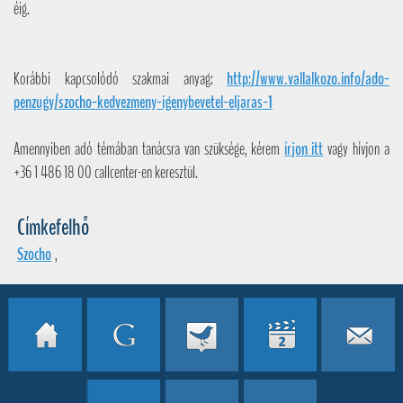
éig.
Korábbi kapcsolódó szakmai anyag:
http://www.vallalkozo.info/ado-
penzugy/szocho-kedvezmeny-igenybevetel-eljaras-1
Amennyiben adó témában tanácsra van szüksége, kérem
írjon itt
vagy hívjon a
+36 1 486 18 00 callcenter-en keresztül.
Címkefelhő
Szocho
,