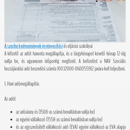
A szocho kedvezmények érvényesítési
és eljárási szabályai
A kifizető az adót havonta megállapítja, és a tárgyhónapot követő hónap 12-éig
vallja be, és ugyanezen időpontig megfizeti. A befizetést a NAV Szociális
hozzájárulási adó beszedési számla 10032000-060055912 javára kell teljesíteni.
1. Havi adómegállapítás
Az adót
az adóalany és (1508-as számú bevallásban vallja be)
az egyéni vállalkozó (1558-as számú bevallásban vallja be)
és az egyszerűsített vállalkozói adó (EVA) egyéni vállalkozó az EVA alapja