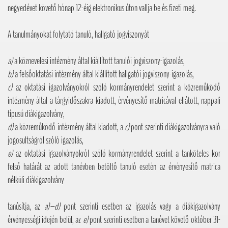
negyedévet követő hónap 12-éig elektronikus úton vallja be és fizeti meg.
A tanulmányokat folytató tanuló, hallgató jogviszonyát
a)
a köznevelési intézmény által kiállított tanulói jogviszony-igazolás,
b)
a felsőoktatási intézmény által kiállított hallgatói jogviszony-igazolás,
c)
az oktatási igazolványokról szóló kormányrendelet szerint a közreműködő
intézmény által a tárgyidőszakra kiadott, érvényesítő matricával ellátott, nappali
típusú diákigazolvány,
d)
a közreműködő intézmény által kiadott, a
c)
pont szerinti diákigazolványra való
jogosultságról szóló igazolás,
e)
az oktatási igazolványokról szóló kormányrendelet szerint a tanköteles kor
felső határát az adott tanévben betöltő tanuló esetén az érvényesítő matrica
nélküli diákigazolvány
tanúsítja, az
a)–d)
pont szerinti esetben az igazolás vagy a diákigazolvány
érvényességi idején belül, az
e)
pont szerinti esetben a tanévet követő október 31-