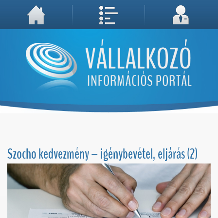
A weboldal használatával Ön elfogadja, hogy Cookie-kat (sütiket) tároljunk számítógépén. A sütik a weboldal megfelelő működéséhez
Megértettem, folytatás...
szükségesek!
Szocho kedvezmény – igénybevétel, eljárás (2)