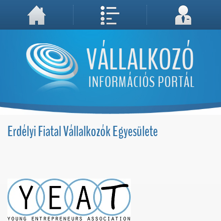
A weboldal használatával Ön elfogadja, hogy Cookie-kat (sütiket) tároljunk számítógépén. A sütik a weboldal megfelelő működéséhez
Megértettem, folytatás...
szükségesek!
Erdélyi Fiatal Vállalkozók Egyesülete