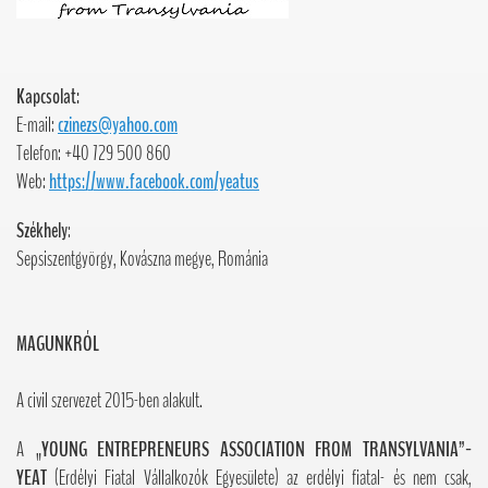
Kapcsolat:
E-mail:
czinezs@yahoo.com
Telefon: +40 729 500 860
Web:
https://www.facebook.com/yeatus
Székhely
:
Sepsiszentgyörgy, Kovászna megye, Románia
MAGUNKRÓL
A civil szervezet 2015-ben alakult.
A
„YOUNG ENTREPRENEURS ASSOCIATION FROM TRANSYLVANIA”-
YEAT
(Erdélyi Fiatal Vállalkozók Egyesülete) az erdélyi fiatal- és nem csak,