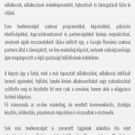
vállalkozók, vállalkozások érdekképviseletét, fejlesztését és támogatását tűzte ki
céljául.
Ezen tevékenységet szakmai programokkal, képzésekkel, pályázási
lehetőségekkel, kapcsolatrendszerrel és partnerségekkel kívánja megvalósítani,
amelynek egyik mozzanataként útjára indított egy, a Google Románia szakmai
partnere által is támogatott, on-line marketing képzést, melynek szükségszerűsége
igen megalapozott a régió gazdasági fejlődésének érdekében.
A képzés úgy a fiatal, mint a már tapasztalt vállalkozókat, vállalkozás indítását
tervező egyéneket, fejlődni, tanulni kívánó alkalmazottakat vagy szabadúszókat
szólította meg és készítette fel nem csak a romániai, hanem akár a világpiacra
történő kilépésre.
Fő irányvonala az on-line marketing, de emellett kommunikációs, stratégia
készítés, értékesítés, piacelemzés képzésben is részesültek a résztvevők.
Sok más tevékenységet is szervezett tagjainak alakulása óta mint