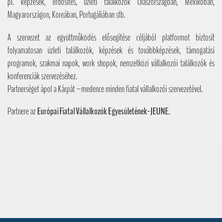
pl. képzések, erdősítés, üzleti találkozók Olaszországban, Mexikóban,
Magyarországon, Koreában, Portugáliában stb.
A szervezet az együttműködés elősegítése céljából platformot biztosít
folyamatosan üzleti találkozók, képzések és továbbképzések, támogatási
programok, szakmai napok, work shopok, nemzetközi vállalkozói találkozók és
konferenciák szervezéséhez.
Partnerséget ápol a Kárpát –medence minden fiatal vállalkozói szervezetével.
Partnere az
Európai Fiatal Vállalkozók Egyesületének-JEUNE.