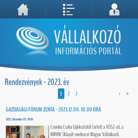
A weboldal használatával Ön elfogadja, hogy Cookie-kat (sütiket) tároljunk számítógépén. A sütik a weboldal megfelelő működéséhez
Megértettem, folytatás...
szükségesek!
Rendezvények - 2023. év
1
2
3
>
»
GAZDASÁGI FÓRUM ZENTA - 2023.12.04. 10.00 ÓRA
2023. December 05. 19:10
Czomba Csaba tájékoztatót tartott a VOSZ-ról, a
KMVNF (Kárpát-medencei Magyar Vállalkozói