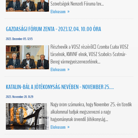
Szövetségek Nemzeti Fóruma tev...
Elolvasom »
GAZDASÁGI FÓRUM ZENTA - 2023.12.04. 10.00 ÓRA
2023. December 05. 12:15
Résztvevők a VOSZ részéről Czomba Csaba VOSZ
társelnök, KMVNF elnök, VOSZ Szabolcs-Szatmár-
Bereg vármegyeiszervezetének...
Elolvasom »
KATALIN-BÁL A JÓTÉKONYSÁG NEVÉBEN - NOVEMBER 25....
2023. November 20. 11:29
Nagy öröm számunkra, hogy November 25.-én tizedik
alkalommal tudjuk megszervezni a nagy
hagyománynak örvendő Jótékonyság...
Elolvasom »