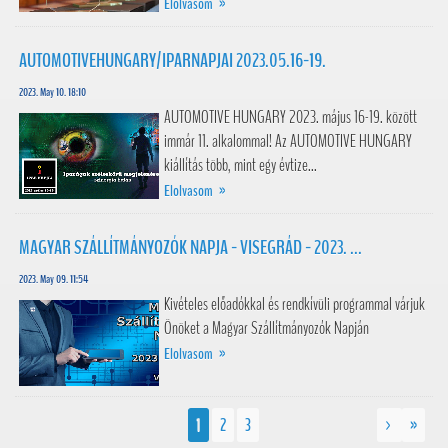
Elolvasom »
AUTOMOTIVEHUNGARY/IPARNAPJAI 2023.05.16-19.
2023. May 10. 18:10
AUTOMOTIVE HUNGARY 2023. május 16-19. között
immár 11. alkalommal! Az AUTOMOTIVE HUNGARY
kiállítás több, mint egy évtize...
Elolvasom »
MAGYAR SZÁLLÍTMÁNYOZÓK NAPJA - VISEGRÁD - 2023. ...
2023. May 09. 11:54
Kivételes előadókkal és rendkívüli programmal várjuk
Önöket a Magyar Szállítmányozók Napján
Elolvasom »
1
2
3
>
»