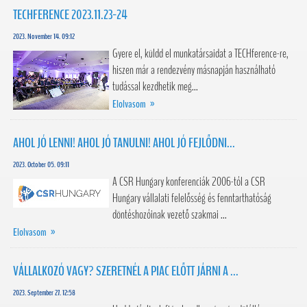
TECHFERENCE 2023.11.23-24
2023. November 14. 09:12
Gyere el, küldd el munkatársaidat a TECHference-re,
hiszen már a rendezvény másnapján használható
tudással kezdhetik meg...
Elolvasom »
AHOL JÓ LENNI! AHOL JÓ TANULNI! AHOL JÓ FEJLŐDNI...
2023. October 05. 09:11
A CSR Hungary konferenciák 2006-tól a CSR
Hungary vállalati felelősség és fenntarthatóság
döntéshozóinak vezető szakmai ...
Elolvasom »
VÁLLALKOZÓ VAGY? SZERETNÉL A PIAC ELŐTT JÁRNI A ...
2023. September 27. 12:58