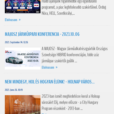
Hadd ajánljunk figyelmedbe egy egyedülálló
programot, a piac leghitelesebb szakértőivel. Ördög
Nóra, HELL, Szentkirályi,...
Elolvasom »
MAJOSZ JÁRMŰIPARI KONFERENCIA - 2023.10.06
2023. September 14. 12:26
A MAJOSZ - Magyar Járműalkatrészgyártók Országos
Szövetsége HIBRID konferenciáján, több száz
járműipar szakértői gyűlik ...
Elolvasom »
NEM MINDEGY, HOL ÉS HOGYAN ÉLÜNK! - HOLNAP VÁROS...
2023. June 26. 10:19
2023-ban ismét meghirdetésre kerül a Holnap
városáért Díj, melyre először - a City Hungary
Program részeként - 2013-ban ...