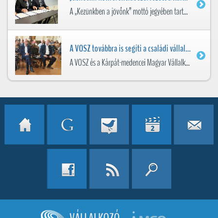
A „Kezünkben a jövőnk” mottó jegyében tartott konferenciát az öt évvel ezelőtt alakult Kárpát-medencei Magyar Vállalkozói Szövetségek Nemzeti Fóruma (KMVNF) és a VOSZ Budapesten 20...
A VOSZ továbbra is segíti a családi vállalkozások generációváltását -
A VOSZ és a Kárpát-medencei Magyar Vállalkozói Szövetségek Nemzeti Fóruma (KMVNF) szervezésében rendezték meg a Vállalkozások határok nélkül a Kárpát-medencében című konferenciát a...