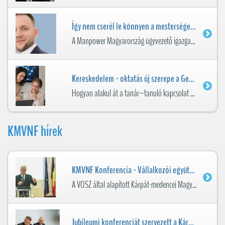
Így nem cserél le könnyen a mesterséges intelligencia – hazai kilátások és AI-integráció
A Manpower Magyarország ügyvezető igazgatója a BizniszPlusz podcast epizódjában többek között a hazai foglalkoztatási kilátásokról és a cégek AI-integrációjáról beszélt.
Kereskedelem - oktatás új szerepe a Generatív AI korában
Hogyan alakul át a tanár–tanuló kapcsolat oktató–AI–tanuló együttműködéssé? A Generatív Mesterséges Intelligencia megjelenése nem egyszerűen egy új digitális eszközt ad az oktatók ...
KMVNF hírek
KMVNF Konferencia - Vállalkozói együttműködés és gazdasági párbeszéd Nagybányán
A VOSZ által alapított Kárpát-medencei Magyar Vállalkozói Szövetségek Nemzeti Fóruma konferenciát szervezett Nagybányán 2026. április 17-én.
Jubileumi konferenciát szervezett a Kárpát-medencei Magyar Vállalkozói Szövetségek Nemzeti Fóruma