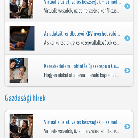
Virtuális üzlet, valós készségek – szimulációk, VR és MI a kereskedelmi képzésben
Virtuális vásárlók, üzleti helyzetek, konfliktusok, készletproblémák és fenntarthatósági döntések gyakorlása.
Az adatait rendbetevő KKV nyerhet valóban a mesterséges intelligenciával
A siker kulcsa a kis- és középvállalkozások esetében nem kizárólag az, hogy alkalmazzák a mesterséges intelligenciát, hanem hogy az adataikat rendberakják.
Kereskedelem - oktatás új szerepe a Generatív AI korában
Hogyan alakul át a tanár–tanuló kapcsolat oktató–AI–tanuló együttműködéssé? A Generatív Mesterséges Intelligencia megjelenése nem egyszerűen egy új digitális eszközt ad az oktatók ...
Gazdasági hírek
Virtuális üzlet, valós készségek – szimulációk, VR és MI a kereskedelmi képzésben
Virtuális vásárlók, üzleti helyzetek, konfliktusok, készletproblémák és fenntarthatósági döntések gyakorlása.