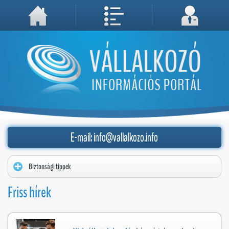
A weboldal használatával Ön elfogadja, hogy Cookie-kat (sütiket) tároljunk számítógépén. A sütik a weboldal megfelelő működéséhez
Megértettem, folytatás...
szükségesek!
rolex
montrereplique.to
inspiration ingenious inheritance in the blood.
E-mail: info@vallalkozo.info
Biztonsági tippek
Friss hírek