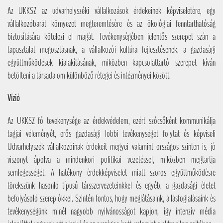
Az UKKSZ az udvarhelyszéki vállalkozások érdekeinek képviseletére, egy
vállalkozóbarát környezet megteremtésére és az ökológiai fenntarthatóság
biztosítására kötelezi el magát. Tevékenységében jelentős szerepet szán a
tapasztalat megosztásnak, a vállalkozói kultúra fejlesztésének, a gazdasági
együttműködések kialakításának, miközben kapcsolattartó szerepet kíván
betölteni a társadalom különböző rétegei és intézményei között.
Vízió
Az UKKSZ fő tevékenysége az érdekvédelem, ezért szócsőként kommunikálja
tagjai véleményét, erős gazdasági lobbi tevékenységet folytat és képviseli
Udvarhelyszék vállalkozóinak érdekeit megyei valamint országos szinten is, jó
viszonyt ápolva a mindenkori politikai vezetéssel, miközben megtartja
semlegességét. A hatékony érdekképviselet miatt szoros együttműködésre
törekszünk hasonló típusú társszervezeteinkkel és egyéb, a gazdasági életet
befolyásoló szereplőkkel. Szintén fontos, hogy meglátásaink, állásfoglalásaink és
tevékenységünk minél nagyobb nyilvánosságot kapjon, így intenzív média