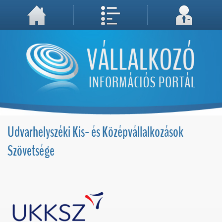
A weboldal használatával Ön elfogadja, hogy Cookie-kat (sütiket) tároljunk számítógépén. A sütik a weboldal megfelelő működéséhez
Megértettem, folytatás...
szükségesek!
Udvarhelyszéki Kis- és Középvállalkozások
Szövetsége