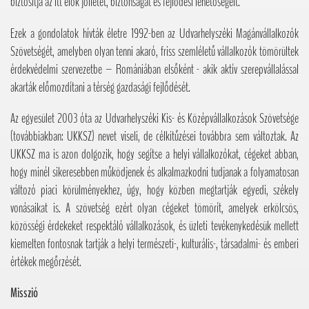
biztosítja az itt élők jóllétét, biztonságát és fejlődési lehetőségeit.
Ezek a gondolatok hívták életre 1992-ben az Udvarhelyszéki Magánvállalkozók
Szövetségét, amelyben olyan tenni akaró, friss szemléletű vállalkozók tömörültek
érdekvédelmi szervezetbe – Romániában elsőként - akik aktív szerepvállalással
akarták előmozdítani a térség gazdasági fejlődését.
Az egyesület 2003 óta az Udvarhelyszéki Kis- és Középvállalkozások Szövetsége
(továbbiakban: UKKSZ) nevet viseli, de célkitűzései továbbra sem változtak. Az
UKKSZ ma is azon dolgozik, hogy segítse a helyi vállalkozókat, cégeket abban,
hogy minél sikeresebben működjenek és alkalmazkodni tudjanak a folyamatosan
változó piaci körülményekhez, úgy, hogy közben megtartják egyedi, székely
vonásaikat is. A szövetség ezért olyan cégeket tömörít, amelyek erkölcsös,
közösségi érdekeket respektáló vállalkozások, és üzleti tevékenykedésük mellett
kiemelten fontosnak tartják a helyi természeti-, kulturális-, társadalmi- és emberi
értékek megőrzését.
Misszió