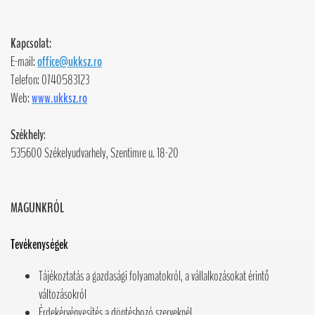
Kapcsolat:
E-mail:
office@ukksz.ro
Telefon: 0740583123
Web:
www.ukksz.ro
Székhely
:
535600 Székelyudvarhely, Szentimre u. 18-20
MAGUNKRÓL
Tevékenységek
Tájékoztatás a gazdasági folyamatokról, a vállalkozásokat érintő
változásokról
Érdekérvényesítés a döntéshozó szerveknél