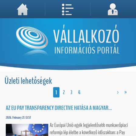
A weboldal használatával Ön elfogadja, hogy Cookie-kat (sütiket) tároljunk számítógépén. A sütik a weboldal megfelelő működéséhez
Megértettem, folytatás...
szükségesek!
Üzleti lehetőségek
1
2
3
4
>
»
AZ EU PAY TRANSPARENCY DIRECTIVE HATÁSA A MAGYAR...
2026. February 27. 13:57
Az Európai Unió egyik legjelentősebb munkaerőpiaci
reformja lép életbe a következő időszakban: a Pay