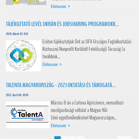
Elolvasom »
TÁJÉKOZTATÓ LEVÉL UKRÁN ÉS JOBSHARING PROGRAMOKK...
2024. March 07. 11:11
Ezúton tájékoztatjuk Önt az OFA Országos Foglalkoztatási
Közhasznú Nonprofit Korlátolt Felelősségű Társaság (a
továbbiak...
Elolvasom »
TALENTA MAGYARORSZÁG - 2023 OKTATÁSI ÉS TÁMOGATÁ...
2023. April 06. 10:01
Március 8-án a Corteva Agriscience, nemzetközi
mezőgazdasági vállalat a Magyar Női
Unió együttműködésével Magyarországon...
Elolvasom »