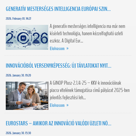
GENERATÍV MESTERSÉGES INTELLIGENCIA EURÓPAI SZIN...
2026. February 01. 14:27
A generatív mesterséges intelligencia ma már nem
kísérleti technológia, hanem kézzelfogható üzleti
eszköz. A Digital Eur...
Elolvasom »
INNOVÁCIÓBÓL VERSENYKÉPESSÉG: ÚJ TÁVLATOKAT NYIT...
2026. January 30. 19:20
A GINOP Plusz-2.1.4-25 – KKV-k innovációinak
piacra vitelének támogatása című pályázat 2025-ben
jelentős fejlesztési leh...
Elolvasom »
EUROSTARS – AMIKOR AZ INNOVÁCIÓ VALÓDI ÜZLETI NÖ...
2026. January 30. 15:30