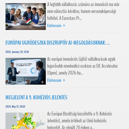
A legtöbb vállalkozás számára az innováció ma már
nem választás kérdése, hanem versenyképességi
feltétel. A Eurostars Pr...
Elolvasom »
EURÓPAI UGRÓDESZKA DISZRUPTÍV AI-MEGOLDÁSOKNAK: ...
2026. January 30. 13:10
Az európai innovációs (újító) vállalkozások egyik
legerősebb növekedési eszköze az EIC Accelerator
(Open), amely 2026-ba...
Elolvasom »
MEGJELENT A 9. KOHÉZIÓS JELENTÉS
2024. May 15. 10:07
Az Európai Bizottság közzétette a 9. Kohéziós
Jelentést, amely értékeli az Unió kohéziós
helyzetét. Az elmúlt 20 évben a...