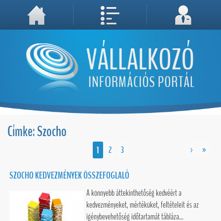
A weboldal használatával Ön elfogadja, hogy Cookie-kat (sütiket) tároljunk számítógépén. A sütik a weboldal megfelelő működéséhez
Megértettem, folytatás...
szükségesek!
Címke: Szocho
1
2
3
>
»
SZOCHO KEDVEZMÉNYEK ÖSSZEFOGLALÓ
A könnyebb áttekinthetőség kedvéért a
kedvezményeket, mértéküket, feltételeit és az
igénybevehetőség időtartamát tábláza...