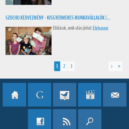
SZOCHO KEDVEZMÉNY - KISGYERMEKES MUNKAVÁLLALÓK (...
Ellátások, amik után járhat:
Elolvasom
1
2
3
>
»