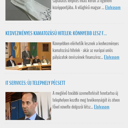
sajnálatos leépítés miatt került a figyelem
középpontjába. A világhírű magyar ...
Elolvasom
KEDVEZMÉNYES KAMATOZÁSÚ HITELEK: KÖNNYEBB LESZ F...
Könnyebben elérhetők lesznek a kedvezményes
kamatozású hitelek - akár az európai uniós
pályázatok önrészének finanszíroz...
Elolvasom
IT SERVICES: ÚJ TELEPHELY PÉCSETT
A meglévő további üzemeltetését fenntartva új
telephelyen kezdte meg tevékenységét és ötven
fővel növelte dolgozói létsz...
Elolvasom