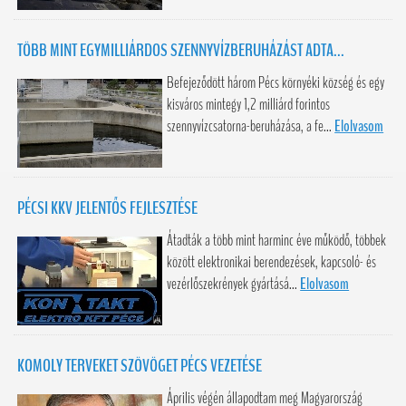
TÖBB MINT EGYMILLIÁRDOS SZENNYVÍZBERUHÁZÁST ADTA...
Befejeződött három Pécs környéki község és egy
kisváros mintegy 1,2 milliárd forintos
szennyvízcsatorna-beruházása, a fe...
Elolvasom
PÉCSI KKV JELENTŐS FEJLESZTÉSE
Átadták a több mint harminc éve működő, többek
között elektronikai berendezések, kapcsoló- és
vezérlőszekrények gyártásá...
Elolvasom
KOMOLY TERVEKET SZÖVÖGET PÉCS VEZETÉSE
Április végén állapodtam meg Magyarország