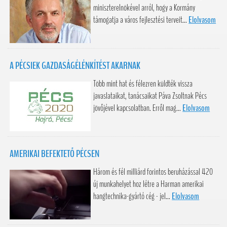
miniszterelnökével arról, hogy a Kormány
támogatja a város fejlesztési terveit...
Elolvasom
A PÉCSIEK GAZDASÁGÉLÉNKÍTÉST AKARNAK
Több mint hat és félezren küldték vissza
javaslataikat, tanácsaikat Páva Zsoltnak Pécs
jövőjével kapcsolatban. Erről mag...
Elolvasom
AMERIKAI BEFEKTETŐ PÉCSEN
Három és fél milliárd forintos beruházással 420
új munkahelyet hoz létre a Harman amerikai
hangtechnika-gyártó cég - jel...
Elolvasom