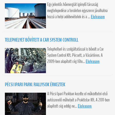
Egy jelentős hőenergiát igénylő társaság
megtelepedése a területen egyszerre járulhatna
hozzá a helyi adóbevételek és a ...
Elolvasom
TELEPHELYET BŐVÍTETT A CAR SYSTEM CONTROLL
Telephellyel és szolgáltatással is bővült a Car
System Control Kft. Pécsett, a Vásártéren. A
2009-ben alapított cég főte...
Elolvasom
PÉCSI IPARI PARK: RALLYSOK ÉRKEZTEK
A Pécsi Ipari Parkban kezdte el működtetni első
autószerelő műhelyét a Praktistar Kft. A 2011-ben
alapított cég eddig ne...
Elolvasom