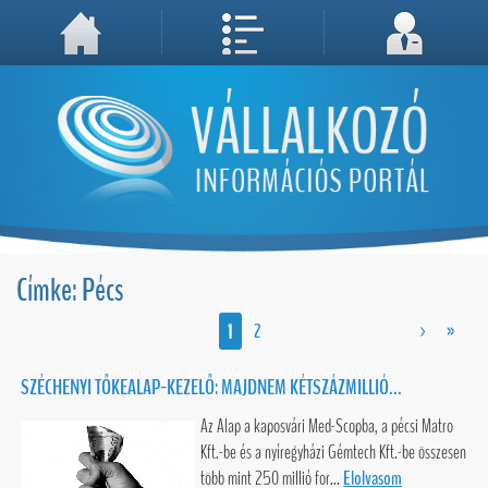
A weboldal használatával Ön elfogadja, hogy Cookie-kat (sütiket) tároljunk számítógépén. A sütik a weboldal megfelelő működéséhez
Megértettem, folytatás...
szükségesek!
Címke: Pécs
1
2
>
»
SZÉCHENYI TŐKEALAP-KEZELŐ: MAJDNEM KÉTSZÁZMILLIÓ...
Az Alap a kaposvári Med-Scopba, a pécsi Matro
Kft.-be és a nyíregyházi Gémtech Kft.-be összesen
több mint 250 millió for...
Elolvasom