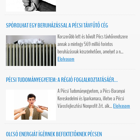
SPÓROLHAT EGY BERUHÁZÁSSAL A PÉCSI TÁVFŰTŐ CÉG
Korszerűbb lett és bővült Pécs távhőrendszere
annak a mintegy 569 millió forintos
beruházásnak köszönhetően, amelyet a n...
Elolvasom
PÉCSI TUDOMÁNYEGYETEM: A RÉGIÓ FOGLALKOZTATÁSÁÉR...
A Pécsi Tudományegyetem, a Pécs-Baranyai
Kereskedelmi és Iparkamara, illetve a Pécsi
Városfejlesztési Nonprofit Zrt. alk...
Elolvasom
OLCSÓ ENERGIÁT ÍGÉRNEK BEFEKTETŐKNEK PÉCSEN