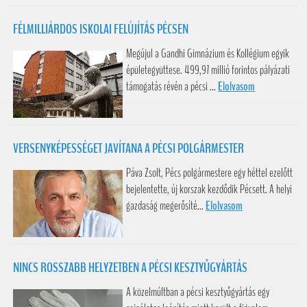
FÉLMILLIÁRDOS ISKOLAI FELÚJÍTÁS PÉCSEN
Megújul a Gandhi Gimnázium és Kollégium egyik
épületegyüttese. 499,97 millió forintos pályázati
támogatás révén a pécsi ...
Elolvasom
VERSENYKÉPESSÉGET JAVÍTANA A PÉCSI POLGÁRMESTER
Páva Zsolt, Pécs polgármestere egy héttel ezelőtt
bejelentette, új korszak kezdődik Pécsett. A helyi
gazdaság megerősíté...
Elolvasom
NINCS ROSSZABB HELYZETBEN A PÉCSI KESZTYŰGYÁRTÁS
A közelmúltban a pécsi kesztyűgyártás egy