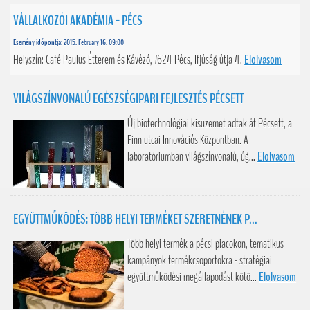
VÁLLALKOZÓI AKADÉMIA - PÉCS
Esemény időpontja: 2015. February 16. 09:00
Helyszín: Café Paulus Étterem és Kávézó, 7624 Pécs, Ifjúság útja 4.
Elolvasom
VILÁGSZÍNVONALÚ EGÉSZSÉGIPARI FEJLESZTÉS PÉCSETT
Új biotechnológiai kisüzemet adtak át Pécsett, a
Finn utcai Innovációs Központban. A
laboratóriumban világszínvonalú, úg...
Elolvasom
EGYÜTTMŰKÖDÉS: TÖBB HELYI TERMÉKET SZERETNÉNEK P...
Több helyi termék a pécsi piacokon, tematikus
kampányok termékcsoportokra - stratégiai
együttműködési megállapodást kötö...
Elolvasom