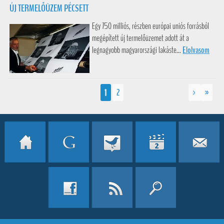
ÚJ TERMELŐÜZEM PÉCSETT
Egy 750 milliós, részben európai uniós forrásból
megépített új termelőüzemet adott át a
legnagyobb magyarországi lakáste...
Elolvasom
1
2
>
»