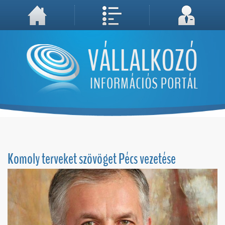
A weboldal használatával Ön elfogadja, hogy Cookie-kat (sütiket) tároljunk számítógépén. A sütik a weboldal megfelelő működéséhez
Megértettem, folytatás...
szükségesek!
Komoly terveket szövöget Pécs vezetése