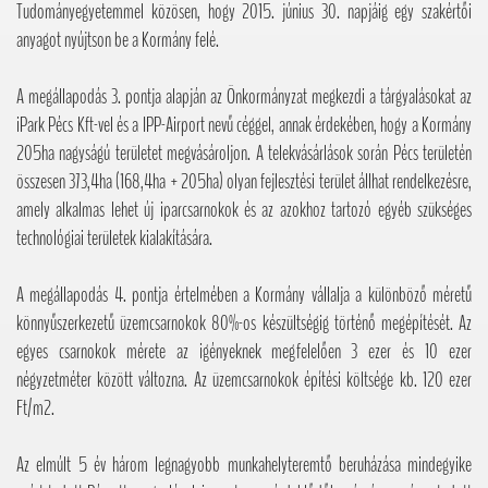
Tudományegyetemmel közösen, hogy 2015. június 30. napjáig egy szakértői
anyagot nyújtson be a Kormány felé.
A megállapodás 3. pontja alapján az Önkormányzat megkezdi a tárgyalásokat az
iPark Pécs Kft-vel és a IPP-Airport nevű céggel, annak érdekében, hogy a Kormány
205ha nagyságú területet megvásároljon. A telekvásárlások során Pécs területén
összesen 373,4ha (168,4ha + 205ha) olyan fejlesztési terület állhat rendelkezésre,
amely alkalmas lehet új iparcsarnokok és az azokhoz tartozó egyéb szükséges
technológiai területek kialakítására.
A megállapodás 4. pontja értelmében a Kormány vállalja a különböző méretű
könnyűszerkezetű üzemcsarnokok 80%-os készültségig történő megépítését. Az
egyes csarnokok mérete az igényeknek megfelelően 3 ezer és 10 ezer
négyzetméter között változna. Az üzemcsarnokok építési költsége kb. 120 ezer
Ft/m2.
Az elmúlt 5 év három legnagyobb munkahelyteremtő beruházása mindegyike