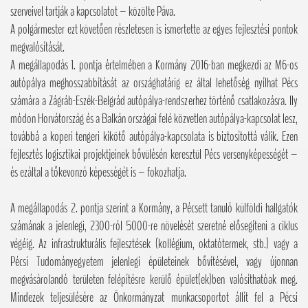
szerveivel tartják a kapcsolatot – közölte Páva.
A polgármester ezt követően részletesen is ismertette az egyes fejlesztési pontok
megvalósítását.
A megállapodás 1. pontja értelmében a Kormány 2016-ban megkezdi az M6-os
autópálya meghosszabbítását az országhatárig ez által lehetőség nyílhat Pécs
számára a Zágráb-Eszék-Belgrád autópálya-rendszerhez történő csatlakozásra. Ily
módon Horvátország és a Balkán országai felé közvetlen autópálya-kapcsolat lesz,
továbbá a koperi tengeri kikötő autópálya-kapcsolata is biztosítottá válik. Ezen
fejlesztés logisztikai projektjeinek bővülésén keresztül Pécs versenyképességét –
és ezáltal a tőkevonzó képességét is – fokozhatja.
A megállapodás 2. pontja szerint a Kormány, a Pécsett tanuló külföldi hallgatók
számának a jelenlegi, 2300-ról 5000-re növelését szeretné elősegíteni a ciklus
végéig. Az infrastrukturális fejlesztések (kollégium, oktatótermek, stb.) vagy a
Pécsi Tudományegyetem jelenlegi épületeinek bővítésével, vagy újonnan
megvásárolandó területen felépítésre kerülő épület(ek)ben valósíthatóak meg.
Mindezek teljesülésére az Önkormányzat munkacsoportot állít fel a Pécsi