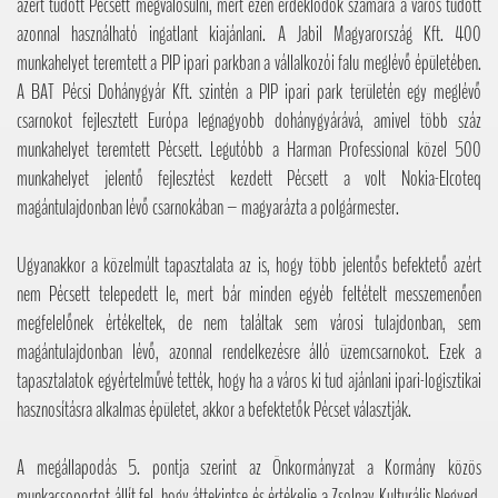
azért tudott Pécsett megvalósulni, mert ezen érdeklődők számára a város tudott
azonnal használható ingatlant kiajánlani. A Jabil Magyarország Kft. 400
munkahelyet teremtett a PIP ipari parkban a vállalkozói falu meglévő épületében.
A BAT Pécsi Dohánygyár Kft. szintén a PIP ipari park területén egy meglévő
csarnokot fejlesztett Európa legnagyobb dohánygyárává, amivel több száz
munkahelyet teremtett Pécsett. Legutóbb a Harman Professional közel 500
munkahelyet jelentő fejlesztést kezdett Pécsett a volt Nokia-Elcoteq
magántulajdonban lévő csarnokában – magyarázta a polgármester.
Ugyanakkor a közelmúlt tapasztalata az is, hogy több jelentős befektető azért
nem Pécsett telepedett le, mert bár minden egyéb feltételt messzemenően
megfelelőnek értékeltek, de nem találtak sem városi tulajdonban, sem
magántulajdonban lévő, azonnal rendelkezésre álló üzemcsarnokot. Ezek a
tapasztalatok egyértelművé tették, hogy ha a város ki tud ajánlani ipari-logisztikai
hasznosításra alkalmas épületet, akkor a befektetők Pécset választják.
A megállapodás 5. pontja szerint az Önkormányzat a Kormány közös
munkacsoportot állít fel, hogy áttekintse és értékelje a Zsolnay Kulturális Negyed,