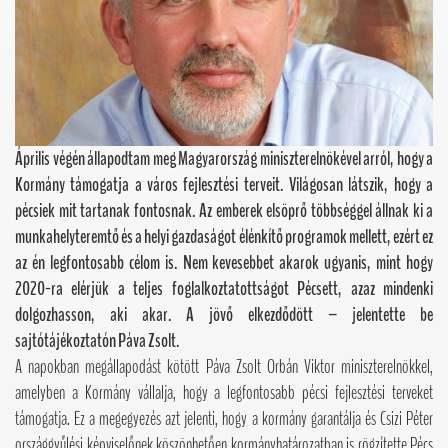
Április végén állapodtam meg Magyarország miniszterelnökével arról, hogy a
Kormány támogatja a város fejlesztési terveit. Világosan látszik, hogy a
pécsiek mit tartanak fontosnak. Az emberek elsöprő többséggel állnak ki a
munkahelyteremtő és a helyi gazdaságot élénkítő programok mellett, ezért ez
az én legfontosabb célom is. Nem kevesebbet akarok ugyanis, mint hogy
2020-ra elérjük a teljes foglalkoztatottságot Pécsett, azaz mindenki
dolgozhasson, aki akar. A jövő elkezdődött – jelentette be
sajtótájékoztatón Páva Zsolt.
A napokban megállapodást kötött Páva Zsolt Orbán Viktor miniszterelnökkel,
amelyben a Kormány vállalja, hogy a legfontosabb pécsi fejlesztési terveket
támogatja. Ez a megegyezés azt jelenti, hogy a kormány garantálja és Csizi Péter
országgyűlési képviselőnek köszönhetően kormányhatározatban is rögzítette Pécs