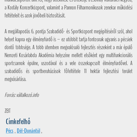
a Kodály Koncertközpont, valamint a Pannon Filharmonikusok zenekar működési
feltételeit és azok jövőbeli biztosítását.
A megállapodás 6. pontja Szabadidő- és Sportközpont megépítéséről szól, ahol
helyet kapna egy élményfürdő is – ez utóbbit tartja fontosnak ugyanis a pécsiek
döntő többsége. A több ütemben megvalósuló fejlesztés részeként a már épülő
Nemzeti Kosárlabda Akadémia helyszíne mellett elsőként egy multifunkcionális
sportcsarnok épülne, uszodával és a vele összekapcsolt élményfürdővel. A
szabadidős és sportberuházások főfeltétele 11 hektár fejlesztési terület
megvásárlása.
Forrás: vállalkozó.info
ZBT
Címkefelhő
Pécs
,
Dél-Dunántúl
,