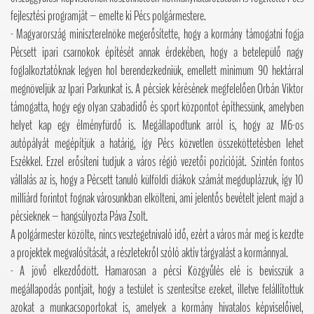
fejlesztési programját – emelte ki Pécs polgármestere.
- Magyarország miniszterelnöke megerősítette, hogy a kormány támogatni fogja
Pécsett ipari csarnokok építését annak érdekében, hogy a betelepülő nagy
foglalkoztatóknak legyen hol berendezkedniük, emellett minimum 90 hektárral
megnöveljük az Ipari Parkunkat is. A pécsiek kérésének megfelelően Orbán Viktor
támogatta, hogy egy olyan szabadidő és sport központot építhessünk, amelyben
helyet kap egy élményfürdő is. Megállapodtunk arról is, hogy az M6-os
autópályát megépítjük a határig, így Pécs közvetlen összeköttetésben lehet
Eszékkel. Ezzel erősíteni tudjuk a város régió vezetői pozícióját. Szintén fontos
vállalás az is, hogy a Pécsett tanuló külföldi diákok számát megduplázzuk, így 10
milliárd forintot fognak városunkban elkölteni, ami jelentős bevételt jelent majd a
pécsieknek – hangsúlyozta Páva Zsolt.
A polgármester közölte, nincs vesztegetnivaló idő, ezért a város már meg is kezdte
a projektek megvalósítását, a részletekről szóló aktív tárgyalást a kormánnyal.
- A jövő elkezdődött. Hamarosan a pécsi Közgyűlés elé is bevisszük a
megállapodás pontjait, hogy a testület is szentesítse ezeket, illetve felállítottuk
azokat a munkacsoportokat is, amelyek a kormány hivatalos képviselőivel,