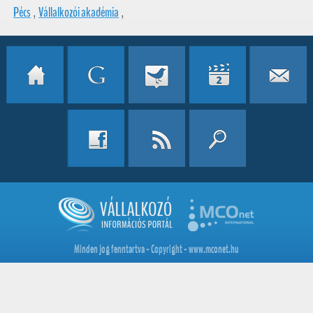
Pécs
,
Vállalkozói akadémia
,
Minden jog fenntartva - Copyright - www.mconet.hu