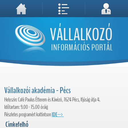
A weboldal használatával Ön elfogadja, hogy Cookie-kat (sütiket) tároljunk számítógépén. A sütik a weboldal megfelelő működéséhez
Megértettem, folytatás...
szükségesek!
Vállalkozói akadémia - Pécs
Helyszín: Café Paulus Étterem és Kávézó, 7624 Pécs, Ifjúság útja 4.
Időtartam: 9.00 - 15.00 óráig
Részletes programért kattintson
IDE-->
Címkefelhő