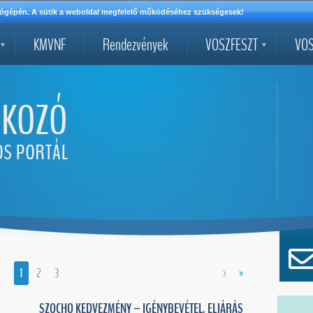
mítógépén. A sütik a weboldal megfelelő működéséhez szükségesek!
KMVNF
Rendezvények
VOSZFESZT
VOS
1
2
3
>
»
SZOCHO KEDVEZMÉNY – IGÉNYBEVÉTEL, ELJÁRÁS