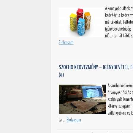
A könnyebb áttekin
kedvéért a kedvez
mértéküket, feltéte
igénybevehetőség
időtartamát tábláza
Elolvasom
SZOCHO KEDVEZMÉNY – IGÉNYBEVÉTEL, E
(4)
A szocho kedvez
érvényesítési és e
szabályait ismert
kitérve az egyéni
vállalkozókra és 
tar...
Elolvasom