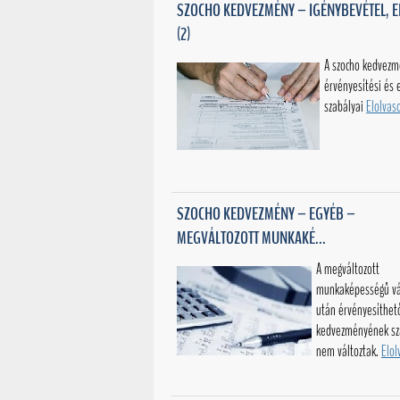
SZOCHO KEDVEZMÉNY – IGÉNYBEVÉTEL, E
(2)
A szocho kedvez
érvényesítési és e
szabályai
Elolva
SZOCHO KEDVEZMÉNY – EGYÉB –
MEGVÁLTOZOTT MUNKAKÉ...
A megváltozott
munkaképességű vá
után érvényesíthet
kedvezményének sz
nem változtak.
Elo