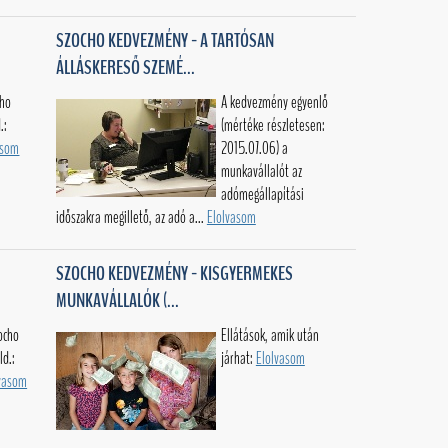
SZOCHO KEDVEZMÉNY - A TARTÓSAN
ÁLLÁSKERESŐ SZEMÉ...
cho
A kedvezmény egyenlő
.:
(mértéke részletesen:
asom
2015.07.06) a
munkavállalót az
adómegállapítási
időszakra megillető, az adó a...
Elolvasom
SZOCHO KEDVEZMÉNY - KISGYERMEKES
MUNKAVÁLLALÓK (...
ocho
Ellátások, amik után
ld.:
járhat:
Elolvasom
vasom