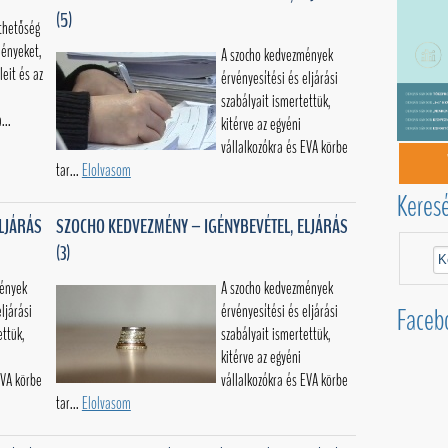
(5)
thetőség
ményeket,
A szocho kedvezmények
leit és az
érvényesítési és eljárási
szabályait ismertettük,
...
kitérve az egyéni
vállalkozókra és EVA körbe
tar...
Elolvasom
Keres
LJÁRÁS
SZOCHO KEDVEZMÉNY – IGÉNYBEVÉTEL, ELJÁRÁS
(3)
mények
A szocho kedvezmények
ljárási
érvényesítési és eljárási
Faceb
ettük,
szabályait ismertettük,
kitérve az egyéni
EVA körbe
vállalkozókra és EVA körbe
tar...
Elolvasom