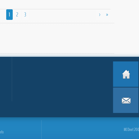
1
2
3
>
»
MCOnet 2001-
info