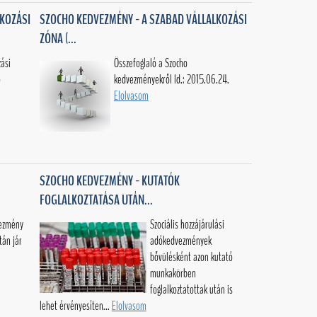
LKOZÁSI
SZOCHO KEDVEZMÉNY - A SZABAD VÁLLALKOZÁSI
ZÓNA (...
zási
Összefoglaló a Szocho
ő
kedvezményekről ld.: 2015.06.24.
Elolvasom
SZOCHO KEDVEZMÉNY - KUTATÓK
FOGLALKOZTATÁSA UTÁN...
vezmény
Szociális hozzájárulási
tán jár
adókedvezmények
bővülésként azon kutató
munkakörben
foglalkoztatottak után is
lehet érvényesíten...
Elolvasom