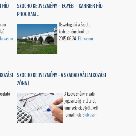
 HÍD
SZOCHO KEDVEZMÉNY – EGYÉB – KARRIER HÍD
PROGRAM ...
ogram
Összefoglaló a Szocho
lzó
kedvezményekről ld.:
lolvasom
2015.06.24.
Elolvasom
LKOZÁSI
SZOCHO KEDVEZMÉNY - A SZABAD VÁLLALKOZÁSI
ZÓNA (...
koztató
A kedvezményre való
jogosultság feltételei,
amelyeknek együtt kell
fennállniuk:
Elolvasom