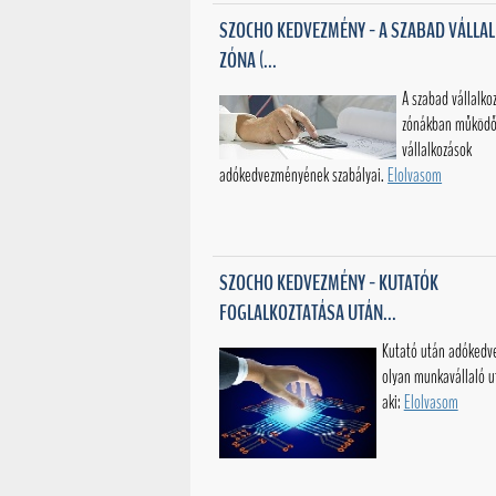
SZOCHO KEDVEZMÉNY - A SZABAD VÁLLA
ZÓNA (...
A szabad vállalko
zónákban működ
vállalkozások
adókedvezményének szabályai.
Elolvasom
SZOCHO KEDVEZMÉNY - KUTATÓK
FOGLALKOZTATÁSA UTÁN...
Kutató után adóked
olyan munkavállaló u
aki:
Elolvasom