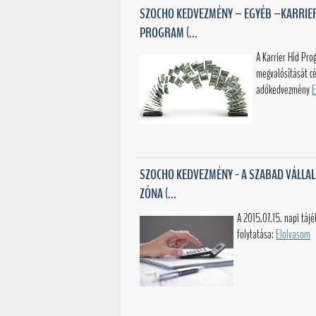
SZOCHO KEDVEZMÉNY – EGYÉB –KARRIER
PROGRAM (...
A Karrier Híd Pr
megvalósítását cé
adókedvezmény
E
SZOCHO KEDVEZMÉNY - A SZABAD VÁLLA
ZÓNA (...
A 2015.07.15. napi tájé
folytatása:
Elolvasom