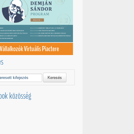
Vállalkozók Virtuális Piactere
és
Keresés
ook közösség