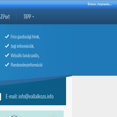
Értem, folytatás...
ZPort
TIPP
Friss gazdasági hírek,
Jogi információk,
Virtuális tanácsadás,
Rendezvényinformáció
E-mail: info@vallalkozo.info