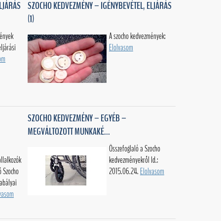
LJÁRÁS
SZOCHO KEDVEZMÉNY – IGÉNYBEVÉTEL, ELJÁRÁS
(1)
mények
A szocho kedvezmények:
ljárási
Elolvasom
som
SZOCHO KEDVEZMÉNY – EGYÉB –
MEGVÁLTOZOTT MUNKAKÉ...
Összefoglaló a Szocho
llalkozók
kedvezményekről ld.:
ő Szocho
2015.06.24.
Elolvasom
abályai
lvasom