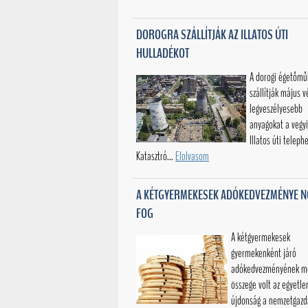
DOROGRA SZÁLLÍTJÁK AZ ILLATOS ÚTI
HULLADÉKOT
A dorogi égetőm
szállítják május v
legveszélyesebb
anyagokat a vegy
Illatos úti telephe
Katasztró...
Elolvasom
A KÉTGYERMEKESEK ADÓKEDVEZMÉNYE N
FOG
A kétgyermekesek
gyermekenként járó
adókedvezményének m
összege volt az egyetle
újdonság a nemzetgazd