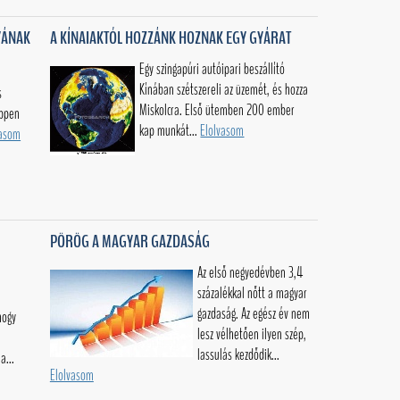
YÁNAK
A KÍNAIAKTÓL HOZZÁNK HOZNAK EGY GYÁRAT
Egy szingapúri autóipari beszállító
Kínában szétszereli az üzemét, és hozza
s
Miskolcra. Első ütemben 200 ember
éppen
kap munkát...
Elolvasom
vasom
PÖRÖG A MAGYAR GAZDASÁG
Az első negyedévben 3,4
százalékkal nőtt a magyar
gazdaság. Az egész év nem
hogy
lesz vélhetően ilyen szép,
lassulás kezdődik...
a...
Elolvasom