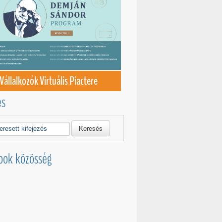
Vállalkozók Virtuális Piactere
és
Keresés
ook közösség