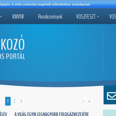
mítógépén. A sütik a weboldal megfelelő működéséhez szükségesek!
KMVNF
Rendezvények
VOSZFESZT
VOS
1
2
3
>
»
ÉLÉV
A VILÁG EGYIK LEGNAGYOBB FÖLDGÁZMEZEJÉRE