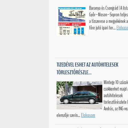
Baranya és Csongrád | A list
Győr–Moson–Sopron teljes
a tízszerese a megyékének a
főre jutó ipari ter...
Elolvas
TIZEDÉVEL ESHET AZ AUTÓHITELESEK
TÖRLESZTŐRÉSZLE...
Mintegy 10 százal
csökkenhet majd 
autóhitelesek
törlesztőrészlete
András, az ING ve
elemzője szerin...
Elolvasom