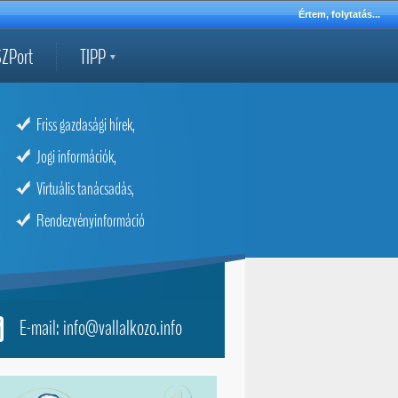
Értem, folytatás...
ZPort
TIPP
Friss gazdasági hírek,
Jogi információk,
Virtuális tanácsadás,
Rendezvényinformáció
E-mail: info@vallalkozo.info