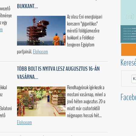
BUKKANT...
avezető
ítménye
Az olasz Eni energiaipari
z egy
konszern "gigantikus"
om
méretű földgázmezőre
bukkant a Földközi-
tengeren Egyiptom
partjainál.
Elolvasom
Keres
TÖBB BOLT IS NYITVA LESZ AUGUSZTUS 16-ÁN
VASÁRNA...
ékkal
Rendhagyónak ígérkezik a
az
mostani vasárnap, mivel a
Faceb
jövő héten augusztus 20-a
 Balatoni
miatt már csütörtöktől
zető
négynapos hosszú hét...
Elolvasom