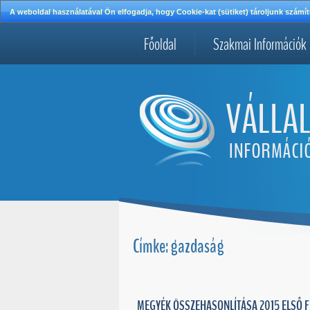
A weboldal használatával Ön elfogadja, hogy Cookie-kat (sütiket) tároljunk szá
Főoldal
Szakmai Információk
Címke: gazdaság
MEGYÉK ÖSSZEHASONLÍTÁSA 2015 ELSŐ F