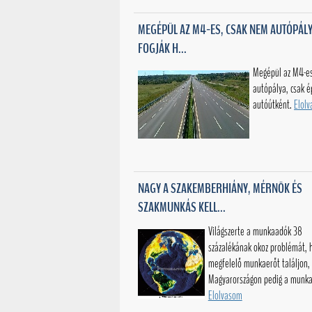
MEGÉPÜL AZ M4-ES, CSAK NEM AUTÓPÁL
FOGJÁK H...
Megépül az M4-e
autópálya, csak 
autóútként.
Elol
NAGY A SZAKEMBERHIÁNY, MÉRNÖK ÉS
SZAKMUNKÁS KELL...
Világszerte a munkaadók 38
százalékának okoz problémát, 
megfelelő munkaerőt találjon,
Magyarországon pedig a munka
Elolvasom