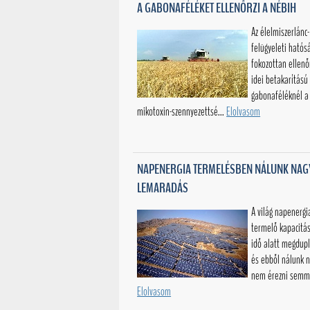
A GABONAFÉLÉKET ELLENŐRZI A NÉBIH
Az élelmiszerlánc-
felügyeleti hatós
fokozottan ellenőr
idei betakarítású
gabonaféléknél a
mikotoxin-szennyezettsé...
Elolvasom
NAPENERGIA TERMELÉSBEN NÁLUNK NAG
LEMARADÁS
A világ napenergi
termelő kapacitás
idő alatt megdupl
és ebből nálunk n
nem érezni semmit
Elolvasom