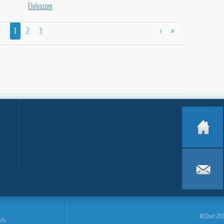
Elolvasom
1
2
3
>
»
MCOnet 2001-
info