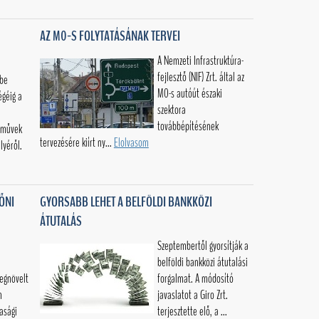
AZ M0-S FOLYTATÁSÁNAK TERVEI
A Nemzeti Infrastruktúra-
fejlesztő (NIF) Zrt. által az
űbe
M0-s autóút északi
égéig a
szektora
továbbépítésének
iművek
tervezésére kiírt ny...
Elolvasom
lyéről.
ŐNI
GYORSABB LEHET A BELFÖLDI BANKKÖZI
ÁTUTALÁS
Szeptembertől gyorsítják a
belföldi bankközi átutalási
egnövelt
forgalmat. A módosító
n
javaslatot a Giro Zrt.
asági
terjesztette elő, a ...