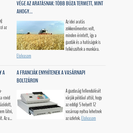
VÉGE AZ ARATÁSNAK: TÖBB BÚZA TERMETT, MINT
AHOGY...
ág
Az idei aratás
zi az
zökkenőmentes volt,
minden érintett, így a
gazdák és a hatóságok is
felkészültek a munkára.
Elolvasom
Y A
A FRANCIÁK ENYHÍTENEK A VASÁRNAPI
BOLTZÁRON
a-
A gazdaság fellendülését
a rövid
várják például attól, hogy
ázódott,
az eddigi 5 helyett 12
em látni,
vasárnap nyitva lehetnek
. Az u...
az üzletek.
Elolvasom