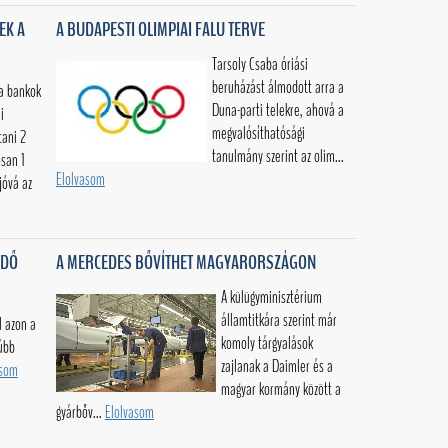
EK A
A BUDAPESTI OLIMPIAI FALU TERVE
Tarsoly Csaba óriási
beruházást álmodott arra a
 a bankok
Duna-parti telekre, ahová a
i
megvalósíthatósági
tani 2
tanulmány szerint az olim...
osan 1
Elolvasom
jóvá az
ŐDŐ
A MERCEDES BŐVÍTHET MAGYARORSZÁGON
A külügyminisztérium
államtitkára szerint már
 azon a
komoly tárgyalások
súbb
zajlanak a Daimler és a
asom
magyar kormány között a
gyárbőv...
Elolvasom