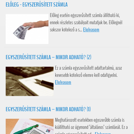
ELŐLEG - EGYSZERŰSÍTETT SZÁMLA
Előleg esetén egyszerűsített számla állítható ki,
ennek részletes szabályait mutatjuk be. Előlegnél
sokszor kötelező a s...
Elolvasom
EGYSZERŰSÍTETT SZÁMLA – MIKOR ADHATÓ? (2)
Ez a számla egyszerűsített adattartalmú, azaz
kevesebb kötelező elemre kell odafigyelni.
Elolvasom
EGYSZERŰSÍTETT SZÁMLA – MIKOR ADHATÓ? (1)
Meghatározott esetekben egyszerűbb számla is
kiállítható az úgymond ’általános’ számlánál. Ez a