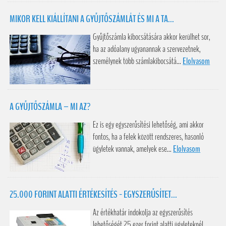
MIKOR KELL KIÁLLÍTANI A GYŰJTŐSZÁMLÁT ÉS MI A TA...
Gyűjtőszámla kibocsátására akkor kerülhet sor,
ha az adóalany ugyanannak a szervezetnek,
személynek több számlakibocsátá...
Elolvasom
A GYŰJTŐSZÁMLA – MI AZ?
Ez is egy egyszerűsítési lehetőség, ami akkor
fontos, ha a felek között rendszeres, hasonló
ügyletek vannak, amelyek ese...
Elolvasom
25.000 FORINT ALATTI ÉRTÉKESÍTÉS - EGYSZERŰSÍTET...
Az értékhatár indokolja az egyszerűsítés
lehetőségét 25 ezer forint alatti ügyleteknél.