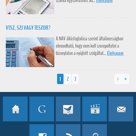
számla egyszerűsített ad...
Elolvasom
VTSZ, SZJ VAGY TESZOR?
A NAV állásfoglalása szerint általánosságban
elmondható, hogy nem kell szerepeltetni a
bizonylaton a nyújtott szolgáltat...
Elolvasom
1
2
3
>
»