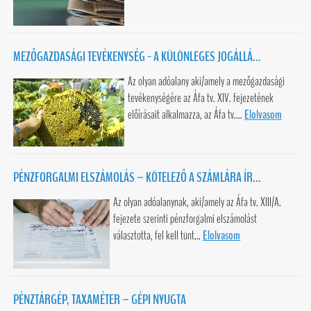
MEZŐGAZDASÁGI TEVÉKENYSÉG - A KÜLÖNLEGES JOGÁLLÁ...
Az olyan adóalany aki/amely a mezőgazdasági
tevékenységére az Áfa tv. XIV. fejezetének
előírásait alkalmazza, az Áfa tv....
Elolvasom
PÉNZFORGALMI ELSZÁMOLÁS – KÖTELEZŐ A SZÁMLÁRA ÍR...
Az olyan adóalanynak, aki/amely az Áfa tv. XIII/A.
fejezete szerinti pénzforgalmi elszámolást
választotta, fel kell tünt...
Elolvasom
PÉNZTÁRGÉP, TAXAMÉTER – GÉPI NYUGTA