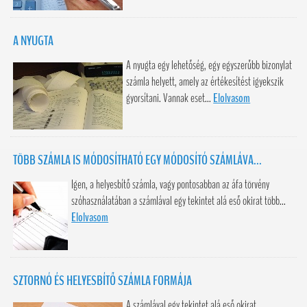
A NYUGTA
A nyugta egy lehetőség, egy egyszerűbb bizonylat
számla helyett, amely az értékesítést igyekszik
gyorsítani. Vannak eset...
Elolvasom
TÖBB SZÁMLA IS MÓDOSÍTHATÓ EGY MÓDOSÍTÓ SZÁMLÁVA...
Igen, a helyesbítő számla, vagy pontosabban az áfa törvény
szóhasználatában a számlával egy tekintet alá eső okirat több...
Elolvasom
SZTORNÓ ÉS HELYESBÍTŐ SZÁMLA FORMÁJA
A számlával egy tekintet alá eső okirat