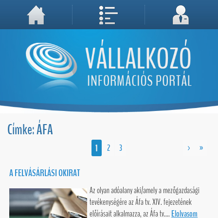
A weboldal használatával Ön elfogadja, hogy Cookie-kat (sütiket) tároljunk számítógépén. A sütik a weboldal megfelelő működéséhez
Megértettem, folytatás...
szükségesek!
Címke: ÁFA
1
2
3
>
»
A FELVÁSÁRLÁSI OKIRAT
Az olyan adóalany aki/amely a mezőgazdasági
tevékenységére az Áfa tv. XIV. fejezetének
előírásait alkalmazza, az Áfa tv....
Elolvasom