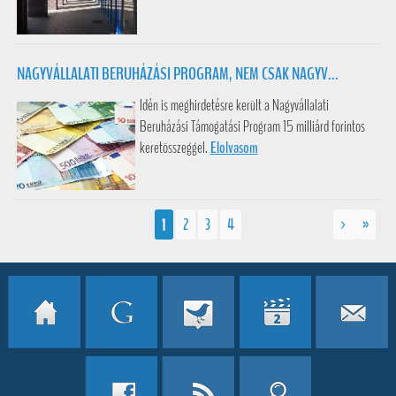
NAGYVÁLLALATI BERUHÁZÁSI PROGRAM, NEM CSAK NAGYV...
Idén is meghirdetésre került a Nagyvállalati
Beruházási Támogatási Program 15 milliárd forintos
keretösszeggel.
Elolvasom
1
2
3
4
>
»