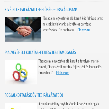
KIVÉTELES PÁLYÁZATI LEHETŐSÉG - ORSZÁGOSAN!
Társadalmi egyeztetés alá került két felhívás, amit
mi csak így hívnánk: a kivételes pályázati
lehetőségek. De pontosan ...
Elolvasom
PIACVEZÉRELT KUTATÁS-FEJLESZTÉSI TÁMOGATÁS
Társadalmi egyeztetés alá került a tavalyról már jól
ismert, Piacvezérelt Kutatás-fejlesztési és Innovációs
Projektek tá...
Elolvasom
FOGLALKOZTATÁSBŐVÍTÉS PÁLYÁZATBÓL
A munkaerőhiány enyhítésének, kezelésének egyik