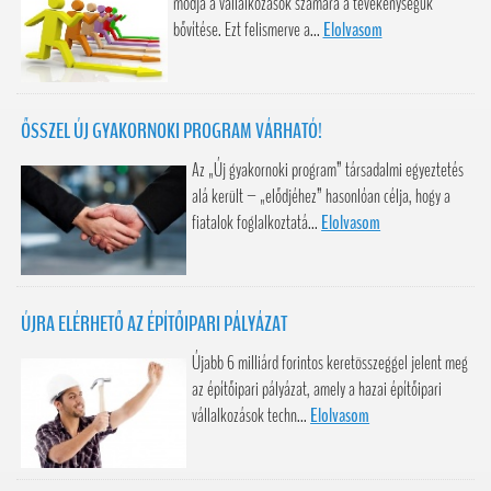
módja a vállalkozások számára a tevékenységük
bővítése. Ezt felismerve a...
Elolvasom
ŐSSZEL ÚJ GYAKORNOKI PROGRAM VÁRHATÓ!
Az „Új gyakornoki program” társadalmi egyeztetés
alá került – „elődjéhez” hasonlóan célja, hogy a
fiatalok foglalkoztatá...
Elolvasom
ÚJRA ELÉRHETŐ AZ ÉPÍTŐIPARI PÁLYÁZAT
Újabb 6 milliárd forintos keretösszeggel jelent meg
az építőipari pályázat, amely a hazai építőipari
vállalkozások techn...
Elolvasom