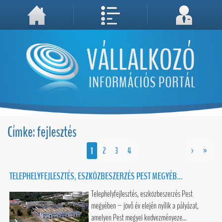
A weboldal használatával Ön elfogadja, hogy Cookie-kat (sütiket) tároljunk számítógépén. A sütik a weboldal megfelelő működéséhez
Megértettem, folytatás...
szükségesek!
Címke: fejlesztés
1
2
3
4
>
»
TELEPHELYFEJLESZTÉS, ESZKÖZBESZERZÉS PEST MEGYÉB...
Telephelyfejlesztés, eszközbeszerzés Pest
megyében – jövő év elején nyílik a pályázat,
amelyen Pest megyei kedvezményeze...