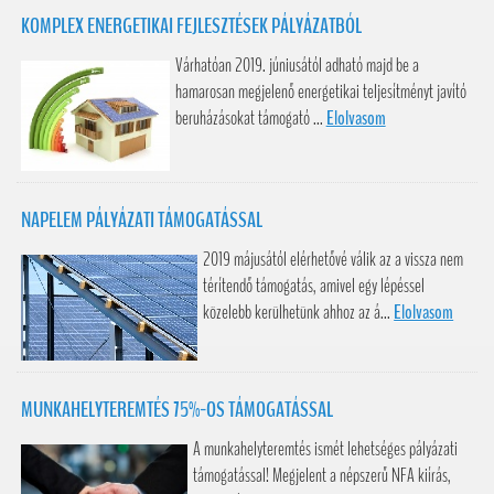
KOMPLEX ENERGETIKAI FEJLESZTÉSEK PÁLYÁZATBÓL
Várhatóan 2019. júniusától adható majd be a
hamarosan megjelenő energetikai teljesítményt javító
beruházásokat támogató ...
Elolvasom
NAPELEM PÁLYÁZATI TÁMOGATÁSSAL
2019 májusától elérhetővé válik az a vissza nem
térítendő támogatás, amivel egy lépéssel
közelebb kerülhetünk ahhoz az á...
Elolvasom
MUNKAHELYTEREMTÉS 75%-OS TÁMOGATÁSSAL
A munkahelyteremtés ismét lehetséges pályázati
támogatással! Megjelent a népszerű NFA kiírás,