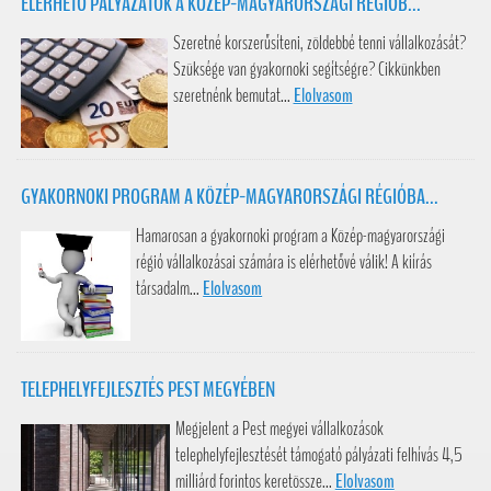
ELÉRHETŐ PÁLYÁZATOK A KÖZÉP-MAGYARORSZÁGI RÉGIÓB...
Szeretné korszerűsíteni, zöldebbé tenni vállalkozását?
Szüksége van gyakornoki segítségre? Cikkünkben
szeretnénk bemutat...
Elolvasom
GYAKORNOKI PROGRAM A KÖZÉP-MAGYARORSZÁGI RÉGIÓBA...
Hamarosan a gyakornoki program a Közép-magyarországi
régió vállalkozásai számára is elérhetővé válik! A kiírás
társadalm...
Elolvasom
TELEPHELYFEJLESZTÉS PEST MEGYÉBEN
Megjelent a Pest megyei vállalkozások
telephelyfejlesztését támogató pályázati felhívás 4,5
milliárd forintos keretössze...
Elolvasom