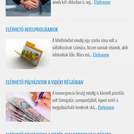
amely két ciklusban is seg...
Elolvasom
ELÉRHETŐ HITELPROGRAMOK
A hitelfelvétel mindig egy szürke zóna volt a
vállalkozások számára, hiszen vannak olyanok, akik
ódzkodnak tőle. Mára má...
Elolvasom
ELÉRHETŐ PÁLYÁZATOK A VIDÉKI RÉGIÓBAN
A konvergencia térség mindig is kiemelt prioritás
volt támogatás szempontjából, éppen ezért a
megpályázható tenderek ská...
Elolvasom