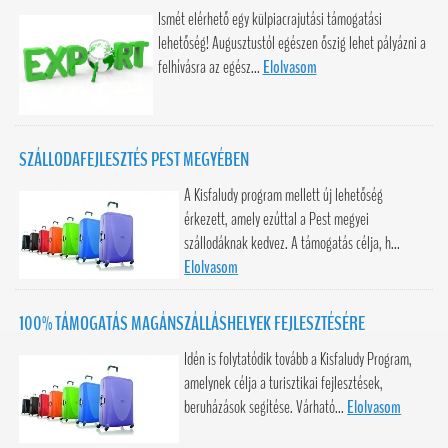
Ismét elérhető egy külpiacrajutási támogatási
lehetőség! Augusztustól egészen őszig lehet pályázni a
felhívásra az egész...
Elolvasom
SZÁLLODAFEJLESZTÉS PEST MEGYÉBEN
A Kisfaludy program mellett új lehetőség
érkezett, amely ezúttal a Pest megyei
szállodáknak kedvez. A támogatás célja, h...
Elolvasom
100% TÁMOGATÁS MAGÁNSZÁLLÁSHELYEK FEJLESZTÉSÉRE
Idén is folytatódik tovább a Kisfaludy Program,
amelynek célja a turisztikai fejlesztések,
beruházások segítése. Várható...
Elolvasom