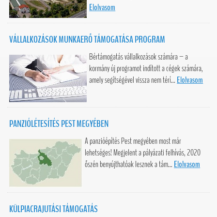
Elolvasom
VÁLLALKOZÁSOK MUNKAERŐ TÁMOGATÁSA PROGRAM
Bértámogatás vállalkozások számára – a
kormány új programot indított a cégek számára,
amely segítségével vissza nem térí...
Elolvasom
PANZIÓLÉTESÍTÉS PEST MEGYÉBEN
A panzióépítés Pest megyében most már
lehetséges! Megjelent a pályázati felhívás, 2020
őszén benyújthatóak lesznek a tám...
Elolvasom
KÜLPIACRAJUTÁSI TÁMOGATÁS