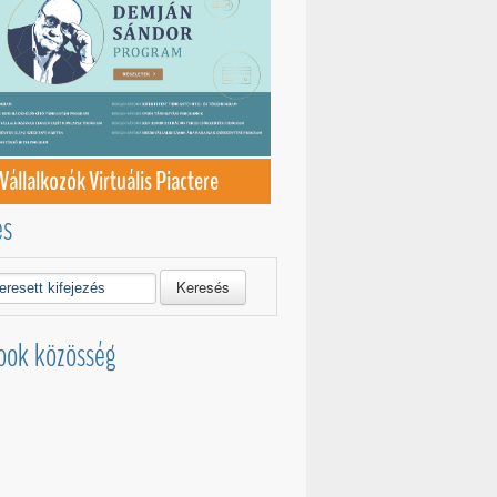
Vállalkozók Virtuális Piactere
és
Keresés
ook közösség