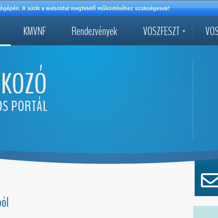
mítógépén. A sütik a weboldal megfelelő működéséhez szükségesek!
KMVNF
Rendezvények
VOSZFESZT
VOS
ból