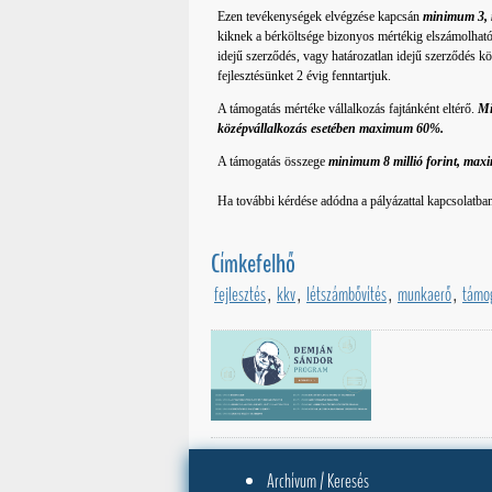
Ezen tevékenységek elvégzése kapcsán
minimum 3,
kiknek a bérköltsége bizonyos mértékig elszámolható
idejű szerződés, vagy határozatlan idejű szerződés k
fejlesztésünket 2 évig fenntartjuk.
A támogatás mértéke vállalkozás fajtánként eltérő.
Mi
középvállalkozás esetében maximum 60%.
A támogatás összege
minimum 8 millió forint, max
Ha további kérdése adódna a pályázattal kapcsolatba
Címkefelhő
fejlesztés
,
kkv
,
létszámbővítés
,
munkaerő
,
támo
Archívum / Keresés