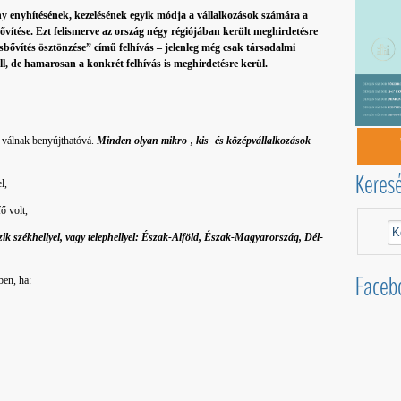
 enyhítésének, kezelésének egyik módja a vállalkozások számára a
vítése. Ezt felismerve az ország négy régiójában került meghirdetésre
sbővítés ösztönzése” című felhívás – jelenleg még csak társadalmi
 áll, de hamarosan a konkrét felhívás is meghirdetésre kerül.
l válnak benyújthatóvá.
Minden olyan mikro-, kis- és középvállalkozások
Keres
l,
ő volt,
zik székhellyel, vagy telephellyel: Észak-Alföld, Észak-Magyarország, Dél-
Faceb
ben, ha: