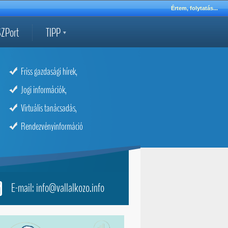
Értem, folytatás...
ZPort
TIPP
Friss gazdasági hírek,
Jogi információk,
Virtuális tanácsadás,
Rendezvényinformáció
E-mail: info@vallalkozo.info