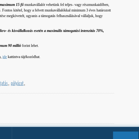
 maximum 15 fő
munkavállalót vehetünk fel teljes- vagy részmunkaidőben,
. Fontos kitétel, hogy a felvett munkavállalókkal minimum 3 éves határozott
ötése megkövetelt, ugyanis a támogatás felhasználásával vállaljuk, hogy
kro- és kisvállalkozás esetén a maximális támogatási intenzitás 70%,
imum 90 millió
forint lehet.
n,
ide
kattintva tájékozódhat.
gatás
,
pályázat
,