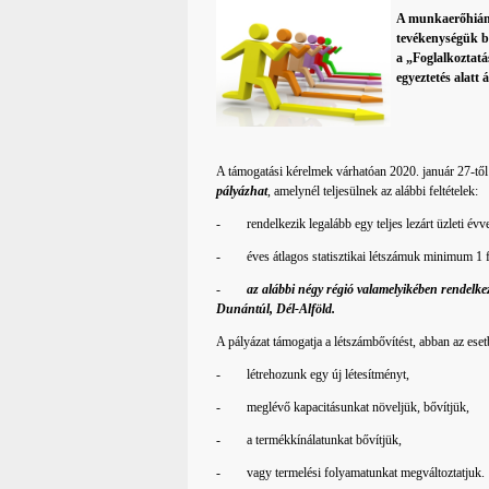
A munkaerőhiány
tevékenységük bő
a „Foglalkoztatá
egyeztetés alatt
A támogatási kérelmek várhatóan 2020. január 27-tő
pályázhat
, amelynél teljesülnek az alábbi feltételek:
- rendelkezik legalább egy teljes lezárt üzleti évve
- éves átlagos statisztikai létszámuk minimum 1 f
-
az alábbi négy régió valamelyikében rendelke
Dunántúl, Dél-Alföld.
A pályázat támogatja a létszámbővítést, abban az eset
- létrehozunk egy új létesítményt,
- meglévő kapacitásunkat növeljük, bővítjük,
- a termékkínálatunkat bővítjük,
- vagy termelési folyamatunkat megváltoztatjuk.