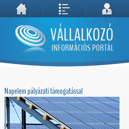
A weboldal használatával Ön elfogadja, hogy Cookie-kat (sütiket) tároljunk számítógépén. A sütik a weboldal megfelelő működéséhez
Megértettem, folytatás...
szükségesek!
Napelem pályázati támogatással