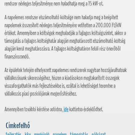
rendszer névleges teljesítménye nem haladhatja meg a 15 kW-ot.
A napelemes rendszer elszámolható költsége nem haladja meg a beépített
napelemek összesített névleges teljesítményére vetítetten a 200.000 Ft/kW
értéket. Amennyiben a költségek meghaladják a fajlagos költségszintet, akkor a
támogatás a fajlagos költséghatár alapján meghatározott elszámolható költség
alapján kerül meghatározásra. A fajlagos költséghatáron felüli rész önerőből
finanszírozandó.
Az épületek tetején elhelyezett napelemes rendszerek nagyban hozzájárulhatnak
vállalkozásunk sikerességéhez, hiszen a kiadásokon megtakarított összegek
visszaforgathatók más fejlesztésekbe is, ezáltal is lehetőséget teremtve a
vállalkozás piaci pozíciójának megerősítéséhez.
Amennyiben további kérdése adódna,
ide
kattintva érdeklődhet.
Címkefelhő
fejlesztés
,
kkv
,
megújuló
,
napelem
,
támogatás
,
pályázat
,