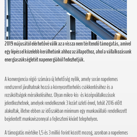
2019 májusától elérhetővé válik az a vissza nem térítendő támogatás, amivel
egy lépéssel közelebb kerülhetünk ahhoz az állapothoz, ahol a vállalkozásunk
energiaszükségletét napenergiából fedezhetjük.
A konvergencia régió számára új lehetőség nyílik, amely során napelemes
rendszerrel járulhatnak hozzá a környezetterhelés csökkentéséhez és a
rezsiköltségek mérsékeléséhez. Olyan mikro-kis- és középvállalkozások
jelentkezhetnek, amelyek rendelkeznek 3 lezárt üzleti évvel, tehát 2016 előtt
alakultak, illetve ebben az időszakban minimum egy munkavállaló rendelkezett
bejelentett munkaviszonnyal a fejleszteni kívánt telephelyen.
A támogatás mértéke 1,5 és 3 millió forint között mozog, azonban a napelemes