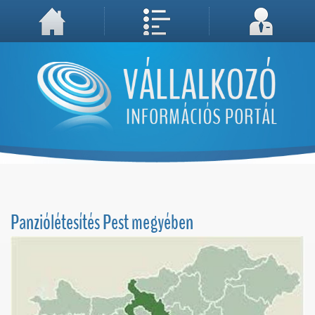
A weboldal használatával Ön elfogadja, hogy Cookie-kat (sütiket) tároljunk számítógépén. A sütik a weboldal megfelelő működéséhez
Megértettem, folytatás...
szükségesek!
Panziólétesítés Pest megyében