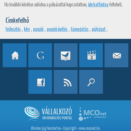
Ha további kérdése adódna a pályázattal kapcsolatban,
ide kattintva
felteheti.
Címkefelhő
fejlesztés
,
kkv
,
panzió
,
panzió építés
,
támogatás
,
pályázat
,
Minden jog fenntartva - Copyright - www.mconet.hu