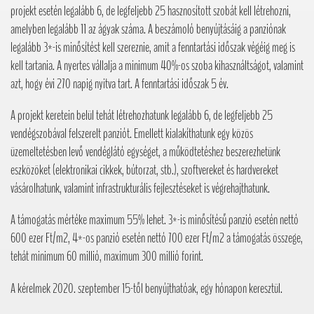
projekt esetén legalább 6, de legfeljebb 25 hasznosított szobát kell létrehozni,
amelyben legalább 11 az ágyak száma. A beszámoló benyújtásáig a panziónak
legalább 3*-is minősítést kell szereznie, amit a fenntartási időszak végéig meg is
kell tartania. A nyertes vállalja a minimum 40%-os szoba kihasználtságot, valamint
azt, hogy évi 270 napig nyitva tart. A fenntartási időszak 5 év.
A projekt keretein belül tehát létrehozhatunk legalább 6, de legfeljebb 25
vendégszobával felszerelt panziót. Emellett kialakíthatunk egy közös
üzemeltetésben levő vendéglátó egységet, a működtetéshez beszerezhetünk
eszközöket (elektronikai cikkek, bútorzat, stb.), szoftvereket és hardvereket
vásárolhatunk, valamint infrastrukturális fejlesztéseket is végrehajthatunk.
A támogatás mértéke maximum 55% lehet. 3*-is minősítésű panzió esetén nettó
600 ezer Ft/m2, 4*-os panzió esetén nettó 700 ezer Ft/m2 a támogatás összege,
tehát minimum 60 millió, maximum 300 millió forint.
A kérelmek 2020. szeptember 15-től benyújthatóak, egy hónapon keresztül.