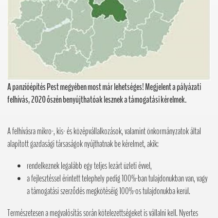
A panzióépítés Pest megyében most már lehetséges! Megjelent a pályázati
felhívás, 2020 őszén benyújthatóak lesznek a támogatási kérelmek.
A felhívásra mikro-, kis- és középvállalkozások, valamint önkormányzatok által
alapított gazdasági társaságok nyújthatnak be kérelmet, akik:
rendelkeznek legalább egy teljes lezárt üzleti évvel,
a fejlesztéssel érintett telephely pedig 100%-ban tulajdonukban van, vagy
a támogatási szerződés megkötéséig 100%-os tulajdonukba kerül.
Természetesen a megvalósítás során kötelezettségeket is vállalni kell. Nyertes