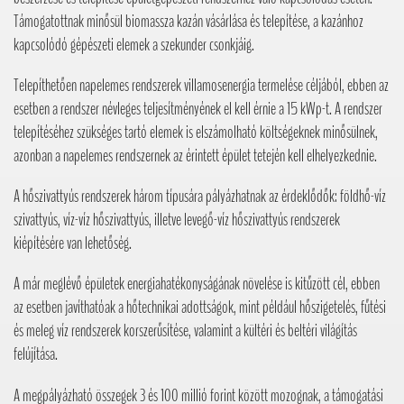
Támogatottnak minősül biomassza kazán vásárlása és telepítése, a kazánhoz
kapcsolódó gépészeti elemek a szekunder csonkjáig.
Telepíthetően napelemes rendszerek villamosenergia termelése céljából, ebben az
esetben a rendszer névleges teljesítményének el kell érnie a 15 kWp-t. A rendszer
telepítéséhez szükséges tartó elemek is elszámolható költségeknek minősülnek,
azonban a napelemes rendszernek az érintett épület tetején kell elhelyezkednie.
A hőszivattyús rendszerek három típusára pályázhatnak az érdeklődők: földhő-víz
szivattyús, víz-víz hőszivattyús, illetve levegő-víz hőszivattyús rendszerek
kiépítésére van lehetőség.
A már meglévő épületek energiahatékonyságának növelése is kitűzött cél, ebben
az esetben javíthatóak a hőtechnikai adottságok, mint például hőszigetelés, fűtési
és meleg víz rendszerek korszerűsítése, valamint a kültéri és beltéri világítás
felújítása.
A megpályázható összegek 3 és 100 millió forint között mozognak, a támogatási