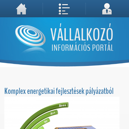
A weboldal használatával Ön elfogadja, hogy Cookie-kat (sütiket) tároljunk számítógépén. A sütik a weboldal megfelelő működéséhez
Megértettem, folytatás...
szükségesek!
Komplex energetikai fejlesztések pályázatból