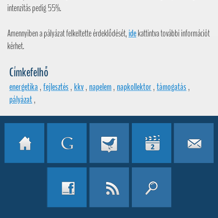
intenzitás pedig 55%.
Amennyiben a pályázat felkeltette érdeklődését,
ide
kattintva további információt
kérhet.
Címkefelhő
energetika
,
fejlesztés
,
kkv
,
napelem
,
napkollektor
,
támogatás
,
pályázat
,