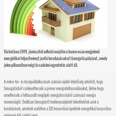
Várhatóan 2019. júniusától adható majd be a hamarosan megjelenő
energetikai teljesítményt javító beruházásokat támogató pályázat, amely
jelen pillanatban még társadalmi egyeztetés alatt áll.
A mikro-kis- és középvállalkozások számára újabb lehetőség adódott, hogy
támogatásból csökkenthessék a primer energiafelhasználásukat, illetve hogy
növelhessék a felhasznált megújuló energiaforrásból származó energia
mennyiségét. Önállóan támogatott tevékenységként tekinthetőek azok a
beruházások, amelyek esetében a DD besorolású épületek energetikai besorolása
minimum két szintet javul.