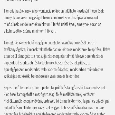
Támogathatóak azok a konvergencia régióban található gazdasági társulások,
amelyek szervezeti nagyságot tekintve mikro-kis- és középvállalkozásnak
minősülnek, rendelkeznek minimum 1 lezárt üzleti évvel, amelynek során az
alkalmazottak száma minimum 1 fő volt.
Támogatás igényelhető megújuló energiafelhasználás növelését célzott
tevékenységekre, ilyennek tekinthető napkollektoros rendszerek telepítése, illetve
ezen belül támogatott a napsugárzás energiatartalmát felvevő berendezés és
kapcsolódó szerkezeti- és tartóelemek beszerzése és telepítése, az
épületgépészeti rendszerhez való kapcsolódáshoz, rendszerben működéshez
szükséges eszközök, berendezések vásárlása és telepítése.
Fejleszthető terület a brikett, pellet, faapríték és faelgázosító kazánrendszerek
kiépítése, támogatott a mezőgazdasági fő és melléktermék, kertészeti
melléktermék, energianövény, erdészeti fő és melléktermék, faipari és egyéb ipari
hulladék és melléktermék vagy ezek vegyes felhasználására alkalmas rendszer
beszerzése és telepítése épületgépészeti rendszerhez való kapcsolódás esetén.