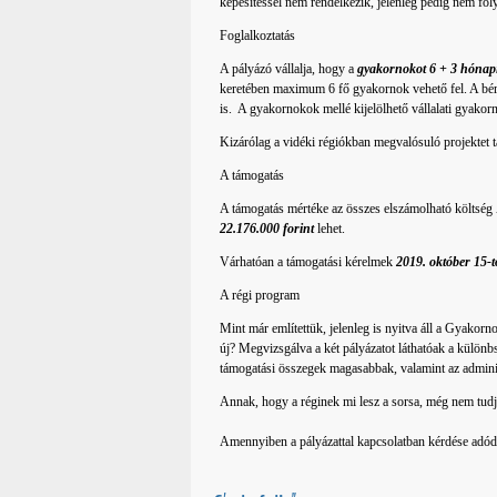
képesítéssel nem rendelkezik, jelenleg pedig nem foly
Foglalkoztatás
A pályázó vállalja, hogy a
gyakornokot 6 + 3 hónapi
keretében maximum 6 fő gyakornok vehető fel. A b
is. A gyakornokok mellé kijelölhető vállalati gyakor
Kizárólag a vidéki régiókban megvalósuló projektet 
A támogatás
A támogatás mértéke az összes elszámolható költség
22.176.000 forint
lehet.
Várhatóan a támogatási kérelmek
2019. október 15-t
A régi program
Mint már említettük, jelenleg is nyitva áll a Gyakorn
új? Megvizsgálva a két pályázatot láthatóak a különb
támogatási összegek magasabbak, valamint az adminis
Annak, hogy a réginek mi lesz a sorsa, még nem tudju
Amennyiben a pályázattal kapcsolatban kérdése adó