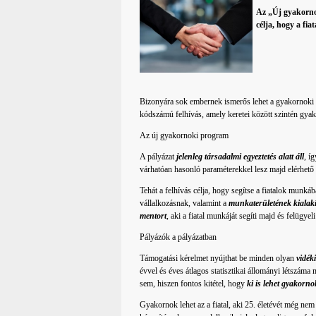
Az „Új gyakorno
célja, hogy a fia
Bizonyára sok embernek ismerős lehet a gyakornoki 
kódszámú felhívás, amely keretei között szintén gyak
Az új gyakornoki program
A pályázat
jelenleg társadalmi egyeztetés alatt áll
, í
várhatóan hasonló paraméterekkel lesz majd elérhető 
Tehát a felhívás célja, hogy segítse a fiatalok munkáb
vállalkozásnak, valamint a
munkaterületének kialakí
mentort
, aki a fiatal munkáját segíti majd és felügy
Pályázók a pályázatban
Támogatási kérelmet nyújthat be minden olyan
vidék
évvel és éves átlagos statisztikai állományi létszá
sem, hiszen fontos kitétel, hogy
ki is lehet gyakorno
Gyakornok lehet az a fiatal, aki 25. életévét még nem 