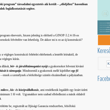
ki program” társadalmi egyeztetés alá került – „elődjéhez” hasonlóan
talok foglalkoztatását segítse.
program elnevezés, hiszen jelenleg is elérhető a GINOP-5.2.4-16-os
ornokok felvételére van lehetőség. De akkor mi is ez az új konstrukció?
Keres
gy a végleges konstrukció feltételei eltérhetnek a lentebb leírtaktól, de
a végleges kiírás.
a állását,
bér- és járuléktámogatást nyújt
a gyakornokot felvenni kívánó
tását is támogatja
. Mindezentúl a gyakornok mellé kijelölhet
egy fő
eli – ennek a személynek a bérköltsége szintén elszámolható a pályázatban.
Faceb
i mikro-, kis- és középvállalkozás
, ami rendelkezik legalább egy lezárt üzleti
ma minimum 1 fő volt. Ugyanakkor nem szabad elfeledkezni a másik oldalról
k
.
töltötte be, regisztrált az Ifjúsági Garancia rendszerben, felsőfokú