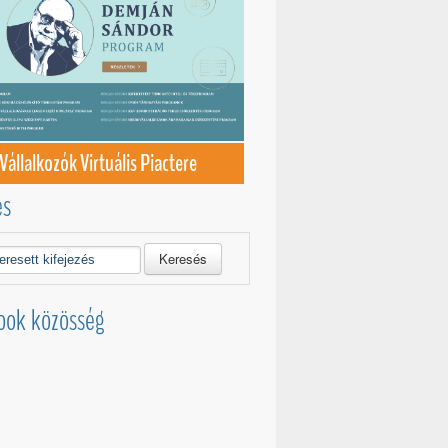
Vállalkozók Virtuális Piactere
és
Keresés
ook közösség