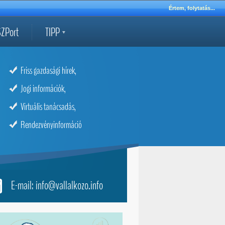
Értem, folytatás...
ZPort
TIPP
Friss gazdasági hírek,
Jogi információk,
Virtuális tanácsadás,
Rendezvényinformáció
E-mail: info@vallalkozo.info