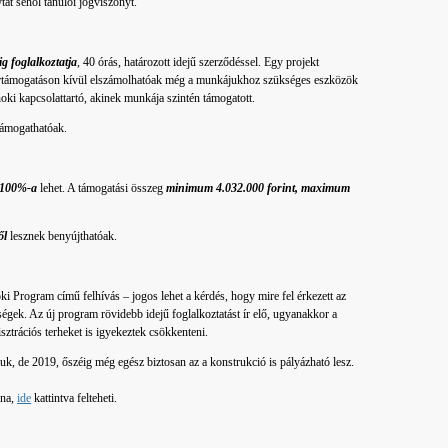
tat sehol tanulói jogviszonyt.
g foglalkoztatja
, 40 órás, határozott idejű szerződéssel. Egy projekt
értámogatáson kívül elszámolhatóak még a munkájukhoz szükséges eszközök
noki kapcsolattartó, akinek munkája szintén támogatott.
támogathatóak.
100%-a
lehet. A támogatási összeg
minimum 4.032.000 forint, maximum
ől
lesznek benyújthatóak.
oki Program című felhívás – jogos lehet a kérdés, hogy mire fel érkezett az
ségek. Az új program rövidebb idejű foglalkoztatást ír elő, ugyanakkor a
ztrációs terheket is igyekeztek csökkenteni.
k, de 2019, őszéig még egész biztosan az a konstrukció is pályázható lesz.
dna,
ide
kattintva felteheti.