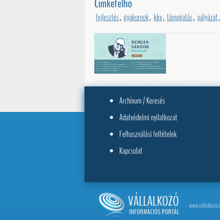
Címkefelhő
fejlesztés
,
gyakornok
,
kkv
,
támogatás
,
pályázat
,
Archívum / Keresés
Adatvédelmi nyilatkozat
Felhasználási feltételek
Kapcsolat
www.vallalkozo.