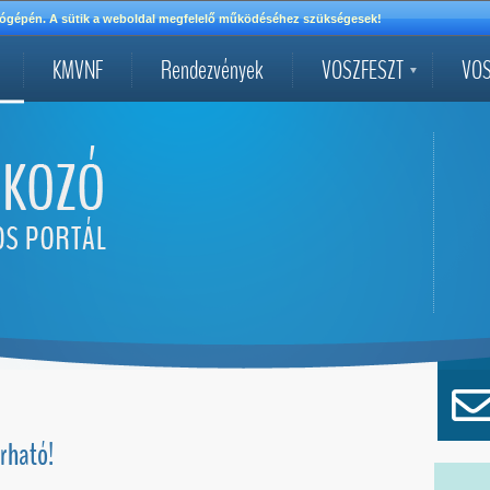
mítógépén. A sütik a weboldal megfelelő működéséhez szükségesek!
KMVNF
Rendezvények
VOSZFESZT
VOS
rható!