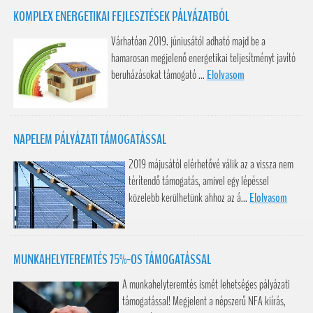
KOMPLEX ENERGETIKAI FEJLESZTÉSEK PÁLYÁZATBÓL
Várhatóan 2019. júniusától adható majd be a
hamarosan megjelenő energetikai teljesítményt javító
beruházásokat támogató ...
Elolvasom
NAPELEM PÁLYÁZATI TÁMOGATÁSSAL
2019 májusától elérhetővé válik az a vissza nem
térítendő támogatás, amivel egy lépéssel
közelebb kerülhetünk ahhoz az á...
Elolvasom
MUNKAHELYTEREMTÉS 75%-OS TÁMOGATÁSSAL
A munkahelyteremtés ismét lehetséges pályázati
támogatással! Megjelent a népszerű NFA kiírás,