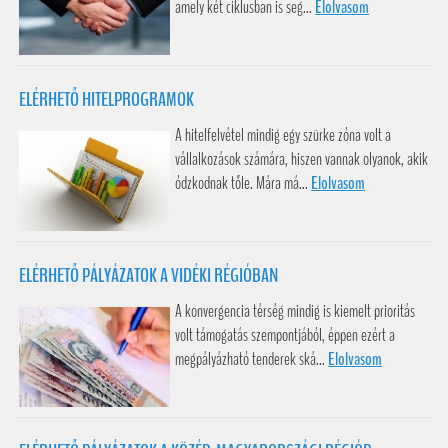
amely két ciklusban is seg...
Elolvasom
ELÉRHETŐ HITELPROGRAMOK
A hitelfelvétel mindig egy szürke zóna volt a
vállalkozások számára, hiszen vannak olyanok, akik
ódzkodnak tőle. Mára má...
Elolvasom
ELÉRHETŐ PÁLYÁZATOK A VIDÉKI RÉGIÓBAN
A konvergencia térség mindig is kiemelt prioritás
volt támogatás szempontjából, éppen ezért a
megpályázható tenderek ská...
Elolvasom