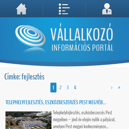
A weboldal használatával Ön elfogadja, hogy Cookie-kat (sütiket) tároljunk számítógépén. A sütik a weboldal megfelelő működéséhez
Megértettem, folytatás...
szükségesek!
Címke: fejlesztés
1
2
3
4
>
»
TELEPHELYFEJLESZTÉS, ESZKÖZBESZERZÉS PEST MEGYÉB...
Telephelyfejlesztés, eszközbeszerzés Pest
megyében – jövő év elején nyílik a pályázat,
amelyen Pest megyei kedvezményeze...