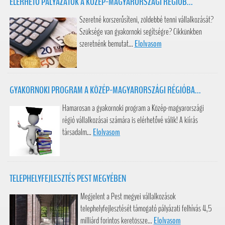
ELÉRHETŐ PÁLYÁZATOK A KÖZÉP-MAGYARORSZÁGI RÉGIÓB...
Szeretné korszerűsíteni, zöldebbé tenni vállalkozását?
Szüksége van gyakornoki segítségre? Cikkünkben
szeretnénk bemutat...
Elolvasom
GYAKORNOKI PROGRAM A KÖZÉP-MAGYARORSZÁGI RÉGIÓBA...
Hamarosan a gyakornoki program a Közép-magyarországi
régió vállalkozásai számára is elérhetővé válik! A kiírás
társadalm...
Elolvasom
TELEPHELYFEJLESZTÉS PEST MEGYÉBEN
Megjelent a Pest megyei vállalkozások
telephelyfejlesztését támogató pályázati felhívás 4,5
milliárd forintos keretössze...
Elolvasom