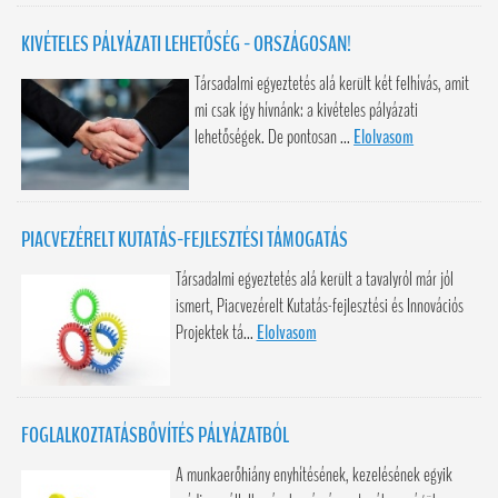
KIVÉTELES PÁLYÁZATI LEHETŐSÉG - ORSZÁGOSAN!
Társadalmi egyeztetés alá került két felhívás, amit
mi csak így hívnánk: a kivételes pályázati
lehetőségek. De pontosan ...
Elolvasom
PIACVEZÉRELT KUTATÁS-FEJLESZTÉSI TÁMOGATÁS
Társadalmi egyeztetés alá került a tavalyról már jól
ismert, Piacvezérelt Kutatás-fejlesztési és Innovációs
Projektek tá...
Elolvasom
FOGLALKOZTATÁSBŐVÍTÉS PÁLYÁZATBÓL
A munkaerőhiány enyhítésének, kezelésének egyik