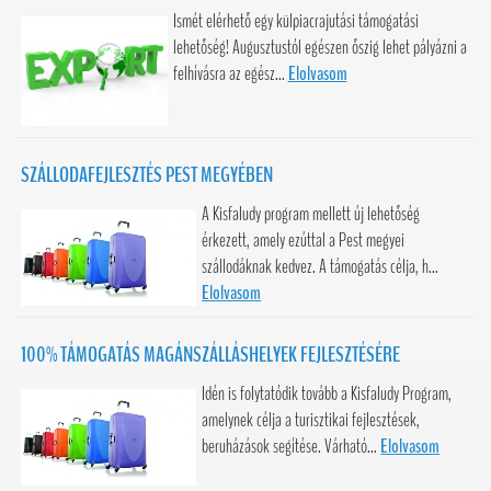
Ismét elérhető egy külpiacrajutási támogatási
lehetőség! Augusztustól egészen őszig lehet pályázni a
felhívásra az egész...
Elolvasom
SZÁLLODAFEJLESZTÉS PEST MEGYÉBEN
A Kisfaludy program mellett új lehetőség
érkezett, amely ezúttal a Pest megyei
szállodáknak kedvez. A támogatás célja, h...
Elolvasom
100% TÁMOGATÁS MAGÁNSZÁLLÁSHELYEK FEJLESZTÉSÉRE
Idén is folytatódik tovább a Kisfaludy Program,
amelynek célja a turisztikai fejlesztések,
beruházások segítése. Várható...
Elolvasom