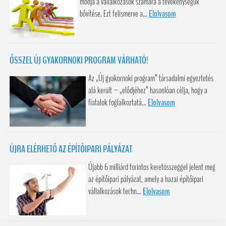
módja a vállalkozások számára a tevékenységük
bővítése. Ezt felismerve a...
Elolvasom
ŐSSZEL ÚJ GYAKORNOKI PROGRAM VÁRHATÓ!
Az „Új gyakornoki program” társadalmi egyeztetés
alá került – „elődjéhez” hasonlóan célja, hogy a
fiatalok foglalkoztatá...
Elolvasom
ÚJRA ELÉRHETŐ AZ ÉPÍTŐIPARI PÁLYÁZAT
Újabb 6 milliárd forintos keretösszeggel jelent meg
az építőipari pályázat, amely a hazai építőipari
vállalkozások techn...
Elolvasom