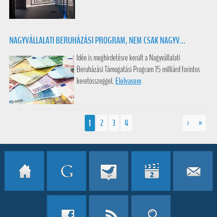
NAGYVÁLLALATI BERUHÁZÁSI PROGRAM, NEM CSAK NAGYV...
Idén is meghirdetésre került a Nagyvállalati
Beruházási Támogatási Program 15 milliárd forintos
keretösszeggel.
Elolvasom
1
2
3
4
>
»