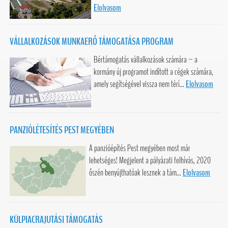
Elolvasom
VÁLLALKOZÁSOK MUNKAERŐ TÁMOGATÁSA PROGRAM
Bértámogatás vállalkozások számára – a
kormány új programot indított a cégek számára,
amely segítségével vissza nem térí...
Elolvasom
PANZIÓLÉTESÍTÉS PEST MEGYÉBEN
A panzióépítés Pest megyében most már
lehetséges! Megjelent a pályázati felhívás, 2020
őszén benyújthatóak lesznek a tám...
Elolvasom
KÜLPIACRAJUTÁSI TÁMOGATÁS