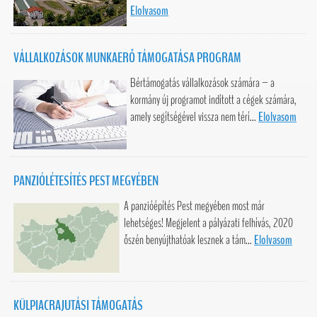
Elolvasom
VÁLLALKOZÁSOK MUNKAERŐ TÁMOGATÁSA PROGRAM
Bértámogatás vállalkozások számára – a
kormány új programot indított a cégek számára,
amely segítségével vissza nem térí...
Elolvasom
PANZIÓLÉTESÍTÉS PEST MEGYÉBEN
A panzióépítés Pest megyében most már
lehetséges! Megjelent a pályázati felhívás, 2020
őszén benyújthatóak lesznek a tám...
Elolvasom
KÜLPIACRAJUTÁSI TÁMOGATÁS