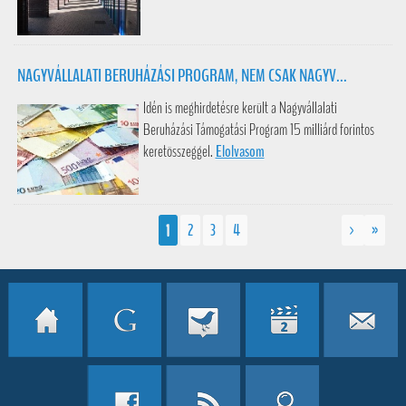
NAGYVÁLLALATI BERUHÁZÁSI PROGRAM, NEM CSAK NAGYV...
Idén is meghirdetésre került a Nagyvállalati
Beruházási Támogatási Program 15 milliárd forintos
keretösszeggel.
Elolvasom
1
2
3
4
>
»