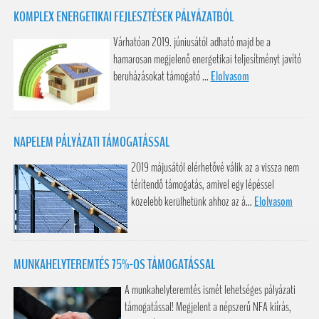
KOMPLEX ENERGETIKAI FEJLESZTÉSEK PÁLYÁZATBÓL
Várhatóan 2019. júniusától adható majd be a
hamarosan megjelenő energetikai teljesítményt javító
beruházásokat támogató ...
Elolvasom
NAPELEM PÁLYÁZATI TÁMOGATÁSSAL
2019 májusától elérhetővé válik az a vissza nem
térítendő támogatás, amivel egy lépéssel
közelebb kerülhetünk ahhoz az á...
Elolvasom
MUNKAHELYTEREMTÉS 75%-OS TÁMOGATÁSSAL
A munkahelyteremtés ismét lehetséges pályázati
támogatással! Megjelent a népszerű NFA kiírás,