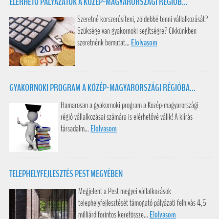
ELÉRHETŐ PÁLYÁZATOK A KÖZÉP-MAGYARORSZÁGI RÉGIÓB...
Szeretné korszerűsíteni, zöldebbé tenni vállalkozását?
Szüksége van gyakornoki segítségre? Cikkünkben
szeretnénk bemutat...
Elolvasom
GYAKORNOKI PROGRAM A KÖZÉP-MAGYARORSZÁGI RÉGIÓBA...
Hamarosan a gyakornoki program a Közép-magyarországi
régió vállalkozásai számára is elérhetővé válik! A kiírás
társadalm...
Elolvasom
TELEPHELYFEJLESZTÉS PEST MEGYÉBEN
Megjelent a Pest megyei vállalkozások
telephelyfejlesztését támogató pályázati felhívás 4,5
milliárd forintos keretössze...
Elolvasom