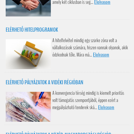
amely két ciklusban is seg...
Elolvasom
ELÉRHETŐ HITELPROGRAMOK
A hitelfelvétel mindig egy szürke zóna volt a
vállalkozások számára, hiszen vannak olyanok, akik
ódzkodnak tőle. Mára má...
Elolvasom
ELÉRHETŐ PÁLYÁZATOK A VIDÉKI RÉGIÓBAN
A konvergencia térség mindig is kiemelt prioritás
volt támogatás szempontjából, éppen ezért a
megpályázható tenderek ská...
Elolvasom