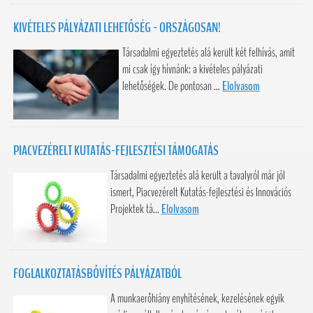
KIVÉTELES PÁLYÁZATI LEHETŐSÉG - ORSZÁGOSAN!
Társadalmi egyeztetés alá került két felhívás, amit
mi csak így hívnánk: a kivételes pályázati
lehetőségek. De pontosan ...
Elolvasom
PIACVEZÉRELT KUTATÁS-FEJLESZTÉSI TÁMOGATÁS
Társadalmi egyeztetés alá került a tavalyról már jól
ismert, Piacvezérelt Kutatás-fejlesztési és Innovációs
Projektek tá...
Elolvasom
FOGLALKOZTATÁSBŐVÍTÉS PÁLYÁZATBÓL
A munkaerőhiány enyhítésének, kezelésének egyik