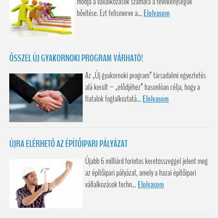
módja a vállalkozások számára a tevékenységük
bővítése. Ezt felismerve a...
Elolvasom
ŐSSZEL ÚJ GYAKORNOKI PROGRAM VÁRHATÓ!
Az „Új gyakornoki program” társadalmi egyeztetés
alá került – „elődjéhez” hasonlóan célja, hogy a
fiatalok foglalkoztatá...
Elolvasom
ÚJRA ELÉRHETŐ AZ ÉPÍTŐIPARI PÁLYÁZAT
Újabb 6 milliárd forintos keretösszeggel jelent meg
az építőipari pályázat, amely a hazai építőipari
vállalkozások techn...
Elolvasom