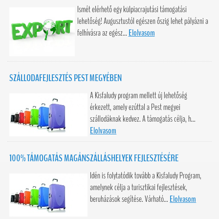
Ismét elérhető egy külpiacrajutási támogatási
lehetőség! Augusztustól egészen őszig lehet pályázni a
felhívásra az egész...
Elolvasom
SZÁLLODAFEJLESZTÉS PEST MEGYÉBEN
A Kisfaludy program mellett új lehetőség
érkezett, amely ezúttal a Pest megyei
szállodáknak kedvez. A támogatás célja, h...
Elolvasom
100% TÁMOGATÁS MAGÁNSZÁLLÁSHELYEK FEJLESZTÉSÉRE
Idén is folytatódik tovább a Kisfaludy Program,
amelynek célja a turisztikai fejlesztések,
beruházások segítése. Várható...
Elolvasom