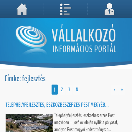
A weboldal használatával Ön elfogadja, hogy Cookie-kat (sütiket) tároljunk számítógépén. A sütik a weboldal megfelelő működéséhez
Megértettem, folytatás...
szükségesek!
Címke: fejlesztés
1
2
3
4
>
»
TELEPHELYFEJLESZTÉS, ESZKÖZBESZERZÉS PEST MEGYÉB...
Telephelyfejlesztés, eszközbeszerzés Pest
megyében – jövő év elején nyílik a pályázat,
amelyen Pest megyei kedvezményeze...