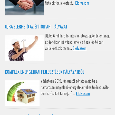
fiatalok foglalkoztatá...
Elolvasom
ÚJRA ELÉRHETŐ AZ ÉPÍTŐIPARI PÁLYÁZAT
Újabb 6 milliárd forintos keretösszeggel jelent meg
az építőipari pályázat, amely a hazai építőipari
vállalkozások techn...
Elolvasom
KOMPLEX ENERGETIKAI FEJLESZTÉSEK PÁLYÁZATBÓL
Várhatóan 2019. júniusától adható majd be a
hamarosan megjelenő energetikai teljesítményt javító
beruházásokat támogató ...
Elolvasom