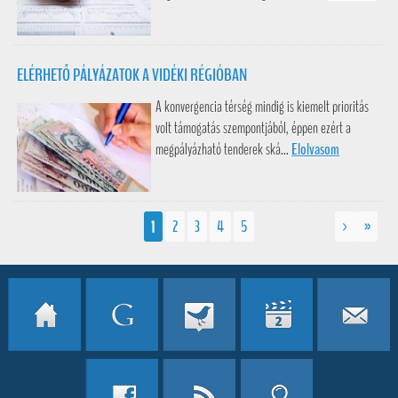
ELÉRHETŐ PÁLYÁZATOK A VIDÉKI RÉGIÓBAN
A konvergencia térség mindig is kiemelt prioritás
volt támogatás szempontjából, éppen ezért a
megpályázható tenderek ská...
Elolvasom
1
2
3
4
5
>
»