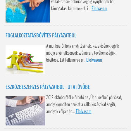
vállalkozások február végéig nyújthatják be
támogatási kérelmeiket, í...
Elolvasom
FOGLALKOZTATÁSBŐVÍTÉS PÁLYÁZATBÓL
A munkaerőhiány enyhítésének, kezelésének egyik
módja a vállalkozások számára a tevékenységük
bővítése. Ezt felismerve a...
Elolvasom
ESZKÖZBESZERZÉS PÁLYÁZATBÓL - ÚT A JÖVŐBE
2019 októberétől elérhető az „Út a jövőbe” pályázat,
amely kiemelten azokat a vállalkozásokat segíti,
amelyek célja a te...
Elolvasom