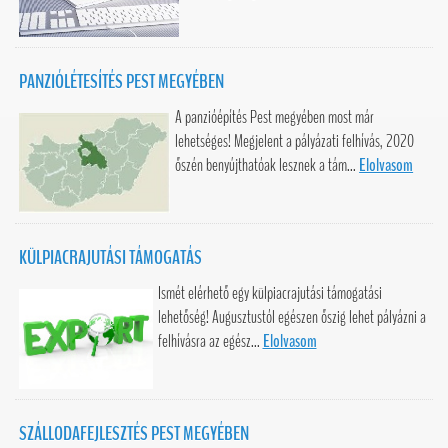
PANZIÓLÉTESÍTÉS PEST MEGYÉBEN
A panzióépítés Pest megyében most már
lehetséges! Megjelent a pályázati felhívás, 2020
őszén benyújthatóak lesznek a tám...
Elolvasom
KÜLPIACRAJUTÁSI TÁMOGATÁS
Ismét elérhető egy külpiacrajutási támogatási
lehetőség! Augusztustól egészen őszig lehet pályázni a
felhívásra az egész...
Elolvasom
SZÁLLODAFEJLESZTÉS PEST MEGYÉBEN