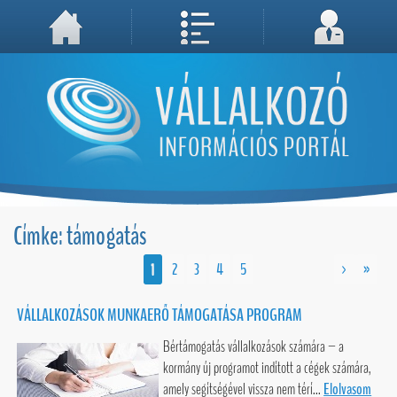
A weboldal használatával Ön elfogadja, hogy Cookie-kat (sütiket) tároljunk számítógépén. A sütik a weboldal megfelelő működéséhez
Megértettem, folytatás...
szükségesek!
Címke: támogatás
1
2
3
4
5
>
»
VÁLLALKOZÁSOK MUNKAERŐ TÁMOGATÁSA PROGRAM
Bértámogatás vállalkozások számára – a
kormány új programot indított a cégek számára,
amely segítségével vissza nem térí...
Elolvasom