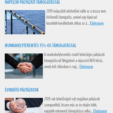
NAPELEM PÁLYÁZATI TÁMOGATÁSSAL
2019 májusától elérhetővé válik az a vissza nem
térítendő támogatás, amivel egy lépéssel
közelebb kerülhetünk ahhoz az á...
Elolvasom
MUNKAHELYTEREMTÉS 75%-OS TÁMOGATÁSSAL
A munkahelyteremtés ismét lehetséges pályázati
támogatással! Megjelent a népszerű NFA kiírás,
amely két ciklusban is seg...
Elolvasom
ÉVINDÍTÓ PÁLYÁZATOK
2019 sok lehetőséget rejt magában pályázati
szempontból, hiszen már az év elején több,
nagyobb volumenű támogatásra adha...
Elolvasom