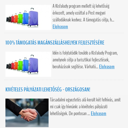
A Kisfaludy program mellett új lehetőség
érkezett, amely ezúttal a Pest megyei
szállodáknak kedvez. A támogatás célja, h...
Elolvasom
100% TÁMOGATÁS MAGÁNSZÁLLÁSHELYEK FEJLESZTÉSÉRE
Idén is folytatódik tovább a Kisfaludy Program,
amelynek célja a turisztikai fejlesztések,
beruházások segítése. Várható...
Elolvasom
KIVÉTELES PÁLYÁZATI LEHETŐSÉG - ORSZÁGOSAN!
Társadalmi egyeztetés alá került két felhívás, amit
mi csak így hívnánk: a kivételes pályázati
lehetőségek. De pontosan ...
Elolvasom