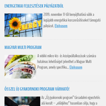
ENERGETIKAI FEJLESZTÉSEK PÁLYÁZATBÓL
2019. november 11-től benyújthatóvá válik a
legújabb energetikai korszerűsítéseket támogató
pályázat.
Elolvasom
MAGYAR MULTI PROGRAM
A vidéki mikro-kis- és középvállalkozások számára
hatalmas lehetőséget jelenthet a Magyar Multi
Program, amely specifiku...
Elolvasom
ŐSSZEL ÚJ GYAKORNOKI PROGRAM VÁRHATÓ!
Az „Új gyakornoki program” társadalmi egyeztetés
alá került – „elődjéhez” hasonlóan célja, hogy a