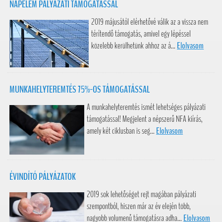
NAPELEM PÁLYÁZATI TÁMOGATÁSSAL
2019 májusától elérhetővé válik az a vissza nem
térítendő támogatás, amivel egy lépéssel
közelebb kerülhetünk ahhoz az á...
Elolvasom
MUNKAHELYTEREMTÉS 75%-OS TÁMOGATÁSSAL
A munkahelyteremtés ismét lehetséges pályázati
támogatással! Megjelent a népszerű NFA kiírás,
amely két ciklusban is seg...
Elolvasom
ÉVINDÍTÓ PÁLYÁZATOK
2019 sok lehetőséget rejt magában pályázati
szempontból, hiszen már az év elején több,
nagyobb volumenű támogatásra adha...
Elolvasom