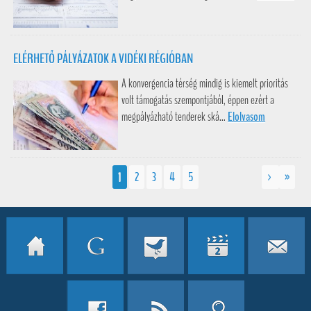
ELÉRHETŐ PÁLYÁZATOK A VIDÉKI RÉGIÓBAN
A konvergencia térség mindig is kiemelt prioritás
volt támogatás szempontjából, éppen ezért a
megpályázható tenderek ská...
Elolvasom
1
2
3
4
5
>
»