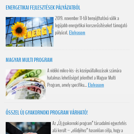
ENERGETIKAI FEJLESZTÉSEK PÁLYÁZATBÓL
2019. november 11-től benyújthatóvá válik a
legújabb energetikai korszerűsítéseket támogató
pályázat.
Elolvasom
MAGYAR MULTI PROGRAM
A vidéki mikro-kis- és középvállalkozások számára
hatalmas lehetőséget jelenthet a Magyar Multi
Program, amely specifiku...
Elolvasom
ŐSSZEL ÚJ GYAKORNOKI PROGRAM VÁRHATÓ!
Az „Új gyakornoki program” társadalmi egyeztetés
alá került – „elődjéhez” hasonlóan célja, hogy a