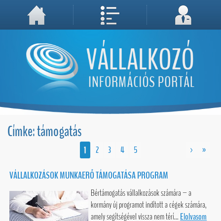
A weboldal használatával Ön elfogadja, hogy Cookie-kat (sütiket) tároljunk számítógépén. A sütik a weboldal megfelelő működéséhez
Megértettem, folytatás...
szükségesek!
Címke: támogatás
1
2
3
4
5
>
»
VÁLLALKOZÁSOK MUNKAERŐ TÁMOGATÁSA PROGRAM
Bértámogatás vállalkozások számára – a
kormány új programot indított a cégek számára,
amely segítségével vissza nem térí...
Elolvasom