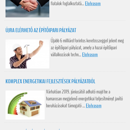
fiatalok foglalkoztatá...
Elolvasom
ÚJRA ELÉRHETŐ AZ ÉPÍTŐIPARI PÁLYÁZAT
Újabb 6 milliárd forintos keretösszeggel jelent meg
az építőipari pályázat, amely a hazai építőipari
vállalkozások techn...
Elolvasom
KOMPLEX ENERGETIKAI FEJLESZTÉSEK PÁLYÁZATBÓL
Várhatóan 2019. júniusától adható majd be a
hamarosan megjelenő energetikai teljesítményt javító
beruházásokat támogató ...
Elolvasom