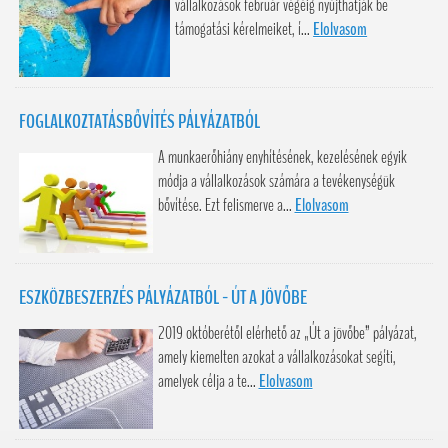
vállalkozások február végéig nyújthatják be
támogatási kérelmeiket, í...
Elolvasom
FOGLALKOZTATÁSBŐVÍTÉS PÁLYÁZATBÓL
A munkaerőhiány enyhítésének, kezelésének egyik
módja a vállalkozások számára a tevékenységük
bővítése. Ezt felismerve a...
Elolvasom
ESZKÖZBESZERZÉS PÁLYÁZATBÓL - ÚT A JÖVŐBE
2019 októberétől elérhető az „Út a jövőbe” pályázat,
amely kiemelten azokat a vállalkozásokat segíti,
amelyek célja a te...
Elolvasom