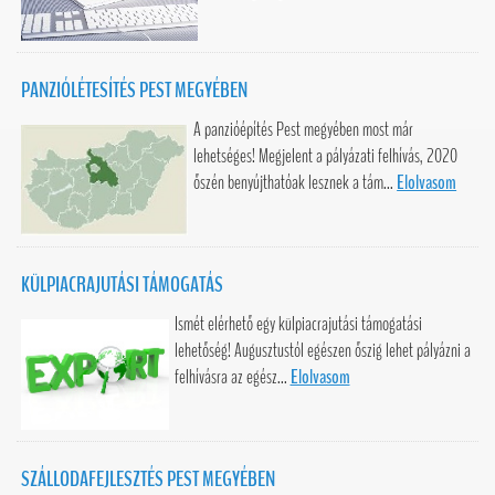
PANZIÓLÉTESÍTÉS PEST MEGYÉBEN
A panzióépítés Pest megyében most már
lehetséges! Megjelent a pályázati felhívás, 2020
őszén benyújthatóak lesznek a tám...
Elolvasom
KÜLPIACRAJUTÁSI TÁMOGATÁS
Ismét elérhető egy külpiacrajutási támogatási
lehetőség! Augusztustól egészen őszig lehet pályázni a
felhívásra az egész...
Elolvasom
SZÁLLODAFEJLESZTÉS PEST MEGYÉBEN