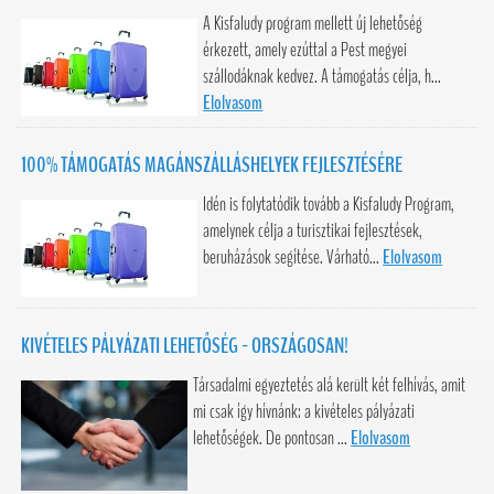
A Kisfaludy program mellett új lehetőség
érkezett, amely ezúttal a Pest megyei
szállodáknak kedvez. A támogatás célja, h...
Elolvasom
100% TÁMOGATÁS MAGÁNSZÁLLÁSHELYEK FEJLESZTÉSÉRE
Idén is folytatódik tovább a Kisfaludy Program,
amelynek célja a turisztikai fejlesztések,
beruházások segítése. Várható...
Elolvasom
KIVÉTELES PÁLYÁZATI LEHETŐSÉG - ORSZÁGOSAN!
Társadalmi egyeztetés alá került két felhívás, amit
mi csak így hívnánk: a kivételes pályázati
lehetőségek. De pontosan ...
Elolvasom