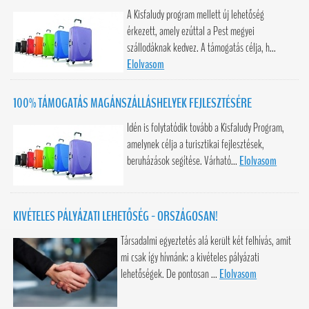
A Kisfaludy program mellett új lehetőség
érkezett, amely ezúttal a Pest megyei
szállodáknak kedvez. A támogatás célja, h...
Elolvasom
100% TÁMOGATÁS MAGÁNSZÁLLÁSHELYEK FEJLESZTÉSÉRE
Idén is folytatódik tovább a Kisfaludy Program,
amelynek célja a turisztikai fejlesztések,
beruházások segítése. Várható...
Elolvasom
KIVÉTELES PÁLYÁZATI LEHETŐSÉG - ORSZÁGOSAN!
Társadalmi egyeztetés alá került két felhívás, amit
mi csak így hívnánk: a kivételes pályázati
lehetőségek. De pontosan ...
Elolvasom