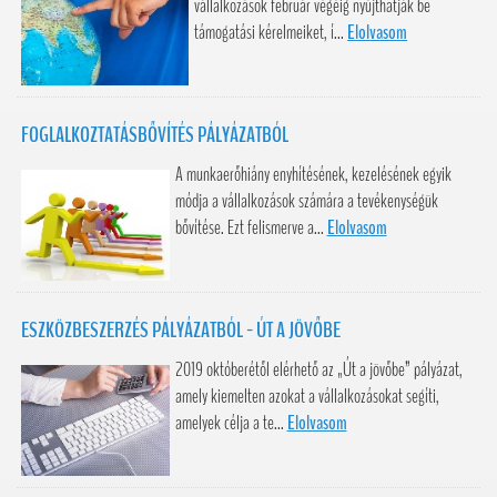
vállalkozások február végéig nyújthatják be
támogatási kérelmeiket, í...
Elolvasom
FOGLALKOZTATÁSBŐVÍTÉS PÁLYÁZATBÓL
A munkaerőhiány enyhítésének, kezelésének egyik
módja a vállalkozások számára a tevékenységük
bővítése. Ezt felismerve a...
Elolvasom
ESZKÖZBESZERZÉS PÁLYÁZATBÓL - ÚT A JÖVŐBE
2019 októberétől elérhető az „Út a jövőbe” pályázat,
amely kiemelten azokat a vállalkozásokat segíti,
amelyek célja a te...
Elolvasom