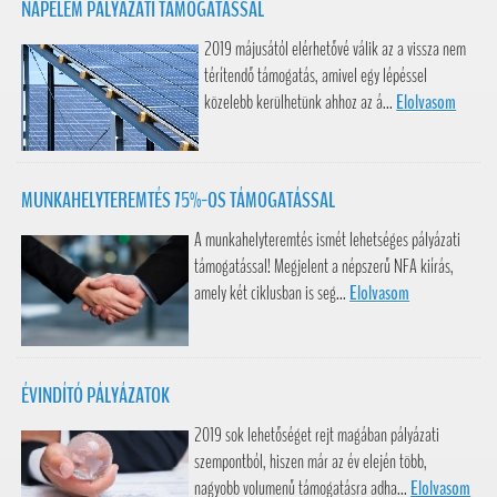
NAPELEM PÁLYÁZATI TÁMOGATÁSSAL
2019 májusától elérhetővé válik az a vissza nem
térítendő támogatás, amivel egy lépéssel
közelebb kerülhetünk ahhoz az á...
Elolvasom
MUNKAHELYTEREMTÉS 75%-OS TÁMOGATÁSSAL
A munkahelyteremtés ismét lehetséges pályázati
támogatással! Megjelent a népszerű NFA kiírás,
amely két ciklusban is seg...
Elolvasom
ÉVINDÍTÓ PÁLYÁZATOK
2019 sok lehetőséget rejt magában pályázati
szempontból, hiszen már az év elején több,
nagyobb volumenű támogatásra adha...
Elolvasom