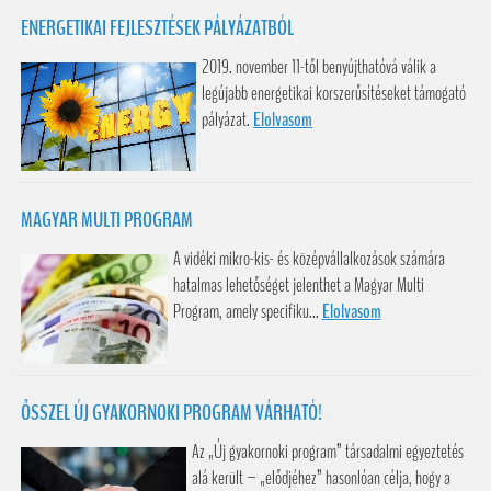
ENERGETIKAI FEJLESZTÉSEK PÁLYÁZATBÓL
2019. november 11-től benyújthatóvá válik a
legújabb energetikai korszerűsítéseket támogató
pályázat.
Elolvasom
MAGYAR MULTI PROGRAM
A vidéki mikro-kis- és középvállalkozások számára
hatalmas lehetőséget jelenthet a Magyar Multi
Program, amely specifiku...
Elolvasom
ŐSSZEL ÚJ GYAKORNOKI PROGRAM VÁRHATÓ!
Az „Új gyakornoki program” társadalmi egyeztetés
alá került – „elődjéhez” hasonlóan célja, hogy a