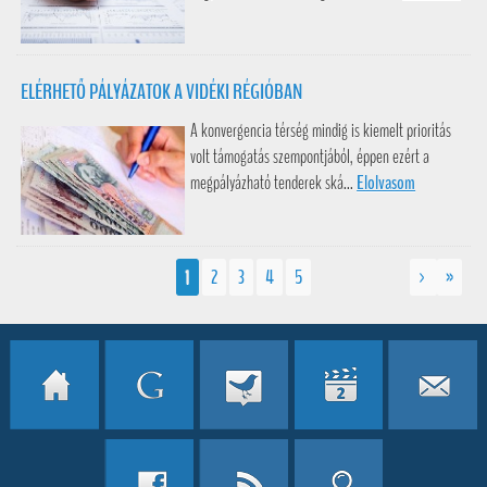
ELÉRHETŐ PÁLYÁZATOK A VIDÉKI RÉGIÓBAN
A konvergencia térség mindig is kiemelt prioritás
volt támogatás szempontjából, éppen ezért a
megpályázható tenderek ská...
Elolvasom
1
2
3
4
5
>
»