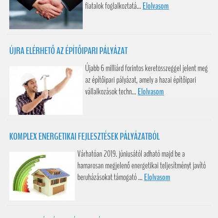
fiatalok foglalkoztatá...
Elolvasom
ÚJRA ELÉRHETŐ AZ ÉPÍTŐIPARI PÁLYÁZAT
Újabb 6 milliárd forintos keretösszeggel jelent meg
az építőipari pályázat, amely a hazai építőipari
vállalkozások techn...
Elolvasom
KOMPLEX ENERGETIKAI FEJLESZTÉSEK PÁLYÁZATBÓL
Várhatóan 2019. júniusától adható majd be a
hamarosan megjelenő energetikai teljesítményt javító
beruházásokat támogató ...
Elolvasom