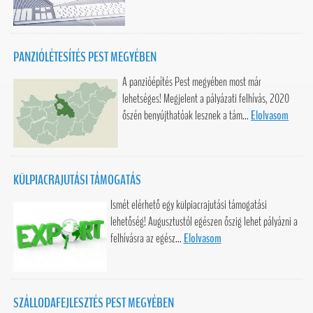
PANZIÓLÉTESÍTÉS PEST MEGYÉBEN
A panzióépítés Pest megyében most már
lehetséges! Megjelent a pályázati felhívás, 2020
őszén benyújthatóak lesznek a tám...
Elolvasom
KÜLPIACRAJUTÁSI TÁMOGATÁS
Ismét elérhető egy külpiacrajutási támogatási
lehetőség! Augusztustól egészen őszig lehet pályázni a
felhívásra az egész...
Elolvasom
SZÁLLODAFEJLESZTÉS PEST MEGYÉBEN