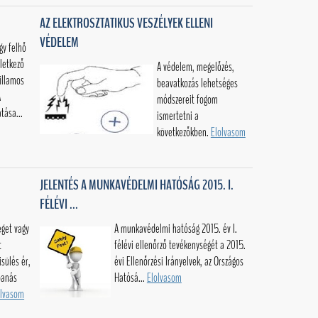
AZ ELEKTROSZTATIKUS VESZÉLYEK ELLENI
VÉDELEM
gy felhő
eletkező
A védelem, megelőzés,
illamos
beavatkozás lehetséges
A
módszereit fogom
tása...
ismertetni a
következőkben.
Elolvasom
JELENTÉS A MUNKAVÉDELMI HATÓSÁG 2015. I.
FÉLÉVI ...
eget vagy
A munkavédelmi hatóság 2015. év I.
t
félévi ellenőrző tevékenységét a 2015.
isülés ér,
évi Ellenőrzési Irányelvek, az Országos
bbanás
Hatósá...
Elolvasom
olvasom