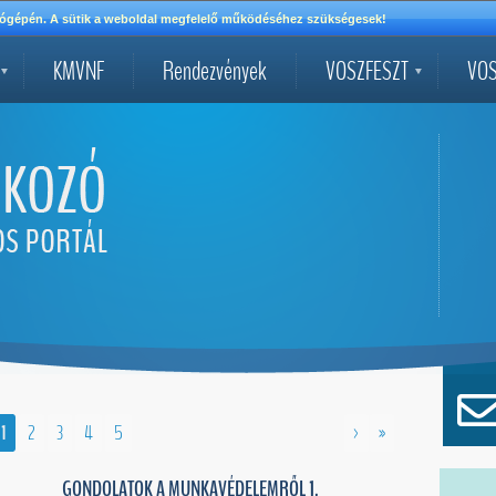
mítógépén. A sütik a weboldal megfelelő működéséhez szükségesek!
KMVNF
Rendezvények
VOSZFESZT
VOS
1
2
3
4
5
>
»
GONDOLATOK A MUNKAVÉDELEMRŐL 1.