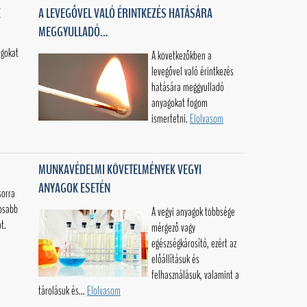
K
A LEVEGŐVEL VALÓ ÉRINTKEZÉS HATÁSÁRA
MEGGYULLADÓ...
agokat
A következőkben a
.
levegővel való érintkezés
hatására meggyulladó
anyagokat fogom
ismertetni.
Elolvasom
MUNKAVÉDELMI KÖVETELMÉNYEK VEGYI
ANYAGOK ESETÉN
sorra
tosabb
A vegyi anyagok többsége
t.
mérgező vagy
egészségkárosító, ezért az
előállításuk és
felhasználásuk, valamint a
tárolásuk és...
Elolvasom