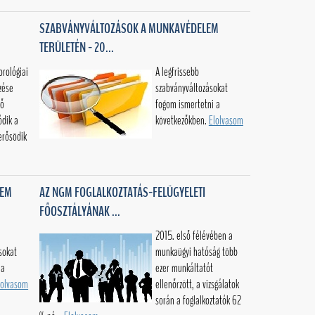
SZABVÁNYVÁLTOZÁSOK A MUNKAVÉDELEM
TERÜLETÉN - 20...
orológiai
A legfrissebb
lzése
szabványváltozásokat
ző
fogom ismertetni a
ódik a
következőkben.
Elolvasom
erősödik
LEM
AZ NGM FOGLALKOZTATÁS-FELÜGYELETI
FŐOSZTÁLYÁNAK ...
2015. első félévében a
sokat
munkaügyi hatóság több
 a
ezer munkáltatót
lolvasom
ellenőrzött, a vizsgálatok
során a foglalkoztatók 62