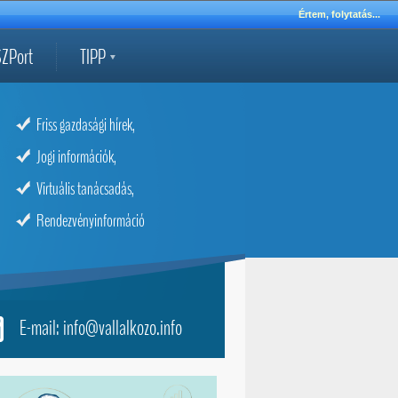
Értem, folytatás...
ZPort
TIPP
Friss gazdasági hírek,
Jogi információk,
Virtuális tanácsadás,
Rendezvényinformáció
E-mail: info@vallalkozo.info