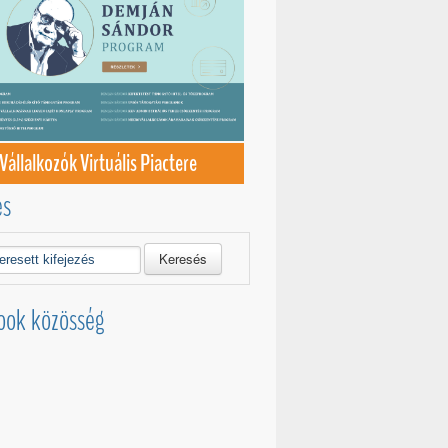
Vállalkozók Virtuális Piactere
és
Keresés
ook közösség