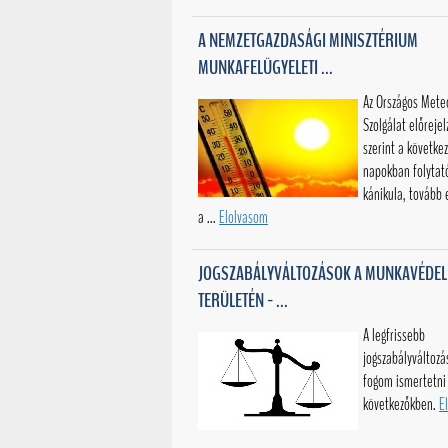
A NEMZETGAZDASÁGI MINISZTÉRIUM
MUNKAFELÜGYELETI ...
Az Országos Mete
Szolgálat előreje
szerint a követke
napokban folytat
kánikula, tovább 
a ...
Elolvasom
JOGSZABÁLYVÁLTOZÁSOK A MUNKAVÉDE
TERÜLETÉN - ...
A legfrissebb
jogszabályváltozá
fogom ismertetni
következőkben.
E