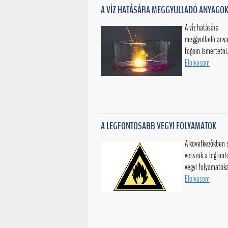
A VÍZ HATÁSÁRA MEGGYULLADÓ ANYAGO
A víz hatására
meggyulladó any
fogom ismertetni
Elolvasom
A LEGFONTOSABB VEGYI FOLYAMATOK
A következőkben 
vesszük a legfon
vegyi folyamatoka
Elolvasom