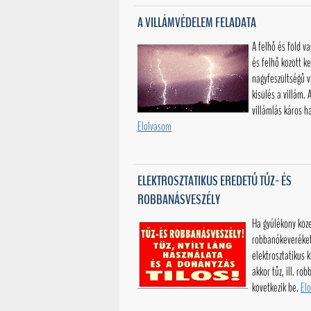
A VILLÁMVÉDELEM FELADATA
A felhő és föld va
és felhő között k
nagyfeszültségű v
kisülés a villám. 
villámlás káros ha
Elolvasom
ELEKTROSZTATIKUS EREDETŰ TŰZ- ÉS
ROBBANÁSVESZÉLY
Ha gyúlékony köz
robbanókeveréke
elektrosztatikus k
akkor tűz, ill. ro
következik be.
El