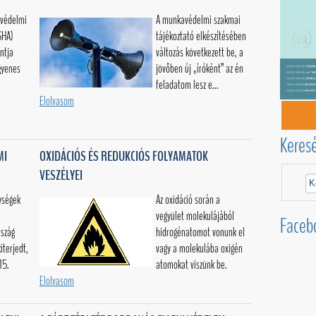
avédelmi
A munkavédelmi szakmai
SHA)
tájékoztató elkészítésében
ntja
változás következett be, a
gyenes
jövőben új „íróként” az én
feladatom lesz e...
Elolvasom
Keres
MI
OXIDÁCIÓS ÉS REDUKCIÓS FOLYAMATOK
VESZÉLYEI
ységek
Az oxidáció során a
vegyület molekulájából
Faceb
rszág
hidrogénatomot vonunk el
iterjedt,
vagy a molekulába oxigén
15.
atomokat viszünk be.
Elolvasom