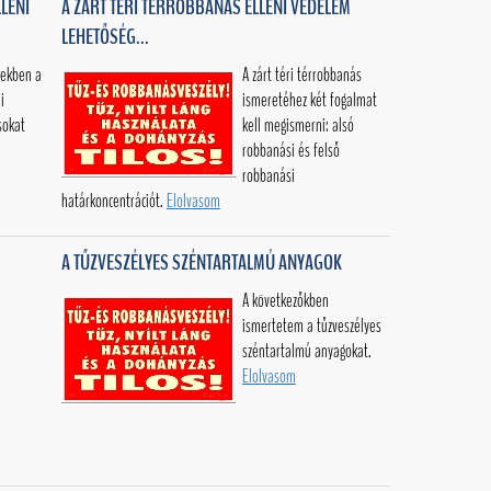
LENI
A ZÁRT TÉRI TÉRROBBANÁS ELLENI VÉDELEM
LEHETŐSÉG...
sekben a
A zárt téri térrobbanás
i
ismeretéhez két fogalmat
sokat
kell megismerni: alsó
.
robbanási és felső
robbanási
határkoncentrációt.
Elolvasom
A TŰZVESZÉLYES SZÉNTARTALMÚ ANYAGOK
A következőkben
ismertetem a tűzveszélyes
széntartalmú anyagokat.
Elolvasom