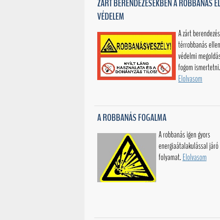
ZÁRT BERENDEZÉSEKBEN A ROBBANÁS EL
VÉDELEM
A zárt berendezé
térrobbanás ellen
védelmi megoldá
fogom ismertetni
Elolvasom
A ROBBANÁS FOGALMA
A robbanás igen gyors
energiaátalakulással járó
folyamat.
Elolvasom