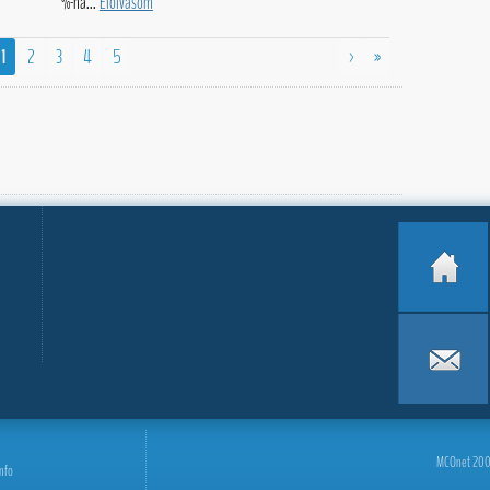
%-ná...
Elolvasom
1
2
3
4
5
>
»
MCOnet 2001-
info