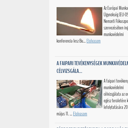
Az Európai Munk
Ügynökség (EU-O
Nemzeti Fókuszpo
szervezésében in
munkavédelmi
konferencia lesz Bu...
Elolvasom
A FAIPARI TEVÉKENYSÉGEK MUNKAVÉDEL
CÉLVIZSGÁLA...
A faipari tevéken
munkavédelmi
célvizsgálata az o
egész területére k
lefolytatására 20
május 11. ...
Elolvasom