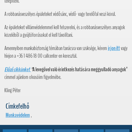
telepíteni.
A robbanásveszélyes épületeket védősánc, védő- vagy terelőfal veszi körül.
Az épületeket villámvédelemmel kell felszerelni, és a robbanásveszélyes anyagok
közeléből a gyújtóforrásokat el kell távolítani.
Amennyiben munkabiztonság témában tanácsra van szüksége, kérem
írjon itt
vagy
hívjon a +36 1 486 18 00 callcenter-en keresztül.
Előző cikkünket
"
A levegővel való érintkezés hatására meggyulladó anyagok
”
címmel ajánlom olvasóim figyelmébe.
Kling Péter
Címkefelhő
Munkavédelem
,