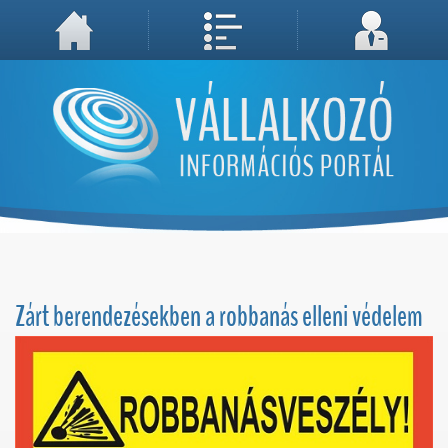
A weboldal használatával Ön elfogadja, hogy Cookie-kat (sütiket) tároljunk számítógépén. A sütik a weboldal megfelelő működéséhez
Megértettem, folytatás...
szükségesek!
Zárt berendezésekben a robbanás elleni védelem