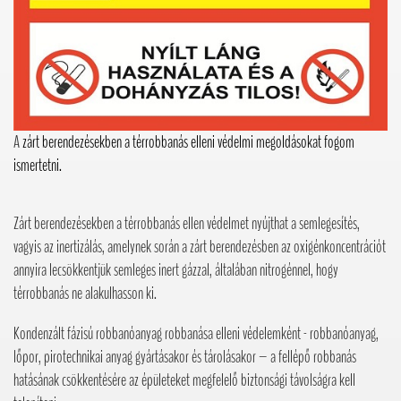
A
zárt berendezésekben a térrobbanás elleni védelmi megoldásokat fogom
ismertetni.
Zárt berendezésekben a térrobbanás ellen védelmet nyújthat a semlegesítés,
vagyis az inertizálás, amelynek során a zárt berendezésben az oxigénkoncentrációt
annyira lecsökkentjük semleges inert gázzal, általában nitrogénnel, hogy
térrobbanás ne alakulhasson ki.
Kondenzált fázisú robbanóanyag robbanása elleni védelemként - robbanóanyag,
lőpor, pirotechnikai anyag gyártásakor és tárolásakor – a fellépő robbanás
hatásának csökkentésére az épületeket megfelelő biztonsági távolságra kell