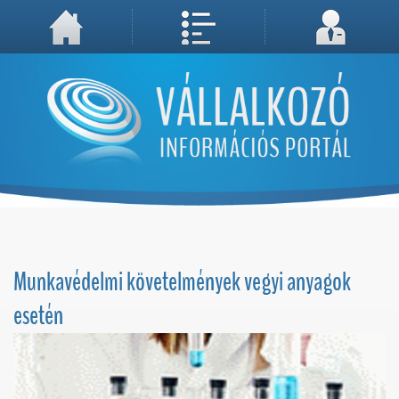
A weboldal használatával Ön elfogadja, hogy Cookie-kat (sütiket) tároljunk számítógépén. A sütik a weboldal megfelelő működéséhez
Megértettem, folytatás...
szükségesek!
Munkavédelmi követelmények vegyi anyagok
esetén