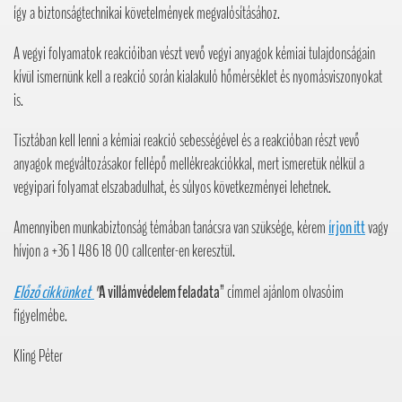
így a biztonságtechnikai követelmények megvalósításához.
A vegyi folyamatok reakcióiban vészt vevő vegyi anyagok kémiai tulajdonságain
kívül ismernünk kell a reakció során kialakuló hőmérséklet és nyomásviszonyokat
is.
Tisztában kell lenni a kémiai reakció sebességével és a reakcióban részt vevő
anyagok megváltozásakor fellépő mellékreakciókkal, mert ismeretük nélkül a
vegyipari folyamat elszabadulhat, és súlyos következményei lehetnek.
Amennyiben munkabiztonság témában tanácsra van szüksége, kérem
írjon itt
vagy
hívjon a +36 1 486 18 00 callcenter-en keresztül.
Előző cikkünket
"
A villámvédelem feladata
” címmel ajánlom olvasóim
figyelmébe.
Kling Péter