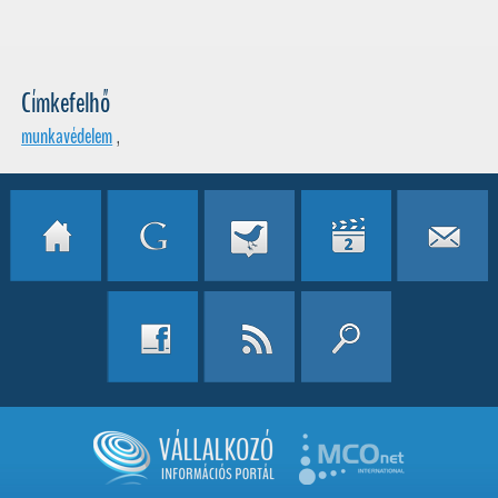
Címkefelhő
munkavédelem
,