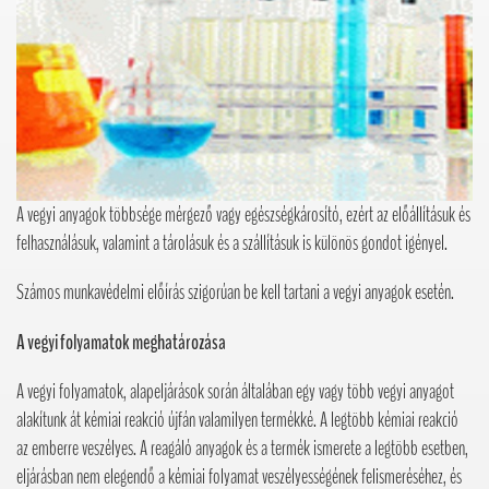
A vegyi anyagok többsége mérgező vagy egészségkárosító, ezért az előállításuk és
felhasználásuk, valamint a tárolásuk és a szállításuk is különös gondot igényel.
Számos munkavédelmi előírás szigorúan be kell tartani a vegyi anyagok esetén.
A vegyi folyamatok meghatározása
A vegyi folyamatok, alapeljárások során általában egy vagy több vegyi anyagot
alakítunk át kémiai reakció újfán valamilyen termékké. A legtöbb kémiai reakció
az emberre veszélyes. A reagáló anyagok és a termék ismerete a legtöbb esetben,
eljárásban nem elegendő a kémiai folyamat veszélyességének felismeréséhez, és