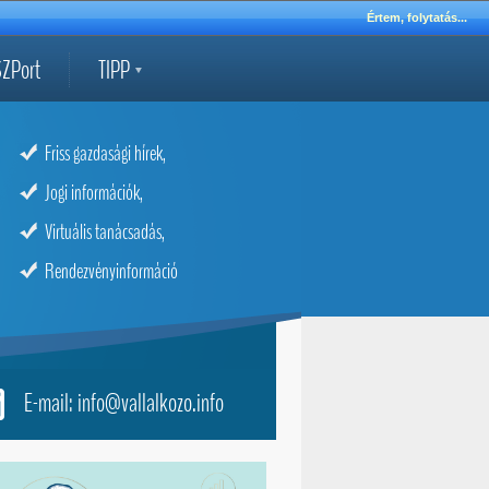
Értem, folytatás...
ZPort
TIPP
Friss gazdasági hírek,
Jogi információk,
Virtuális tanácsadás,
Rendezvényinformáció
E-mail: info@vallalkozo.info