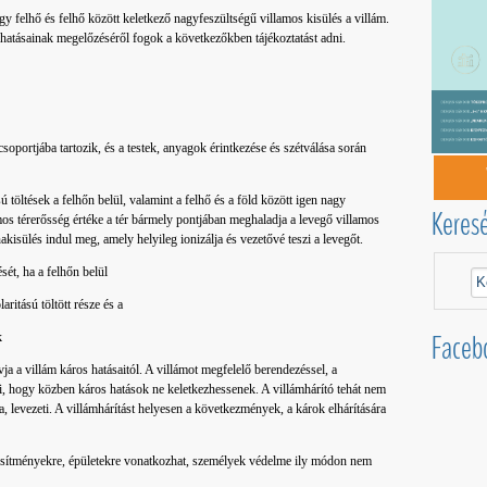
gy felhő és felhő között keletkező nagyfeszültségű villamos kisülés a villám.
 hatásainak megelőzéséről fogok a következőkben tájékoztatást adni.
csoportjába tartozik, és a testek, anyagok érintkezése és szétválása során
 töltések a felhőn belül, valamint a felhő és a föld között igen nagy
Keres
amos térerősség értéke a tér bármely pontjában meghaladja a levegő villamos
akisülés indul meg, amely helyileg ionizálja és vezetővé teszi a levegőt.
sét, ha a felhőn belül
aritású töltött része és a
Faceb
k
a a villám káros hatásaitól. A villámot megfelelő berendezéssel, a
tni, hogy közben káros hatások ne keletkezhessenek. A villámhárító tehát nem
a, levezeti. A villámhárítást helyesen a következmények, a károk elhárítására
esítményekre, épületekre vonatkozhat, személyek védelme ily módon nem