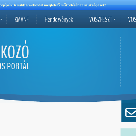
mítógépén. A sütik a weboldal megfelelő működéséhez szükségesek!
KMVNF
Rendezvények
VOSZFESZT
VOS