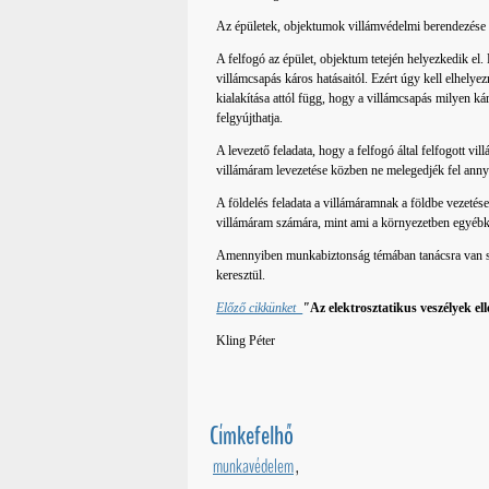
Az épületek, objektumok villámvédelmi berendezése háro
A felfogó az épület, objektum tetején helyezkedik el
villámcsapás káros hatásaitól. Ezért úgy kell elhelyez
kialakítása attól függ, hogy a villámcsapás milyen kár
felgyújthatja.
A levezető feladata, hogy a felfogó által felfogott v
villámáram levezetése közben ne melegedjék fel annyi
A földelés feladata a villámáramnak a földbe vezetése. E
villámáram számára, mint ami a környezetben egyéb
Amennyiben munkabiztonság témában tanácsra van 
keresztül.
Előző cikkünket
"
Az elektrosztatikus veszélyek el
Kling Péter
Címkefelhő
munkavédelem
,