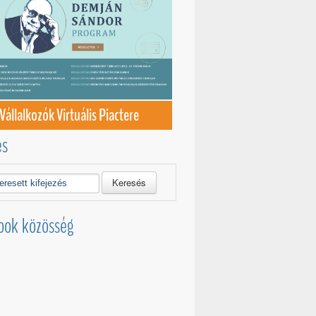
Vállalkozók Virtuális Piactere
és
Keresés
ook közösség