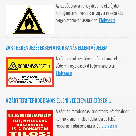
Az oxidáció során a vegyület molekulájából
hidrogénatomot vonunk el vagy a molekulába
oxigén atomokat viszünk be.
Elolvasom
ZÁRT BERENDEZÉSEKBEN A ROBBANÁS ELLENI VÉDELEM
A zárt berendezésekben a térrobbanás elleni
védelmi megoldásokat fogom ismertetni.
Elolvasom
A ZÁRT TÉRI TÉRROBBANÁS ELLENI VÉDELEM LEHETŐSÉG...
A zárt téri térrobbanás ismeretéhez két fogalmat
kell megismerni: alsó robbanási és felső
robbanási határkoncentrációt.
Elolvasom