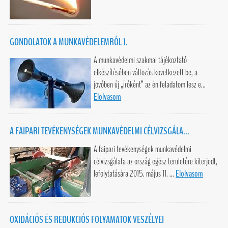
GONDOLATOK A MUNKAVÉDELEMRŐL 1.
A munkavédelmi szakmai tájékoztató
elkészítésében változás következett be, a
jövőben új „íróként” az én feladatom lesz e...
Elolvasom
A FAIPARI TEVÉKENYSÉGEK MUNKAVÉDELMI CÉLVIZSGÁLA...
A faipari tevékenységek munkavédelmi
célvizsgálata az ország egész területére kiterjedt,
lefolytatására 2015. május 11. ...
Elolvasom
OXIDÁCIÓS ÉS REDUKCIÓS FOLYAMATOK VESZÉLYEI