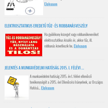
Elolvasom
ELEKTROSZTATIKUS EREDETŰ TŰZ- ÉS ROBBANÁSVESZÉLY
Ha gyúlékony közeget vagy robbanókeveréket
elektrosztatikus kisülés ér, akkor tűz, ill.
robbanás következik be.
Elolvasom
JELENTÉS A MUNKAVÉDELMI HATÓSÁG 2015. I. FÉLÉVI ...
A munkavédelmi hatóság 2015. év I. félévi ellenőrző
tevékenységét a 2015. évi Ellenőrzési Irányelvek, az Országos
Hatósá...
Elolvasom