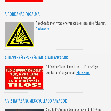
A ROBBANÁS FOGALMA
A robbanás igen gyors energiaátalakulással járó folyamat.
Elolvasom
A TŰZVESZÉLYES SZÉNTARTALMÚ ANYAGOK
A következőkben ismertetem a tűzveszélyes
széntartalmú anyagokat.
Elolvasom
A VÍZ HATÁSÁRA MEGGYULLADÓ ANYAGOK
A víz hatására meggyulladó anyagokat fogom