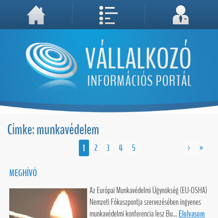
A weboldal használatával Ön elfogadja, hogy Cookie-kat (sütiket) tároljunk számítógépén. A sütik a weboldal megfelelő működéséhez
Megértettem, folytatás...
szükségesek!
Címke: munkavédelem
1
2
3
4
5
>
»
MEGHÍVÓ
Az Európai Munkavédelmi Ügynökség (EU-OSHA)
Nemzeti Fókuszpontja szervezésében ingyenes
munkavédelmi konferencia lesz Bu...
Elolvasom