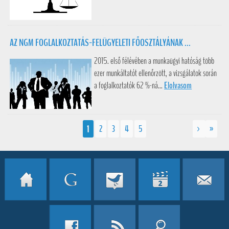
AZ NGM FOGLALKOZTATÁS-FELÜGYELETI FŐOSZTÁLYÁNAK ...
2015. első félévében a munkaügyi hatóság több
ezer munkáltatót ellenőrzött, a vizsgálatok során
a foglalkoztatók 62 %-ná...
Elolvasom
1
2
3
4
5
>
»