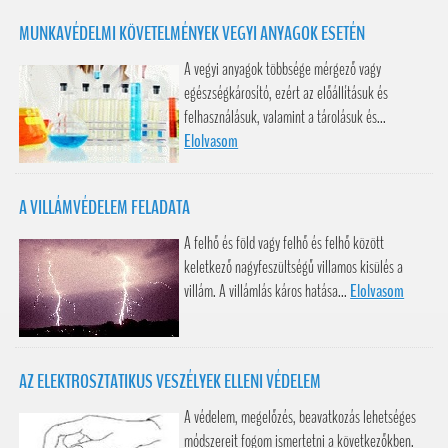
MUNKAVÉDELMI KÖVETELMÉNYEK VEGYI ANYAGOK ESETÉN
A vegyi anyagok többsége mérgező vagy
egészségkárosító, ezért az előállításuk és
felhasználásuk, valamint a tárolásuk és...
Elolvasom
A VILLÁMVÉDELEM FELADATA
A felhő és föld vagy felhő és felhő között
keletkező nagyfeszültségű villamos kisülés a
villám. A villámlás káros hatása...
Elolvasom
AZ ELEKTROSZTATIKUS VESZÉLYEK ELLENI VÉDELEM
A védelem, megelőzés, beavatkozás lehetséges
módszereit fogom ismertetni a következőkben.