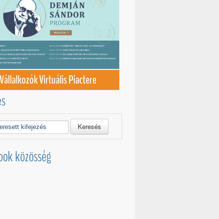
Vállalkozók Virtuális Piactere
és
Keresés
ook közösség