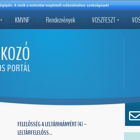
mítógépén. A sütik a weboldal megfelelő működéséhez szükségesek!
KMVNF
Rendezvények
VOSZFESZT
VOS
FELELŐSSÉG A LELTÁRHIÁNYÉRT (4) –
LELTÁRFELELŐSS...