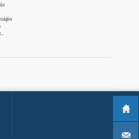
tési
kességére
a
...