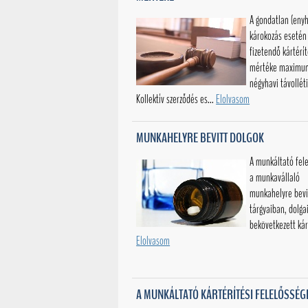
A gondatlan (eny
károkozás esetén
fizetendő kártérí
mértéke maximu
négyhavi távolléti
Kollektív szerződés es...
Elolvasom
MUNKAHELYRE BEVITT DOLGOK
A munkáltató fel
a munkavállaló
munkahelyre bevi
tárgyaiban, dolga
bekövetkezett kár
Elolvasom
A MUNKÁLTATÓ KÁRTÉRÍTÉSI FELELŐSSÉGE 