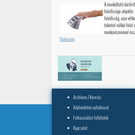
A munkáltató kártérí
felelőssége objektív
felelősség, azaz vét
tekintet nélkül felel 
munkaviszonnyal össz
Elolvasom
Archívum / Keresés
Adatvédelmi nyilatkozat
Felhasználási feltételek
Kapcsolat