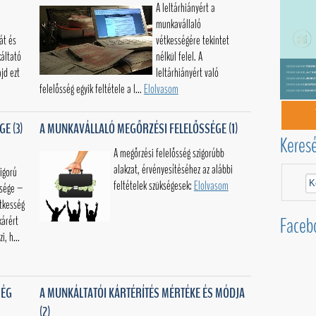
A leltárhiányért a
munkavállaló
át és
vétkességére tekintet
káltató
nélkül felel. A
jd ezt
leltárhiányért való
felelősség egyik feltétele a l...
Elolvasom
E (3)
A MUNKAVÁLLALÓ MEGŐRZÉSI FELELŐSSÉGE (1)
Keres
A megőrzési felelősség szigorúbb
alakzat, érvényesítéséhez az alábbi
igorú
feltételek szükségesek:
Elolvasom
ssége –
tkesség
Faceb
kárért
i, h...
SÉG
A MUNKÁLTATÓI KÁRTÉRÍTÉS MÉRTÉKE ÉS MÓDJA
(2)