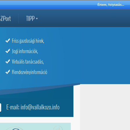
Értem, folytatás...
ZPort
TIPP
Friss gazdasági hírek,
Jogi információk,
Virtuális tanácsadás,
Rendezvényinformáció
E-mail: info@vallalkozo.info