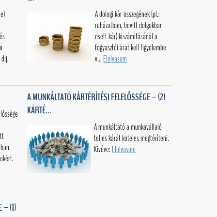
he)
A dologi kár összegének (pl.:
ruházatban, bevitt dolgokban
tés
esett kár) kiszámításánál a
m
fogyasztói árat kell figyelembe
 díj.
v...
Elolvasom
A MUNKÁLTATÓ KÁRTÉRÍTÉSI FELELŐSSÉGE – (2)
KÁRTÉ...
előssége
A munkáltató a munkavállaló
tt
teljes kárát köteles megtéríteni.
iban
Kivéve:
Elolvasom
okért.
– (1)