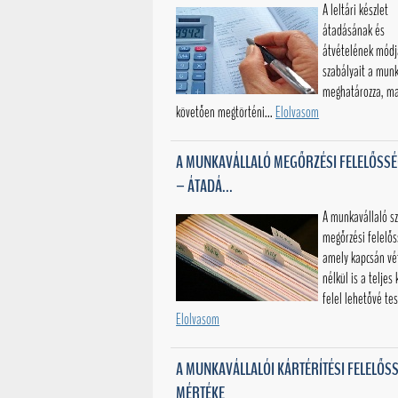
A leltári készlet
átadásának és
átvételének módj
szabályait a mun
meghatározza, ma
követően megtörténi...
Elolvasom
A MUNKAVÁLLALÓ MEGŐRZÉSI FELELŐSSÉG
– ÁTADÁ...
A munkavállaló sz
megőrzési felelő
amely kapcsán vé
nélkül is a teljes 
felel lehetővé tesz
Elolvasom
A MUNKAVÁLLALÓI KÁRTÉRÍTÉSI FELELŐS
MÉRTÉKE