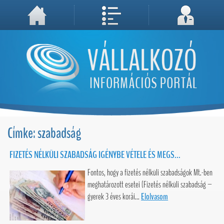
A weboldal használatával Ön elfogadja, hogy Cookie-kat (sütiket) tároljunk számítógépén. A sütik a weboldal megfelelő működéséhez
Megértettem, folytatás...
szükségesek!
Címke: szabadság
FIZETÉS NÉLKÜLI SZABADSÁG IGÉNYBE VÉTELE ÉS MEGS...
Fontos, hogy a fizetés nélküli szabadságok Mt.-ben
meghatározott esetei (Fizetés nélküli szabadság –
gyerek 3 éves korái...
Elolvasom