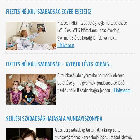
FIZETÉS NÉLKÜLI SZABADSÁG EGYÉB ESETEI (2)
Fizetés nélküli szabadság legismertebb esete
GYED és GYES időtartama, azaz óvodáig,
gyermek 3 éves koráig jár, de vannak...
Elolvasom
FIZETÉS NÉLKÜLI SZABADSÁG – GYEREK 3 ÉVES KORÁIG...
A munkavállaló gyermeke harmadik életéve
betöltéséig – a gyermek gondozása céljából –
fizetés nélküli szabadságra jogosu...
Elolvasom
SZÜLÉSI SZABADSÁG HATÁSAI A MUNKAVISZONYRA
A szülési szabadság tartamát, a kifejezetten
munkavégzéshez kapcsolódó jogosultságot kivéve,