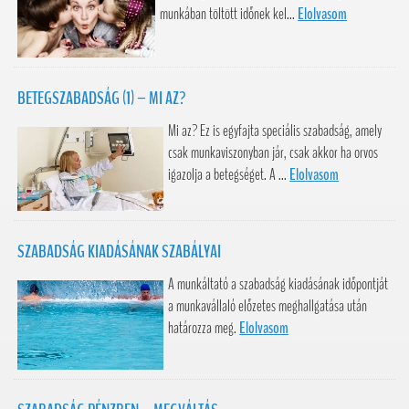
munkában töltött időnek kel...
Elolvasom
BETEGSZABADSÁG (1) – MI AZ?
Mi az? Ez is egyfajta speciális szabadság, amely
csak munkaviszonyban jár, csak akkor ha orvos
igazolja a betegséget. A ...
Elolvasom
SZABADSÁG KIADÁSÁNAK SZABÁLYAI
A munkáltató a szabadság kiadásának időpontját
a munkavállaló előzetes meghallgatása után
határozza meg.
Elolvasom