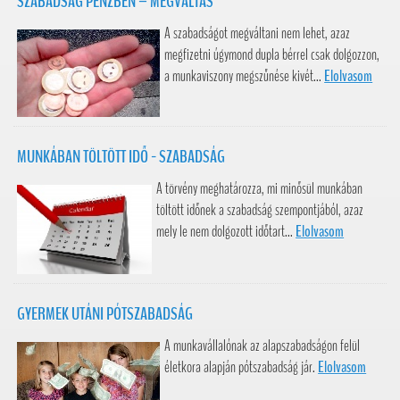
SZABADSÁG PÉNZBEN – MEGVÁLTÁS
A szabadságot megváltani nem lehet, azaz
megfizetni úgymond dupla bérrel csak dolgozzon,
a munkaviszony megszűnése kivét...
Elolvasom
MUNKÁBAN TÖLTÖTT IDŐ - SZABADSÁG
A törvény meghatározza, mi minősül munkában
töltött időnek a szabadság szempontjából, azaz
mely le nem dolgozott időtart...
Elolvasom
GYERMEK UTÁNI PÓTSZABADSÁG
A munkavállalónak az alapszabadságon felül
életkora alapján pótszabadság jár.
Elolvasom