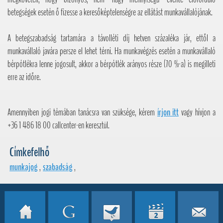
betegségek esetén ő fizesse a keresőképtelenségre az ellátást munkavállalójának.
A betegszabadság tartamára a távolléti díj hetven százaléka jár, ettől a
munkavállaló javára persze el lehet térni. Ha munkavégzés esetén a munkavállaló
bérpótlékra lenne jogosult, akkor a bérpótlék arányos része (70 %-a) is megilleti
erre az időre.
Amennyiben jogi témában tanácsra van szüksége, kérem
írjon itt
vagy hívjon a
+36 1 486 18 00 callcenter-en keresztül.
Címkefelhő
munkajog
,
szabadság
,