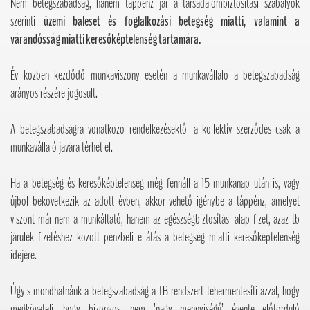
Nem betegszabadság, hanem táppénz jár a társadalombiztosítási szabályok
szerinti
üzemi baleset és foglalkozási betegség miatti, valamint a
várandósság miatti keresőképtelenség tartamára.
Év közben kezdődő munkaviszony esetén a munkavállaló a betegszabadság
arányos részére jogosult.
A betegszabadságra vonatkozó rendelkezésektől a kollektív szerződés csak a
munkavállaló javára térhet el.
Ha a betegség és keresőképtelenség még fennáll a 15 munkanap után is, vagy
újból bekövetkezik az adott évben, akkor vehető igénybe a táppénz, amelyet
viszont már nem a munkáltató, hanem az egészségbiztosítási alap fizet, azaz tb
járulék fizetéshez között pénzbeli ellátás a betegség miatti keresőképtelenség
idejére.
Úgyis mondhatnánk a betegszabadság a TB rendszert tehermentesíti azzal, hogy
megköveteli, hogy bizonyos, nem ’nagy mennyiségű’ évente előforduló