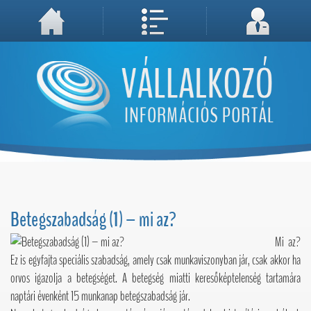
A weboldal használatával Ön elfogadja, hogy Cookie-kat (sütiket) tároljunk számítógépén. A sütik a weboldal megfelelő működéséhez
Megértettem, folytatás...
szükségesek!
Betegszabadság (1) – mi az?
Mi az?
Ez is egyfajta speciális szabadság, amely csak munkaviszonyban jár, csak akkor ha
orvos igazolja a betegséget. A betegség miatti keresőképtelenség tartamára
naptári évenként 15 munkanap betegszabadság jár.