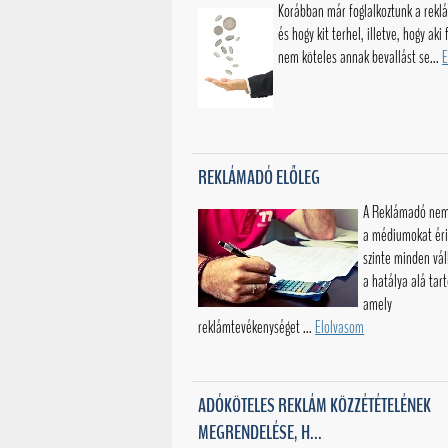
Korábban már foglalkoztunk a rekl
és hogy kit terhel, illetve, hogy aki 
nem köteles annak bevallást se...
E
REKLÁMADÓ ELŐLEG
A Reklámadó nem
a médiumokat éri
szinte minden vál
a hatálya alá tart
amely
reklámtevékenységet ...
Elolvasom
ADÓKÖTELES REKLÁM KÖZZÉTÉTELÉNEK
MEGRENDELÉSE, H...