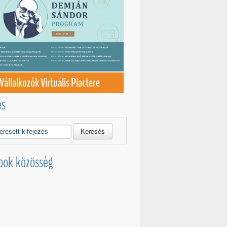
Vállalkozók Virtuális Piactere
és
Keresés
ook közösség