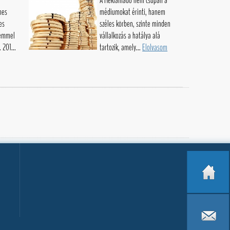
A Reklámadó nem csupán a
mes
médiumokat érinti, hanem
es
széles körben, szinte minden
lemmel
vállalkozás a hatálya alá
 201...
tartozik, amely...
Elolvasom