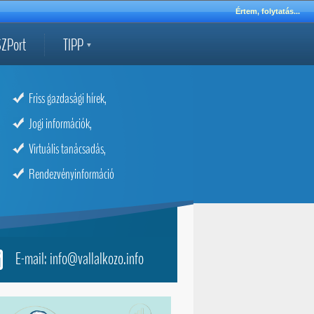
Értem, folytatás...
ZPort
TIPP
Friss gazdasági hírek,
Jogi információk,
Virtuális tanácsadás,
Rendezvényinformáció
E-mail: info@vallalkozo.info