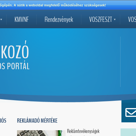
mítógépén. A sütik a weboldal megfelelő működéséhez szükségesek!
KMVNF
Rendezvények
VOSZFESZT
VOS
IÓS
REKLÁMADÓ MÉRTÉKE
Reklámtevékenységek