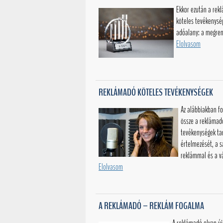
Ekkor ezután a rek
köteles tevékenysé
adóalany: a megren
Elolvasom
REKLÁMADÓ KÖTELES TEVÉKENYSÉGEK
Az alábbiakban fo
össze a reklámad
tevékenységek ta
értelmezését, a s
reklámmal és a vá
Elolvasom
A REKLÁMADÓ – REKLÁM FOGALMA