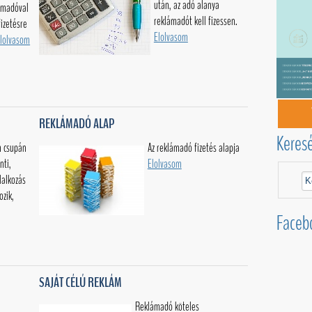
után, az adó alanya
ámadóval
reklámadót kell fizessen.
fizetésre
Elolvasom
lolvasom
REKLÁMADÓ ALAP
Keres
 csupán
Az reklámadó fizetés alapja
nti,
Elolvasom
lalkozás
ozik,
Faceb
SAJÁT CÉLÚ REKLÁM
Reklámadó köteles