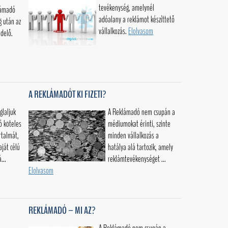
tevékenység, amelynél
lámadó
adóalany a reklámot készíttető
g után az
vállalkozás.
Elolvasom
delő.
A REKLÁMADÓT KI FIZETI?
glaljuk
A Reklámadó nem csupán a
ó köteles
médiumokat érinti, szinte
rtalmát,
minden vállalkozás a
aját célú
hatálya alá tartozik, amely
...
reklámtevékenységet ...
Elolvasom
REKLÁMADÓ – MI AZ?