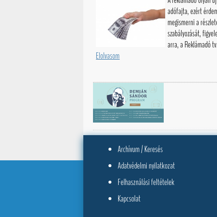
A reklámadó olyan új
adófajta, ezért érde
megismerni a részlet
szabályozását, figye
arra, a Reklámadó tv.
Elolvasom
Archívum / Keresés
Adatvédelmi nyilatkozat
Felhasználási feltételek
Kapcsolat