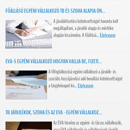
FŐÁLLÁSÚ EGYÉNI VÁLLALKOZÓ TB ÉS SZOHA ALAPJA ÖN...
A járulékfizetési kötelezettséget havonta kell
megállapítani, a járulék alapja és mértéke
alapján kiszámolva. A főállású...
Elolvasom
EVA-S EGYÉNI VÁLLALKOZÓ HOGYAN VALLJA BE, FIZETI...
A főfoglalkozású egyéni vállalkozó a járulék- és
szociális hozzájárulási adó bevallási kötelezettséget
a tárgyhónapot kö...
Elolvasom
TB JÁRULÉKOK, SZOHA ÉS AZ EVA - EGYÉNI VÁLLALKOZ...
Az EVA-törvény az egyéni- és társas vállalkozók,
azaz EVA vállalkozók és vállalkozások járulék,