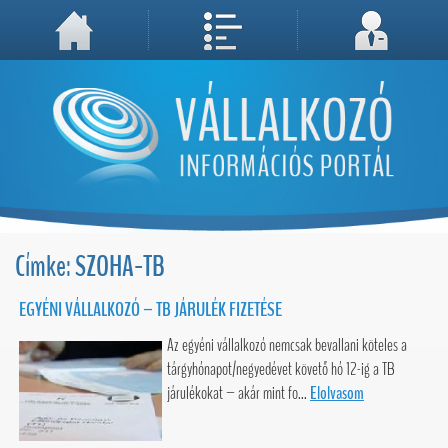
A weboldal használatával Ön elfogadja, hogy Cookie-kat (sütiket) tároljunk számítógépén. A sütik a weboldal megfelelő működéséhez
Megértettem, folytatás...
szükségesek!
Címke: SZOHA-TB
EGYÉNI VÁLLALKOZÓ – TB JÁRULÉK FIZETÉSE
Az egyéni vállalkozó nemcsak bevallani köteles a
tárgyhónapot/negyedévet követő hó 12-ig a TB
járulékokat – akár mint fo...
Elolvasom