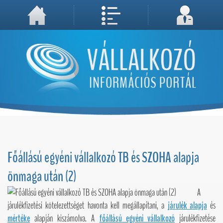
A weboldal használatával Ön elfogadja, hogy Cookie-kat (sütiket) tároljunk számítógépén. A sütik a weboldal megfelelő működéséhez
Megértettem, folytatás...
szükségesek!
Főállású egyéni vállalkozó TB és SZOHA alapja
önmaga után (2)
A
járulékfizetési kötelezettséget havonta kell megállapítani, a
járulék alapja
és
mértéke
alapján kiszámolva. A
főállású egyéni vállalkozó
járulékfizetése