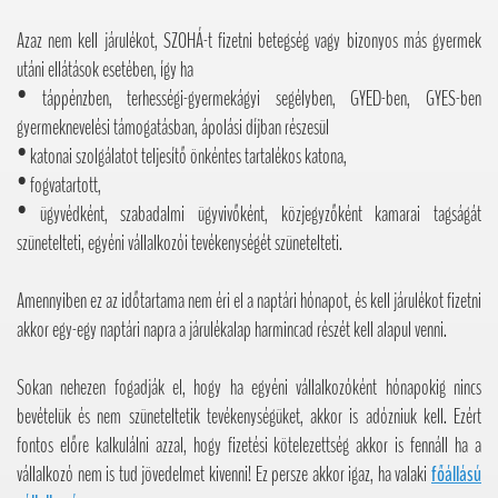
Azaz nem kell járulékot, SZOHÁ-t fizetni betegség vagy bizonyos más gyermek
utáni ellátások esetében, így ha
• táppénzben, terhességi-gyermekágyi segélyben, GYED-ben, GYES-ben
gyermeknevelési támogatásban, ápolási díjban részesül
• katonai szolgálatot teljesítő önkéntes tartalékos katona,
• fogvatartott,
• ügyvédként, szabadalmi ügyvivőként, közjegyzőként kamarai tagságát
szünetelteti, egyéni vállalkozói tevékenységét szünetelteti.
Amennyiben ez az időtartama nem éri el a naptári hónapot, és kell járulékot fizetni
akkor egy-egy naptári napra a járulékalap harmincad részét kell alapul venni.
Sokan nehezen fogadják el, hogy ha egyéni vállalkozóként hónapokig nincs
bevételük és nem szüneteltetik tevékenységüket, akkor is adózniuk kell. Ezért
fontos előre kalkulálni azzal, hogy fizetési kötelezettség akkor is fennáll ha a
vállalkozó nem is tud jövedelmet kivenni! Ez persze akkor igaz, ha valaki
főállású