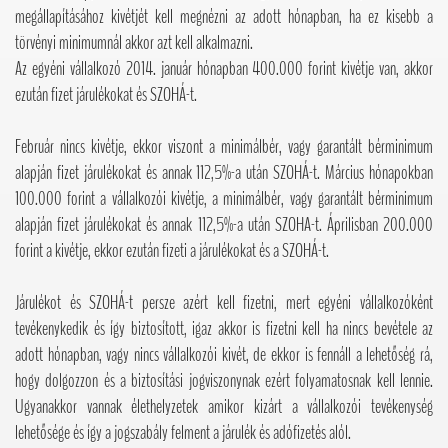
megállapításához kivétjét kell megnézni az adott hónapban, ha ez kisebb a
törvényi minimumnál akkor azt kell alkalmazni.
Az egyéni vállalkozó 2014. január hónapban 400.000 forint kivétje van, akkor
ezután fizet járulékokat és SZOHÁ-t.
Február nincs kivétje, ekkor viszont a minimálbér, vagy garantált bérminimum
alapján fizet járulékokat és annak 112,5%-a után SZOHÁ-t. Március hónapokban
100.000 forint a vállalkozói kivétje, a minimálbér, vagy garantált bérminimum
alapján fizet járulékokat és annak 112,5%-a után SZOHA-t. Áprilisban 200.000
forint a kivétje, ekkor ezután fizeti a járulékokat és a SZOHÁ-t.
Járulékot és SZOHÁ-t persze azért kell fizetni, mert egyéni vállalkozóként
tevékenykedik és így biztosított, igaz akkor is fizetni kell ha nincs bevétele az
adott hónapban, vagy nincs vállalkozói kivét, de ekkor is fennáll a lehetőség rá,
hogy dolgozzon és a biztosítási jogviszonynak ezért folyamatosnak kell lennie.
Ugyanakkor vannak élethelyzetek amikor kizárt a vállalkozói tevékenység
lehetősége és így a jogszabály felment a járulék és adófizetés alól.