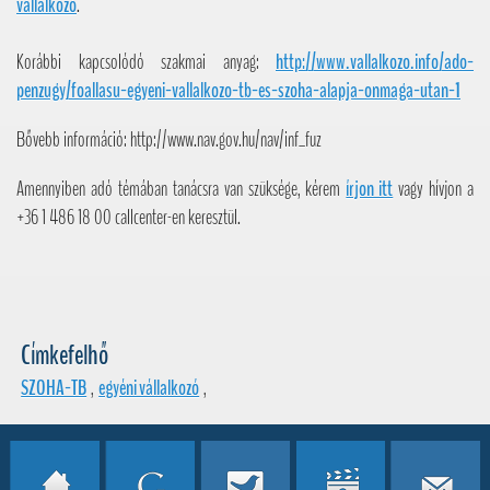
vállalkozó
.
Korábbi kapcsolódó szakmai anyag:
http://www.vallalkozo.info/ado-
penzugy/foallasu-egyeni-vallalkozo-tb-es-szoha-alapja-onmaga-utan-1
Bővebb információ: http://www.nav.gov.hu/nav/inf_fuz
Amennyiben adó témában tanácsra van szüksége, kérem
írjon itt
vagy hívjon a
+36 1 486 18 00 callcenter-en keresztül.
Címkefelhő
SZOHA-TB
,
egyéni vállalkozó
,