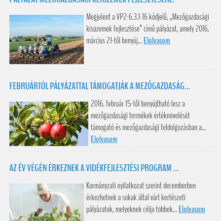
Megjelent a VP2-6.3.1-16 kódjelű, „Mezőgazdasági
kisüzemek fejlesztése” című pályázat, amely 2016.
március 21-től benyúj...
Elolvasom
FEBRUÁRTÓL PÁLYÁZATTAL TÁMOGATJÁK A MEZŐGAZDASÁG...
2016. február 15-től benyújtható lesz a
mezőgazdasági termékek értéknövelését
támogató és mezőgazdasági feldolgozásban a...
Elolvasom
AZ ÉV VÉGÉN ÉRKEZNEK A VIDÉKFEJLESZTÉSI PROGRAM ...
Kormányzati nyilatkozat szerint decemberben
érkezhetnek a sokak által várt kertészeti
pályázatok, melyeknek célja többek...
Elolvasom