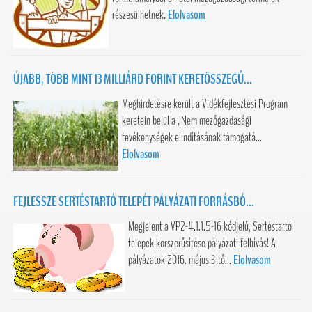
részesülhetnek.
Elolvasom
ÚJABB, TÖBB MINT 13 MILLIÁRD FORINT KERETÖSSZEGŰ...
Meghirdetésre került a Vidékfejlesztési Program
keretein belül a „Nem mezőgazdasági
tevékenységek elindításának támogatá...
Elolvasom
FEJLESSZE SERTÉSTARTÓ TELEPÉT PÁLYÁZATI FORRÁSBÓ...
Megjelent a VP2-4.1.1.5-16 kódjelű, Sertéstartó
telepek korszerűsítése pályázati felhívás! A
pályázatok 2016. május 3-tő...
Elolvasom