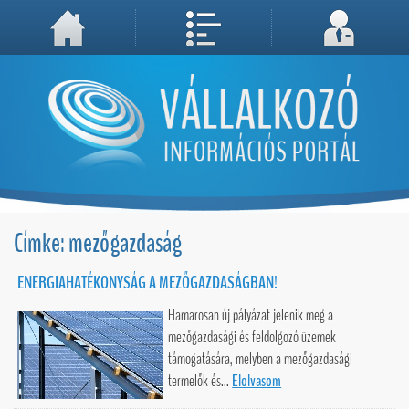
A weboldal használatával Ön elfogadja, hogy Cookie-kat (sütiket) tároljunk számítógépén. A sütik a weboldal megfelelő működéséhez
Megértettem, folytatás...
szükségesek!
Címke: mezőgazdaság
ENERGIAHATÉKONYSÁG A MEZŐGAZDASÁGBAN!
Hamarosan új pályázat jelenik meg a
mezőgazdasági és feldolgozó üzemek
támogatására, melyben a mezőgazdasági
termelők és...
Elolvasom