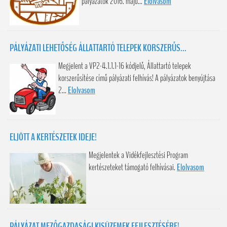
pályázatok 2016. máju...
Elolvasom
PÁLYÁZATI LEHETŐSÉG ÁLLATTARTÓ TELEPEK KORSZERŰS...
Megjelent a VP2-4.1.1.1-16 kódjelű, Állattartó telepek
korszerűsítése című pályázati felhívás! A pályázatok benyújtása
2...
Elolvasom
ELJÖTT A KERTÉSZETEK IDEJE!
Megjelentek a Vidékfejlesztési Program
kertészeteket támogató felhívásai.
Elolvasom
PÁLYÁZAT MEZŐGAZDASÁGI KISÜZEMEK FEJLESZTÉSÉRE!