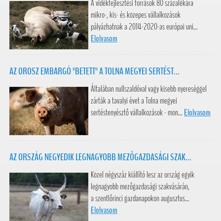
A vidékfejlesztési források 80 százalékára
mikro-, kis- és közepes vállalkozások
pályázhatnak a 2014-2020-as európai uni...
Elolvasom
AZ OROSZ EMBARGÓ "BETETT" A TOLNA MEGYEI SERTÉST...
Általában nullszaldóval vagy kisebb nyereséggel
zárták a tavalyi évet a Tolna megyei
sertéstenyésztő vállalkozások - mon...
Elolvasom
AZ ORSZÁG NEGYEDIK LEGNAGYOBB MEZŐGAZDASÁGI SZAK...
Közel négyszáz kiállító lesz az ország egyik
legnagyobb mezőgazdasági szakvásárán,
a szentlőrinci gazdanapokon augusztus...
Elolvasom