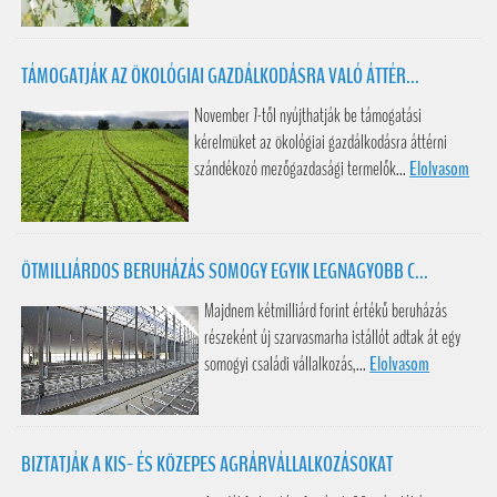
TÁMOGATJÁK AZ ÖKOLÓGIAI GAZDÁLKODÁSRA VALÓ ÁTTÉR...
November 7-től nyújthatják be támogatási
kérelmüket az ökológiai gazdálkodásra áttérni
szándékozó mezőgazdasági termelők...
Elolvasom
ÖTMILLIÁRDOS BERUHÁZÁS SOMOGY EGYIK LEGNAGYOBB C...
Majdnem kétmilliárd forint értékű beruházás
részeként új szarvasmarha istállót adtak át egy
somogyi családi vállalkozás,...
Elolvasom
BIZTATJÁK A KIS- ÉS KÖZEPES AGRÁRVÁLLALKOZÁSOKAT