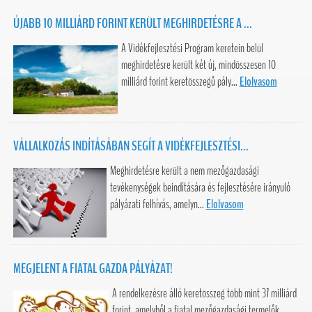
ÚJABB 10 MILLIÁRD FORINT KERÜLT MEGHIRDETÉSRE A ...
A Vidékfejlesztési Program keretein belül
meghirdetésre került két új, mindösszesen 10
milliárd forint keretösszegű pály...
Elolvasom
VÁLLALKOZÁS INDÍTÁSÁBAN SEGÍT A VIDÉKFEJLESZTÉSI...
Meghirdetésre került a nem mezőgazdasági
tevékenységek beindítására és fejlesztésére irányuló
pályázati felhívás, amelyn...
Elolvasom
MEGJELENT A FIATAL GAZDA PÁLYÁZAT!
A rendelkezésre álló keretösszeg több mint 37 milliárd
forint, amelyből a fiatal mezőgazdasági termelők