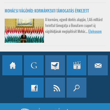
MOHÁCSI VÁGÓHÍD: KORMÁNYZATI TÁMOGATÁS ÉRKEZETT
A kormány, egyedi döntés alapján, 1,46 milliárd
forinttal támogatja a Bonafarm csoport új
vágóhídjának megépítését Mohác...
Elolvasom