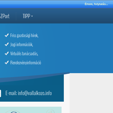
Értem, folytatás...
ZPort
TIPP
Friss gazdasági hírek,
Jogi információk,
Virtuális tanácsadás,
Rendezvényinformáció
E-mail: info@vallalkozo.info