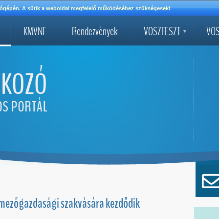
mítógépén. A sütik a weboldal megfelelő működéséhez szükségesek!
KMVNF
Rendezvények
VOSZFESZT
VOS
 mezőgazdasági szakvására kezdődik