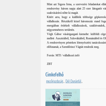
Mint azt Sigora Irma, a szervezési feladatokat el
rendezvény három napja alatt 25 ezer látogatót 
szakvásárává nőtte ki magát.
Kitért arra, hogy a kiállítók többsége gépkeresk
vállalkozás. Részükről közel háromszáz stand foga
energiában érdekelt vállalkozások, szakhivatal
négyzetméteres területén.
Végh Gábor vásárigazgató kiemelte: külföldi cégek
mellett Ausztriából, Szlovákiából, Romániából és Ol
A rendezvényen pénteken lótenyésztési tanácskozás
előfutamát, a Szentlőrinci Vágtát rendezik meg.
Forrás: MTI / vállalkozó.infó
ZBT
Címkefelhő
mezőgazdaság
,
Dél-Dunántúl
,