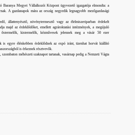
látó Baranya Megyei Vállalkozói Központ ügyvezető igazgatója elmondta: a
várnak. A gazdanapok mára az ország negyedik legnagyobb mezőgazdasági
edő, állattenyésztő, növénytermesztő vagy az élelmiszeriparban érdekelt
dja majd az érdeklődőket, emellett agrároktatási intézmények, a megújuló
ok, őstermelők, kistermelők, kézművesek jelennek meg a vásár 50 ezer
 is egyre élénkebben érdeklődnek az expó iránt, tizenhat horvát kiállító
aszországból is érkeznek résztvevők.
t, szombaton méhészeti szaknapot tartanak, vasárnap pedig a Nemzeti Vágta