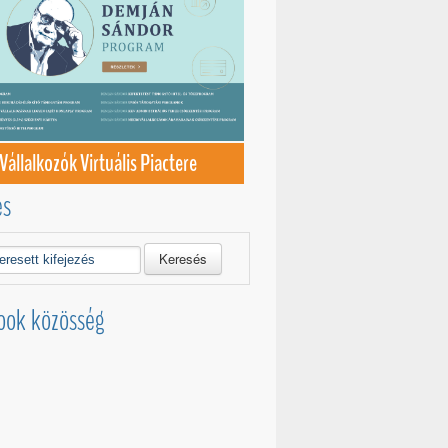
Vállalkozók Virtuális Piactere
és
Keresés
ook közösség