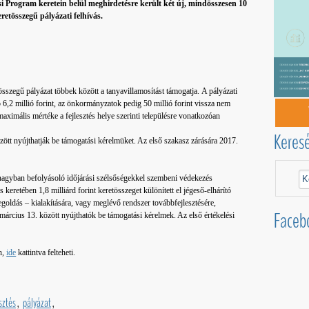
si Program keretein belül meghirdetésre került két új, mindösszesen 10
eretösszegű pályázati felhívás.
összegű pályázat többek között a tanyavillamosítást támogatja. A pályázati
 6,2 millió forint, az önkormányzatok pedig 50 millió forint vissza nem
aximális mértéke a fejlesztés helye szerinti településre vonatkozóan
Keres
özött nyújthatják be támogatási kérelmüket. Az első szakasz zárására 2017.
nagyban befolyásoló időjárási szélsőségekkel szembeni védekezés
keretében 1,8 milliárd forint keretösszeget különített el jégeső-elhárító
egoldás – kialakítására, vagy meglévő rendszer továbbfejlesztésére,
Faceb
 március 13. között nyújthatók be támogatási kérelmek. Az első értékelési
n,
ide
kattintva felteheti.
sztés
,
pályázat
,