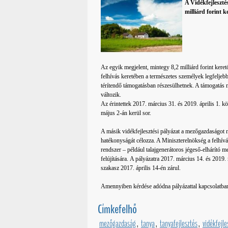
A Vidékfejleszté
milliárd forint k
Az egyik megjelent, mintegy 8,2 milliárd forint keret
felhívás keretében a természetes személyek legfeljebb
térítendő támogatásban részesülhetnek. A támogatás m
változik.
Az érintettek 2017. március 31. és 2019. április 1. k
május 2-án kerül sor.
A másik vidékfejlesztési pályázat a mezőgazdaságot 
hatékonyságát célozza. A Miniszterelnökség a felhívás 
rendszer – például talajgenerátoros jégeső-elhárító m
felújítására. A pályázatra 2017. március 14. és 2019.
szakasz 2017. április 14-én zárul.
Amennyiben kérdése adódna pályázattal kapcsolatba
Címkefelhő
mezőgazdaság
,
tanya
,
tanyafejlesztés
,
vidékfejle