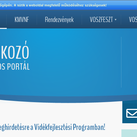
mítógépén. A sütik a weboldal megfelelő működéséhez szükségesek!
KMVNF
Rendezvények
VOSZFESZT
VOS
meghirdetésre a Vidékfejlesztési Programban!