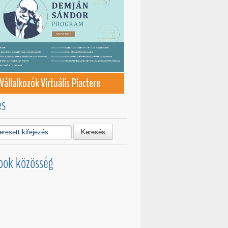
Vállalkozók Virtuális Piactere
és
Keresés
ook közösség