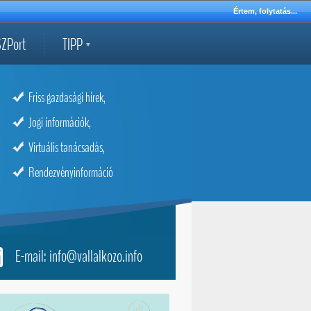
Értem, folytatás...
ZPort
TIPP
Friss gazdasági hírek,
Jogi információk,
Virtuális tanácsadás,
Rendezvényinformáció
E-mail: info@vallalkozo.info