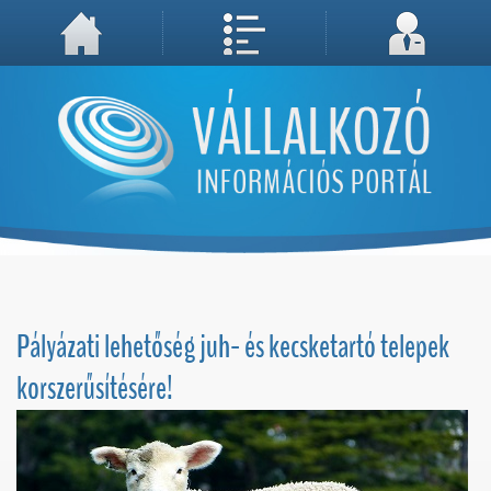
A weboldal használatával Ön elfogadja, hogy Cookie-kat (sütiket) tároljunk számítógépén. A sütik a weboldal megfelelő működéséhez
Megértettem, folytatás...
szükségesek!
Pályázati lehetőség juh- és kecsketartó telepek
korszerűsítésére!