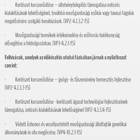
- Kertészet korszerűsítése – ültetvénytelepítés támogatása öntözés
kialakításának lehetőségével, továbbá mezőgazdasági esőkár vagy tavaszi fagykár
megelőzésére szolgáló beruházások. (VP2-4.1.3.2-15)
- Mezőgazdasági termékek értéknövelése és erőforrás-hatékonyság
elősegítése a feldolgozásban. (VP3-4.2.1-15)
Felhívások, amelyek az előkészítés utolsó fázisában járnak a nyilatkozat
szerint:
- Kertészet korszerűsítése – gyógy- és fűszernövény termesztés fejlesztése
(VP2-4.1.3.3-15)
- Kertészet korszerűsítése - kertészeti ágazat technológiai fejlesztéseinek
támogatása, öntözés kialakításának lehetőségével (VP2-4.1.3.4-15)
- Védett őshonos és veszélyeztetett mezőgazdasági állatfajták genetikai
állományának in situ megőrzése. (VP4-10.2.1-15)