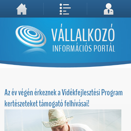
A weboldal használatával Ön elfogadja, hogy Cookie-kat (sütiket) tároljunk számítógépén. A sütik a weboldal megfelelő működéséhez
Megértettem, folytatás...
szükségesek!
Az év végén érkeznek a Vidékfejlesztési Program
kertészeteket támogató felhívásai!