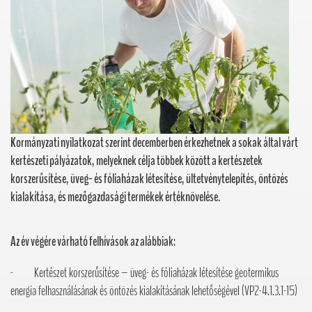
Kormányzati nyilatkozat szerint decemberben érkezhetnek a sokak által várt
kertészeti pályázatok, melyeknek célja többek között a kertészetek
korszerűsítése, üveg- és fóliaházak létesítése, ültetvénytelepítés, öntözés
kialakítása, és mezőgazdasági termékek értéknövelése.
Az év végére várható felhívások az alábbiak:
- Kertészet korszerűsítése – üveg- és fóliaházak létesítése geotermikus
energia felhasználásának és öntözés kialakításának lehetőségével (VP2-4.1.3.1-15)