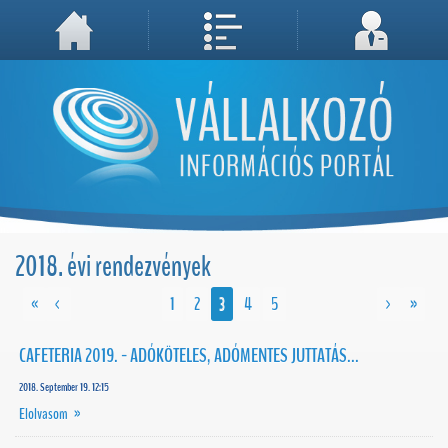
A weboldal használatával Ön elfogadja, hogy Cookie-kat (sütiket) tároljunk számítógépén. A sütik a weboldal megfelelő működéséhez
Megértettem, folytatás...
szükségesek!
2018. évi rendezvények
«
<
1
2
3
4
5
>
»
CAFETERIA 2019. - ADÓKÖTELES, ADÓMENTES JUTTATÁS...
2018. September 19. 12:15
Elolvasom »