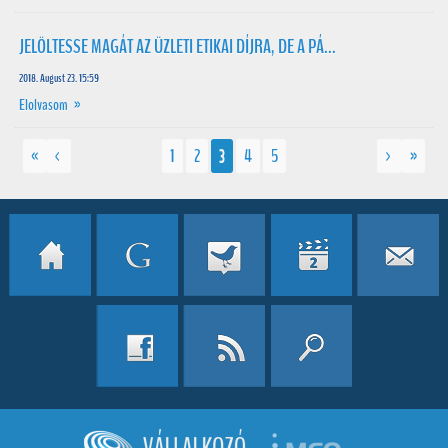
JELÖLTESSE MAGÁT AZ ÜZLETI ETIKAI DÍJRA, DE A PÁ...
2018. August 23. 15:59
Elolvasom »
«
<
1
2
3
4
5
>
»