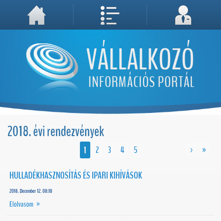
A weboldal használatával Ön elfogadja, hogy Cookie-kat (sütiket) tároljunk számítógépén. A sütik a weboldal megfelelő működéséhez
Megértettem, folytatás...
szükségesek!
2018. évi rendezvények
1
2
3
4
5
>
»
HULLADÉKHASZNOSÍTÁS ÉS IPARI KIHÍVÁSOK
2018. December 12. 08:18
Elolvasom »