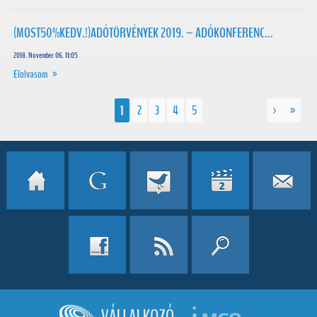
(MOST50%KEDV.!)ADÓTÖRVÉNYEK 2019. – ADÓKONFERENC...
2018. November 06. 11:05
Elolvasom »
1
2
3
4
5
>
»