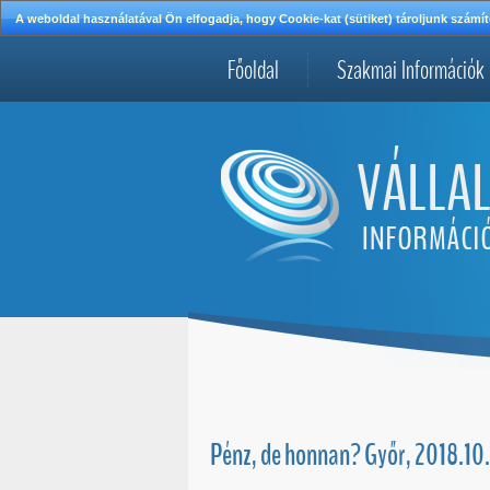
A weboldal használatával Ön elfogadja, hogy Cookie-kat (sütiket) tároljunk szá
Főoldal
Szakmai Információk
Pénz, de honnan? Győr, 2018.10