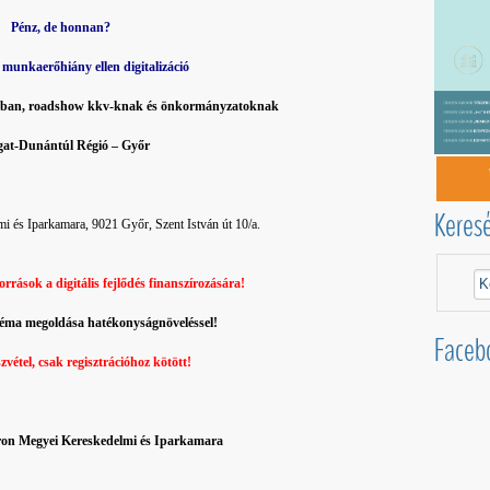
Pénz, de honnan?
munkaerőhiány ellen digitalizáció
ókban, roadshow kkv-knak és önkormányzatoknak
at-Dunántúl Régió – Győr
Keres
s Iparkamara, 9021 Győr, Szent István út 10/a.
orrások a digitális fejlődés finanszírozására!
ma megoldása hatékonyságnöveléssel!
Faceb
zvétel, csak regisztrációhoz kötött!
on Megyei Kereskedelmi és Iparkamara