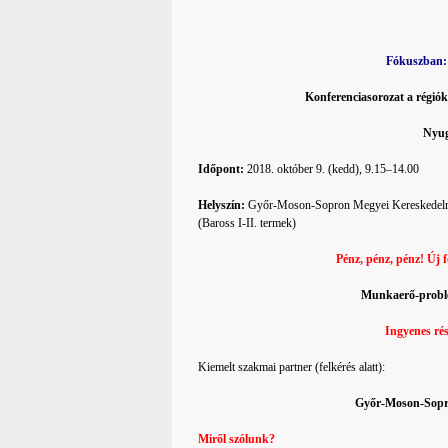
Fókuszban: 
Konferenciasorozat a régi
Nyug
Időpont:
2018. október 9. (kedd), 9.15–14.00
Helyszín:
Győr-Moson-Sopron Megyei Kereskedelmi é
(Baross I-II. termek)
Pénz, pénz, pénz! Új f
Munkaerő-problé
Ingyenes rés
Kiemelt szakmai partner (felkérés alatt):
Győr-Moson-Sopr
Miről szólunk?