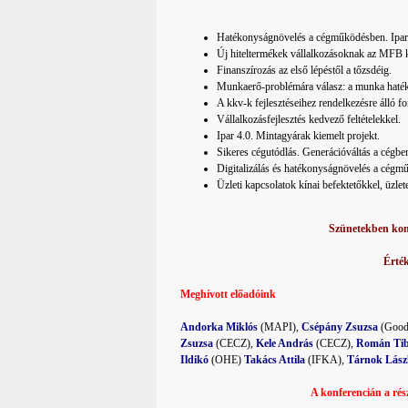
Hatékonyságnövelés a cégműködésben. Ipar 4
Új hiteltermékek vállalkozásoknak az MFB 
Finanszírozás az első lépéstől a tőzsdéig.
Munkaerő-problémára válasz: a munka haté
A kkv-k fejlesztéseihez rendelkezésre álló f
Vállalkozásfejlesztés kedvező feltételekkel.
Ipar 4.0. Mintagyárak kiemelt projekt.
Sikeres cégutódlás. Generációváltás a cégbe
Digitalizálás és hatékonyságnövelés a cégm
Üzleti kapcsolatok kínai befektetőkkel, üzle
Szünetekben konz
Érté
Meghívott előadóink
Andorka Miklós
(MAPI),
Csépány Zsuzsa
(Good
Zsuzsa
(CECZ),
Kele András
(CECZ),
Román Ti
Ildikó
(OHE)
Takács Attila
(IFKA),
Tárnok Lász
A konferencián a rész