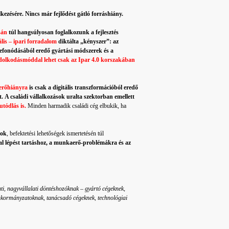
lkezésére. Nincs már fejlődést gátló forráshiány.
sán
túl hangsúlyosan foglalkozunk a fejlesztés
ális – ipari forradalom
diktálta „kényszer”: az
zefonódásából eredő gyártási módszerek és a
dolkodásmóddal lehet csak az Ipar 4.0 korszakában
rőhiányra
is csak a digitális transzformációból eredő
t.
A családi vállalkozások uralta szektorban emellett
utódlás is.
Minden harmadik családi cég elbukik, ha
sok
, befektetési lehetőségek ismertetésén túl
ggal lépést tartáshoz, a munkaerő-problémákra és az
lati, nagyvállalati döntéshozóknak – gyártó cégeknek,
önkormányzatoknak, tanácsadó cégeknek, technológiai