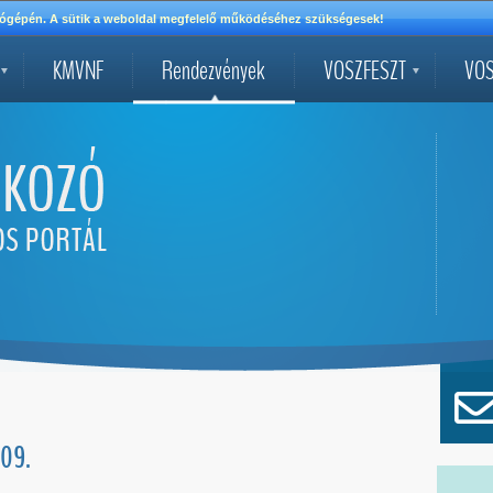
mítógépén. A sütik a weboldal megfelelő működéséhez szükségesek!
KMVNF
Rendezvények
VOSZFESZT
VOS
.09.