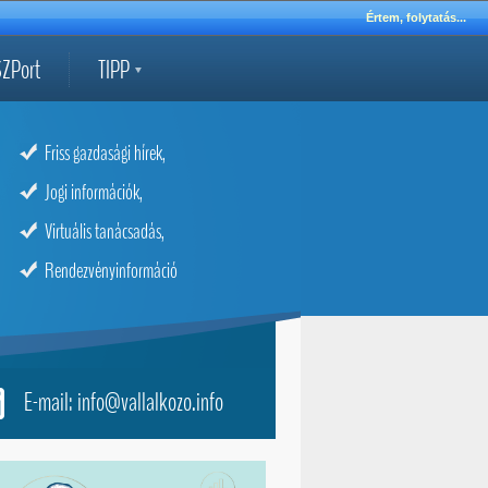
Értem, folytatás...
ZPort
TIPP
Friss gazdasági hírek,
Jogi információk,
Virtuális tanácsadás,
Rendezvényinformáció
E-mail: info@vallalkozo.info