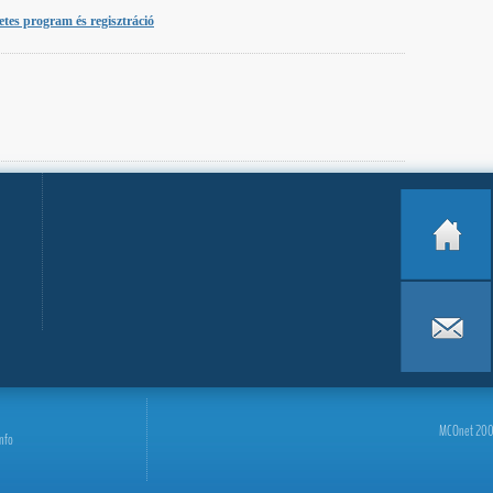
etes program és regisztráció
MCOnet 2001-
info