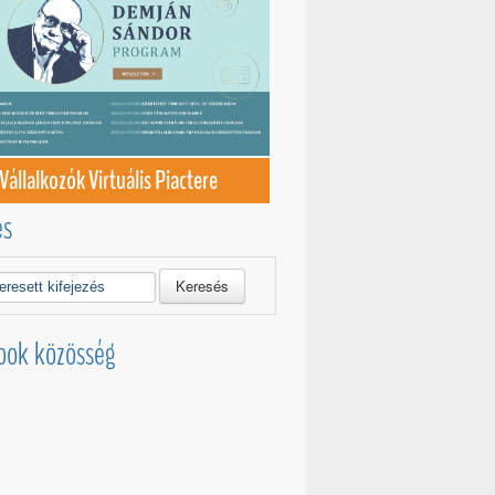
Vállalkozók Virtuális Piactere
és
Keresés
ook közösség