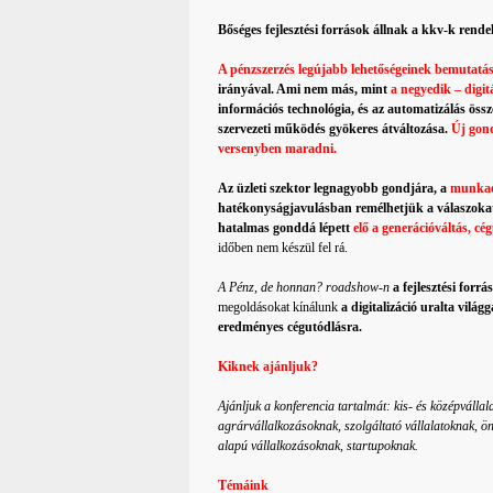
Bőséges fejlesztési források állnak a kkv-k rende
A pénzszerzés legújabb lehetőségeinek bemutatá
irányával. Ami nem más, mint
a negyedik – digit
információs technológia, és az automatizálás öss
szervezeti működés gyökeres átváltozása.
Új gon
versenyben maradni.
Az üzleti szektor legnagyobb gondjára, a
munkae
hatékonyságjavulásban remélhetjük a válaszoka
hatalmas gonddá lépett
elő a generációváltás, cég
időben nem készül fel rá.
A Pénz, de honnan? roadshow-n
a fejlesztési forrá
megoldásokat kínálunk
a digitalizáció uralta vilá
eredményes cégutódlásra.
Kiknek ajánljuk?
Ajánljuk a konferencia tartalmát: kis- és középválla
agrárvállalkozásoknak, szolgáltató vállalatoknak, 
alapú vállalkozásoknak, startupoknak.
Témáink