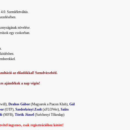
.0. Szemléletváltás.
kezelésében.
konyságának növelése.
orrások egy csokorban.
n.
űködésben.
temberekkel.
ultáció az előadókkal! Szendvicsebéd.
kes ajándékok a nap végén!
will),
Drahos Gábor
(Magyarok a Piacon Klub),
Gál
bor
(OTP),
Szederkényi Zsolt
(xFLOWer),
Szűts
ló
(MFB),
Török József
(Széchenyi Tőkealap)
vétel ingyenes, csak regisztrációhoz kötött!