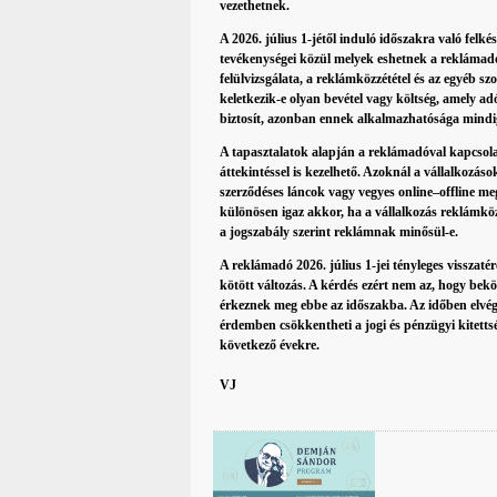
vezethetnek.
A 2026. július 1-jétől induló időszakra való felk
tevékenységei közül melyek eshetnek a reklámadó
felülvizsgálata, a reklámközzététel és az egyéb 
keletkezik-e olyan bevétel vagy költség, amely a
biztosít, azonban ennek alkalmazhatósága mindig 
A tapasztalatok alapján a reklámadóval kapcsolat
áttekintéssel is kezelhető. Azoknál a vállalkozá
szerződéses láncok vagy vegyes online–offline me
különösen igaz akkor, ha a vállalkozás reklámköz
a jogszabály szerint reklámnak minősül-e.
A reklámadó 2026. július 1-jei tényleges visszaté
kötött változás. A kérdés ezért nem az, hogy bek
érkeznek meg ebbe az időszakba. Az időben elvégze
érdemben csökkentheti a jogi és pénzügyi kitett
következő évekre.
VJ