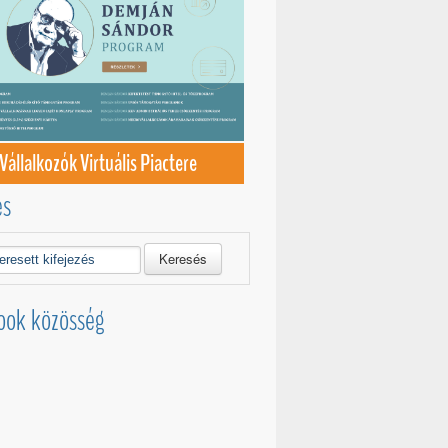
Vállalkozók Virtuális Piactere
és
Keresés
ook közösség