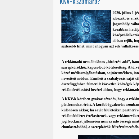
KKV-k számára?
2026. július 1-j
időszak, és a re
jogszabályi vál
korábban hatályb
középvállalkozá
abban rejlik, ho
szélesebb lehet, mint ahogyan azt sok vállalkozás f
A reklámadó nem általános „hirdetési adó”, han
szerepkörökhöz kapcsolódó kötelezettség. A törvé
közzé médiaszolgáltatásban, sajtótermékben, inter
nevesített módon. Emellett a szabályozás saját cé
összefüggésben felmerült közvetlen költségek kép
reklámértékesítési bevétel ahhoz, hogy reklámadó
A KKV-k körében gyakori tévedés, hogy a reklám
platformokat érint. A korábbi gyakorlat azonban 
különösen akkor, ha saját felületeiken partneri
reklámfelületet értékesítenek, vagy reklámtevéke
jogi kockázat jellemzően nem az adó összege miat
elmulasztásából, a szerepkörök félreértelmezésé