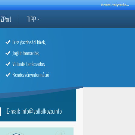
Értem, folytatás...
ZPort
TIPP
Friss gazdasági hírek,
Jogi információk,
Virtuális tanácsadás,
Rendezvényinformáció
E-mail: info@vallalkozo.info