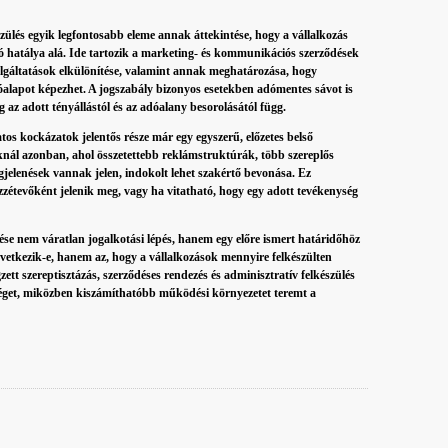
észülés egyik legfontosabb eleme annak áttekintése, hogy a vállalkozás
 hatálya alá. Ide tartozik a marketing- és kommunikációs szerződések
szolgáltatások elkülönítése, valamint annak meghatározása, hogy
dóalapot képezhet. A jogszabály bizonyos esetekben adómentes sávot is
az adott tényállástól és az adóalany besorolásától függ.
os kockázatok jelentős része már egy egyszerű, előzetes belső
soknál azonban, ahol összetettebb reklámstruktúrák, több szereplős
gjelenések vannak jelen, indokolt lehet szakértő bevonása. Ez
zétevőként jelenik meg, vagy ha vitatható, hogy egy adott tevékenység
rése nem váratlan jogalkotási lépés, hanem egy előre ismert határidőhöz
övetkezik-e, hanem az, hogy a vállalkozások mennyire felkészülten
tt szereptisztázás, szerződéses rendezés és adminisztratív felkészülés
séget, miközben kiszámíthatóbb működési környezetet teremt a