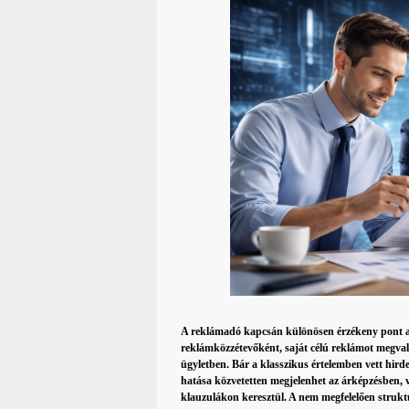
A reklámadó kapcsán különösen érzékeny pont a 
reklámközzétevőként, saját célú reklámot megva
ügyletben. Bár a klasszikus értelemben vett hird
hatása közvetetten megjelenhet az árképzésben, va
klauzulákon keresztül. A nem megfelelően struk