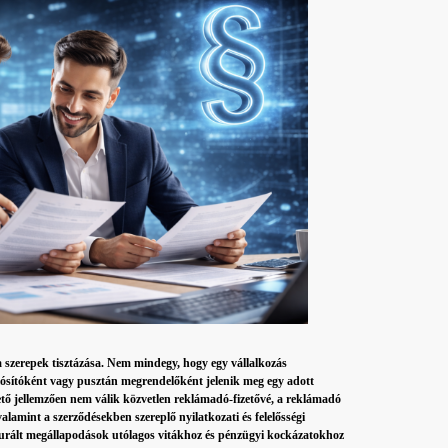
szerepek tisztázása. Nem mindegy, hogy egy vállalkozás
lósítóként vagy pusztán megrendelőként jelenik meg egy adott
ető jellemzően nem válik közvetlen reklámadó-fizetővé, a reklámadó
lamint a szerződésekben szereplő nyilatkozati és felelősségi
turált megállapodások utólagos vitákhoz és pénzügyi kockázatokhoz