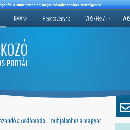
mítógépén. A sütik a weboldal megfelelő működéséhez szükségesek!
KMVNF
Rendezvények
VOSZFESZT
VOS
mazandó a reklámadó – mit jelent ez a magyar