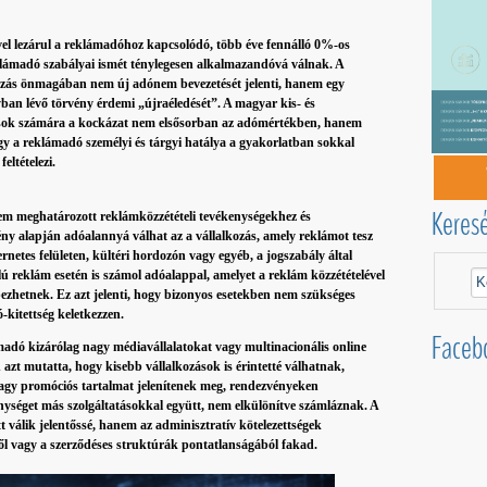
ével lezárul a reklámadóhoz kapcsolódó, több éve fennálló 0%-os
klámadó szabályai ismét ténylegesen alkalmazandóvá válnak. A
tozás önmagában nem új adónem bevezetését jelenti, hanem egy
an lévő törvény érdemi „újraéledését”. A magyar kis- és
sok számára a kockázat nem elsősorban az adómértékben, hanem
gy a reklámadó személyi és tárgyi hatálya a gyakorlatban sokkal
eltételezi.
Keres
em meghatározott reklámközzétételi tevékenységekhez és
ny alapján adóalannyá válhat az a vállalkozás, amely reklámot tesz
netes felületen, kültéri hordozón vagy egyéb, a jogszabály által
lú reklám esetén is számol adóalappal, amelyet a reklám közzétételével
ezhetnek. Ez azt jelenti, hogy bizonyos esetekben nem szükséges
-kitettség keletkezzen.
Faceb
adó kizárólag nagy médiavállalatokat vagy multinacionális online
azt mutatta, hogy kisebb vállalkozások is érintetté válhatnak,
 vagy promóciós tartalmat jelenítenek meg, rendezvényeken
nységet más szolgáltatásokkal együtt, nem elkülönítve számláznak. A
t válik jelentőssé, hanem az adminisztratív kötelezettségek
ből vagy a szerződéses struktúrák pontatlanságából fakad.