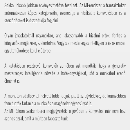
Sokkal inkább jobban érvényesíthetővé teszi azt. Az MI-rendszer a tranzakciókat
automatikusan képes kategorizálni, azonosítja a hibákat a könyvelésben és a
szerződéseket is össze tudja foglalni.
Olyan javaslatoknál ugyanakkor, ahol alacsonyabb a bizalmi érték, fontos a
könyvelők megérzése, szakértelme. Vagyis a mesterséges intelligencia és az ember
együttműködése kerül előtérbe.
A kutatásban résztvevő könyvelők zömében azt mondták, hogy a generatív
mesterséges intelligencia növelte a hatékonyságukat, sőt a munkából eredő
élményt is.
A monoton adatbevitel helyett több idejük jutott az ügyfelekre, de könnyebben
fenn tudták tartania a munka és a magánélet egyensúlyát is.
Az MIT Sloan szakemberei megjegyezték: a jövőben a könyvelés már nem lesz
azonos azzal, amit a múltban tapasztaltunk.