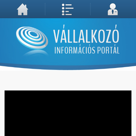
A weboldal használatával Ön elfogadja, hogy Cookie-kat (sütiket) tároljunk számítógépén. A sütik a weboldal megfelelő működéséhez
Megértettem, folytatás...
szükségesek!